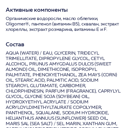
Активные компоненты
Органические водоросли, масло облепихи,
Oligomer®, пантенол (витамин B5), сквалан, экстракт
хлореллы, экстракт розмарина, витамины E и F.
Состав
AQUA (WATER) / EAU, GLYCERIN, TRIDECYL
TRIMELLITATE, DIPROPYLENE GLYCOL, CETYL
ALCOHOL, PRUNUS AMYGDALUS DULCIS (SWEET
ALMOND) OIL, DIMETHICONE, ISOPROPYL
PALMITATE, PHENOXYETHANOL, ZEA MAYS (CORN)
OIL, STEARIC ACID, PALMITIC ACID, SODIUM
STEAROYL GLUTAMATE, CARBOMER,
CHLORPHENESIN, PARFUM (FRAGRANCE), CAPRYLYL
GLYCOL, GLYCINE SOJA (SOYBEAN) OIL,
HYDROXYETHYL ACRYLATE / SODIUM
ACRYLOYLDIMETHYLTAURATE COPOLYMER,
PANTHENOL, SQUALANE, SODIUM HYDROXIDE,
HELIANTHUS ANNUUS (SUNFLOWER) SEED OIL,
MARIS SAL (SEA SALT) / SEL MARIN, XANTHAN GUM,