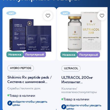
хит
хит
Новинка
Популярный
Новинка
Популярный
HYDRO PEPTIDE
ULTRACOL
Shikimic Rx peptide pads /
ULTRACOL 200мг
Cистема с шикимовой
Имплантат
кислотой обновляющая
внутридермальный,
Скрабы/пилинги дом.
Коллаген/
(30шт) /HP
стерильный на основе
коллагеностимуляторы
полидиоксанона
Товар в наличии
/ULTRACOL
Товар в наличии
войдите чтобы увидеть
цены
войдите чтобы увидеть
цены