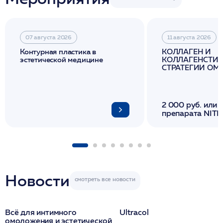
07 августа 2026
11 августа 2026
Контурная пластика в
КОЛЛАГЕН И
эстетической медицине
КОЛЛАГЕНСТИМ
СТРАТЕГИИ О
И ЛИФТИНГА К
2 000 руб. или 
препарата NITH
флакона/ LINE
1 фл/ COLLOST о
FACETEM 1 шпр
ULTRACOL 1 фл
Miraline в день
семинара
Новости
Всё для интимного
Ultracol
омоложения и эстетической