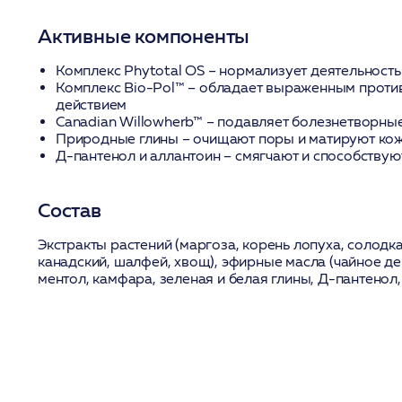
Активные компоненты
Комплекс Phytotal OS
– нормализует деятельность
Комплекс Bio-Pol™
– обладает выраженным проти
действием
Canadian Willowherb™
– подавляет болезнетворны
Природные глины
– очищают поры и матируют ко
Д-пантенол и аллантоин
– смягчают и способствую
Состав
Экстракты растений (маргоза, корень лопуха, солодка
канадский, шалфей, хвощ), эфирные масла (чайное де
ментол, камфара, зеленая и белая глины, Д-пантенол,