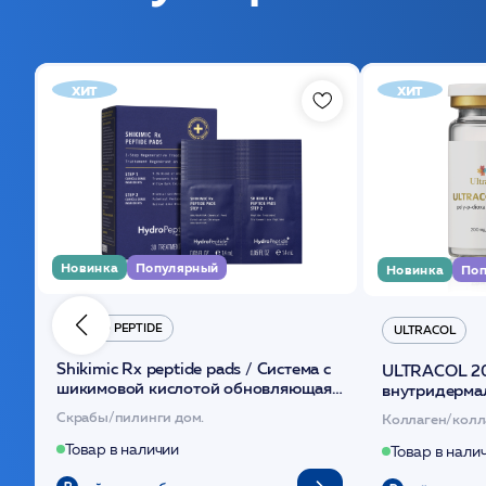
хит
хит
Новинка
Популярный
Новинка
Поп
HYDRO PEPTIDE
ULTRACOL
Shikimic Rx peptide pads / Cистема с
ULTRACOL 2
шикимовой кислотой обновляющая
внутридерма
(30шт) /HP
основе поли
Скрабы/пилинги дом.
Коллаген/колл
Товар в наличии
Товар в нали