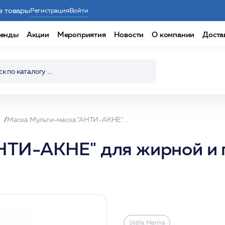
е товары
Регистрация
Войти
енды
Акции
Мероприятия
Новости
О компании
Доста
Маска Мульти-маска "АНТИ-АКНЕ" для жирной и проблемной кожи 250мл /Stella Marina*
НТИ-АКНЕ" для жирной и
Stella Marina