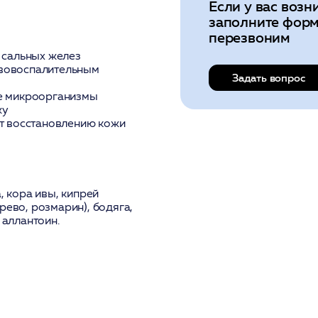
Если у вас возн
заполните форм
перезвоним
 сальных желез
вовоспалительным
Задать вопрос
е микроорганизмы
жу
т восстановлению кожи
, кора ивы, кипрей
рево, розмарин), бодяга,
 аллантоин.