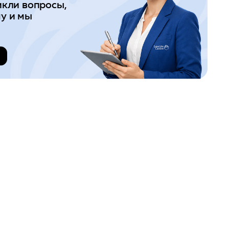
икли вопросы,
у и мы