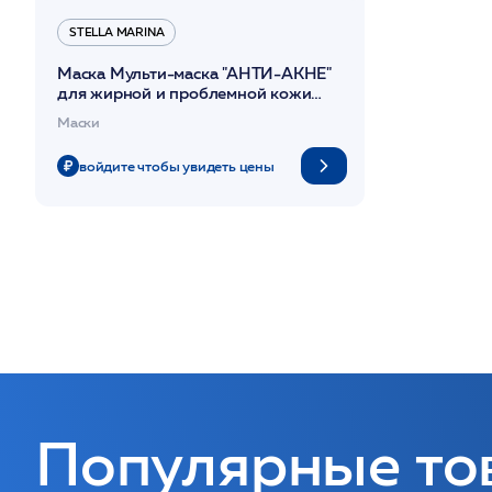
STELLA MARINA
Маска Мульти-маска "АНТИ-АКНЕ"
для жирной и проблемной кожи
250мл /Stella Marina*
Маски
войдите чтобы увидеть цены
Популярные то