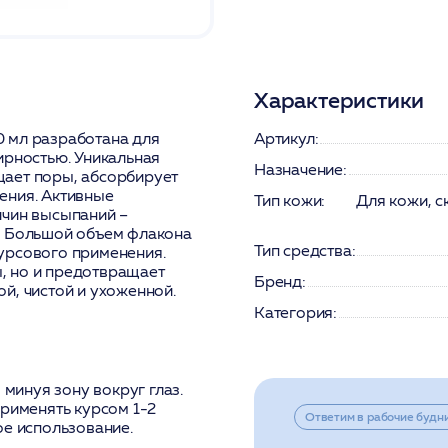
Характеристики
 мл разработана для
Артикул:
ирностью. Уникальная
Назначение:
щает поры, абсорбирует
ения. Активные
Тип кожи:
Для кожи, с
ичин высыпаний –
. Большой объем флакона
Тип средства:
урсового применения.
, но и предотвращает
Бренд:
й, чистой и ухоженной.
Категория:
 минуя зону вокруг глаз.
применять курсом 1-2
Ответим в рабочие будн
ое использование.