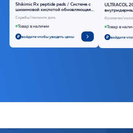
Shikimic Rx peptide pads / Cистема с
ULTRACOL 2
шикимовой кислотой обновляющая
внутридерма
(30шт) /HP
основе поли
Скрабы/пилинги дом.
Коллаген/колл
Товар в наличии
Товар в нали
войдите чтобы увидеть цены
войдите что