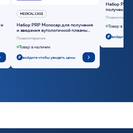
Набор Plasmoactive Стандарт для
получения и
MEDICAL CASE
плазмы (саше
Плазмотерапи
 и
Набор PRP Monocap для получения
Товар в нали
и введения аутологичной плазмы
(саше 1шт)/Medical Case
войдите чт
Плазмотерапия
Товар в наличии
войдите чтобы увидеть цены