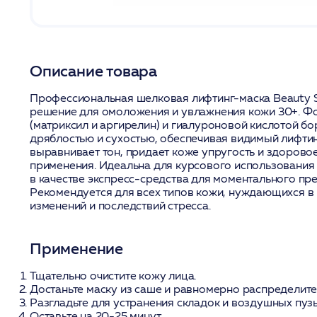
Описание товара
Профессиональная шелковая лифтинг-маска Beauty St
решение для омоложения и увлажнения кожи 30+. Ф
(матриксил и аргирелин) и гиалуроновой кислотой б
дряблостью и сухостью, обеспечивая видимый лифти
выравнивает тон, придает коже упругость и здорово
применения. Идеальна для курсового использования
в качестве экспресс-средства для моментального пр
Рекомендуется для всех типов кожи, нуждающихся в
изменений и последствий стресса.
Применение
Тщательно очистите кожу лица.
Достаньте маску из саше и равномерно распределите 
Разгладьте для устранения складок и воздушных пуз
Оставьте на 20-25 минут.