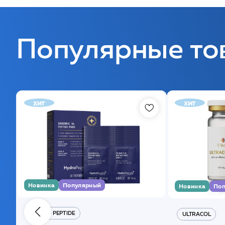
Популярные то
хит
хит
Новинка
Популярный
Новинка
Поп
HYDRO PEPTIDE
ULTRACOL