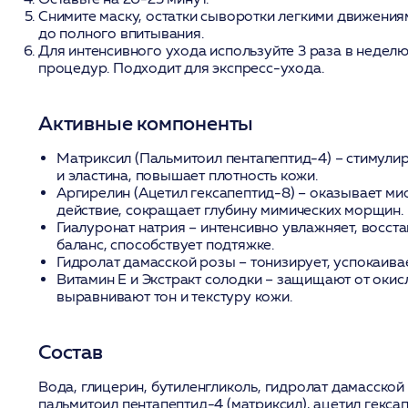
Снимите маску, остатки сыворотки легкими движения
до полного впитывания.
Для интенсивного ухода используйте 3 раза в неделю
процедур. Подходит для экспресс-ухода.
Активные компоненты
Матриксил (Пальмитоил пентапептид-4)
– стимулир
и эластина, повышает плотность кожи.
Аргирелин (Ацетил гексапептид-8)
– оказывает м
действие, сокращает глубину мимических морщин.
Гиалуронат натрия
– интенсивно увлажняет, восст
баланс, способствует подтяжке.
Гидролат дамасской розы
– тонизирует, успокаивае
Витамин Е и Экстракт солодки
– защищают от окисл
выравнивают тон и текстуру кожи.
Состав
Вода, глицерин, бутиленгликоль, гидролат дамасской
пальмитоил пентапептид-4 (матриксил), ацетил гексап