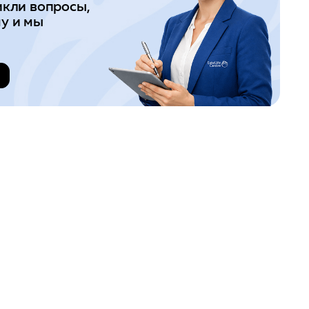
икли вопросы,
у и мы