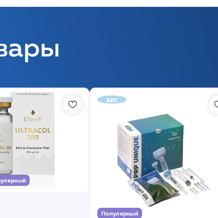
вары
хит
улярный
Популярный