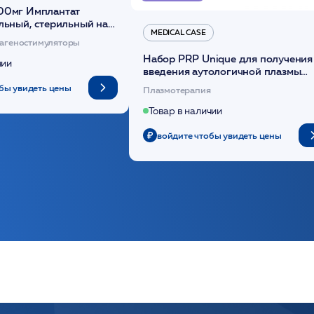
00мг Имплантат
льный, стерильный на
MEDICAL CASE
диоксанона /ULTRACOL
агеностимуляторы
Набор PRP Unique для получения
чии
введения аутологичной плазмы
(саше 1шт)/Medical Case
бы увидеть цены
Плазмотерапия
Товар в наличии
войдите чтобы увидеть цены