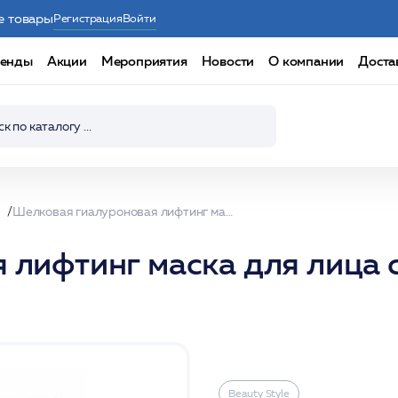
е товары
Регистрация
Войти
енды
Акции
Мероприятия
Новости
О компании
Доста
Шелковая гиалуроновая лифтинг маска для лица с пептидами 1 шт /Beauty Style
лифтинг маска для лица с
Beauty Stylе