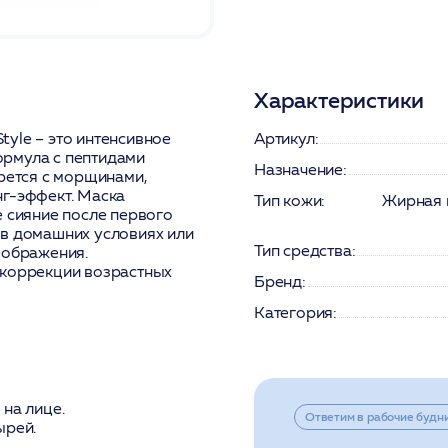
Характеристики
yle – это интенсивное
Артикул:
ормула с пептидами
Назначение:
орется с морщинами,
нг-эффект. Маска
Тип кожи:
Жирная 
е сияние после первого
 в домашних условиях или
Тип средства:
еображения.
 коррекции возрастных
Бренд:
Категория:
на лице.
Ответим в рабочие будн
ырей.