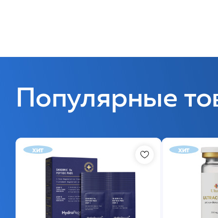
Популярные то
хит
хит