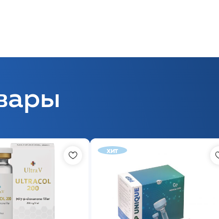
вары
хит