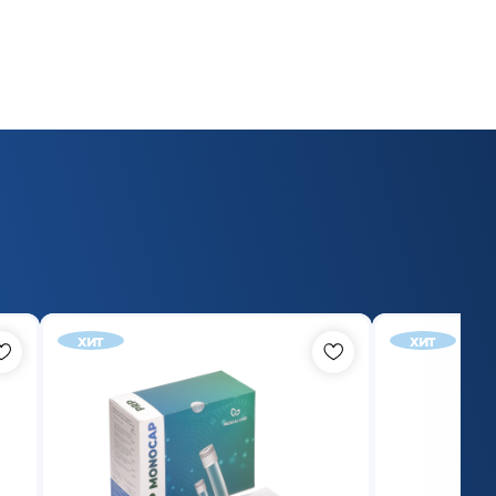
хит
хит