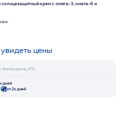
солнцезащитный крем с омега-3, омега-6 и
кожи
 увидеть цены
л. Коммунаров, 270
2х дней
и
от 2х дней