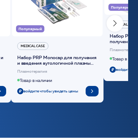
Популярный
MEDICAL CASE
Популярный
Набор Plasmoactive Стандарт для
получения и
MEDICAL CASE
плазмы (саше
Плазмотерапи
 и
Набор PRP Monocap для получения
Товар в нали
и введения аутологичной плазмы
(саше 1шт)/Medical Case
войдите чт
Плазмотерапия
Товар в наличии
войдите чтобы увидеть цены