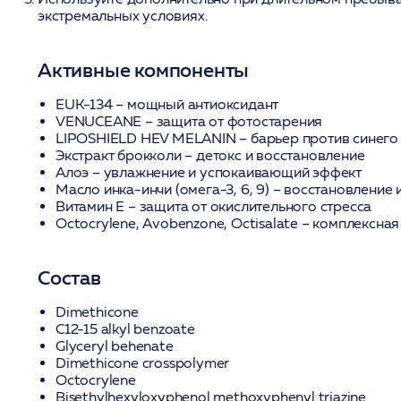
экстремальных условиях.
Активные компоненты
EUK-134
– мощный антиоксидант
VENUCEANE
– защита от фотостарения
LIPOSHIELD HEV MELANIN
– барьер против синего
Экстракт брокколи
– детокс и восстановление
Алоэ
– увлажнение и успокаивающий эффект
Масло инка-инчи
(омега-3, 6, 9) – восстановление 
Витамин Е
– защита от окислительного стресса
Octocrylene, Avobenzone, Octisalate
– комплексная
Состав
Dimethicone
C12-15 alkyl benzoate
Glyceryl behenate
Dimethicone crosspolymer
Octocrylene
Bisethylhexyloxyphenol methoxyphenyl triazine