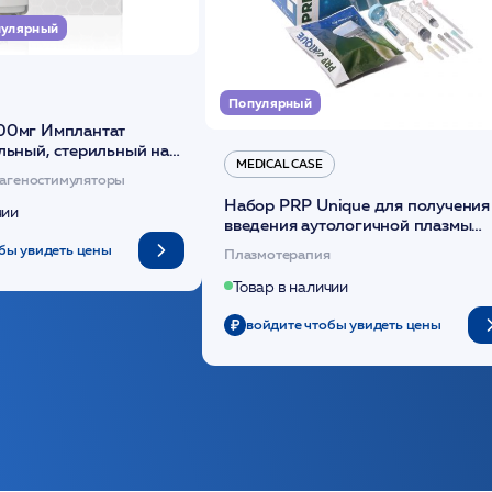
улярный
Популярный
00мг Имплантат
льный, стерильный на
MEDICAL CASE
диоксанона /ULTRACOL
агеностимуляторы
Набор PRP Unique для получения
чии
введения аутологичной плазмы
(саше 1шт)/Medical Case
бы увидеть цены
Плазмотерапия
Товар в наличии
войдите чтобы увидеть цены