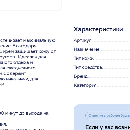
Характеристики
спечивает максимальную
Артикул:
ение. Благодаря
Назначение:
Е, крем защищает кожу от
ругость. Идеален для
Тип кожи:
жного отдыха и
Тип средства:
для ежедневного
и. Содержит
Бренд:
ло инка-инчи, для
НК.
Категория:
30 минут до выхода на
Ответим в рабочие будн
ия.
Если у вас возн
нии на солнце или в