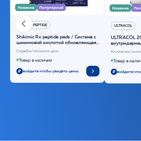
Новинка
Популярный
Новинка
Поп
HYDRO PEPTIDE
ULTRACOL
Shikimic Rx peptide pads / Cистема с
ULTRACOL 2
шикимовой кислотой обновляющая
внутридерма
(30шт) /HP
основе поли
Скрабы/пилинги дом.
Коллаген/колл
Товар в наличии
Товар в нали
войдите чтобы увидеть цены
войдите что