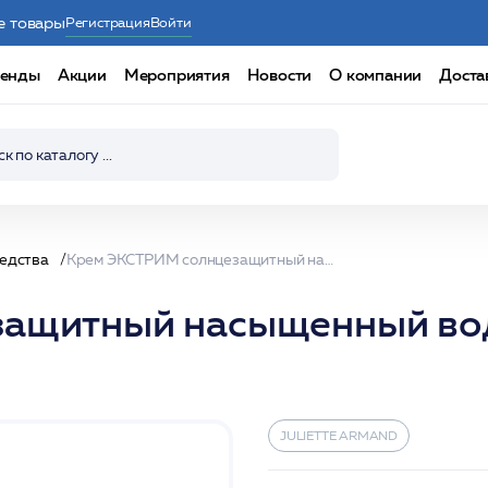
е товары
Регистрация
Войти
енды
Акции
Мероприятия
Новости
О компании
Доста
редства
Крем ЭКСТРИМ солнцезащитный насыщенный водостойкий, без тона SPF50+ 55мл /JA
ащитный насыщенный водо
JULIETTE ARMAND