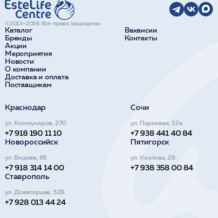
©2013–2026 Все права защищены.
Каталог
Вакансии
Бренды
Контакты
Акции
Мероприятия
Новости
О компании
Доставка и оплата
Поставщикам
Краснодар
Сочи
ул. Коммунаров, 270
ул. Парковая, 32а
+7 918 190 11 10
+7 938 441 40 84
Новороссийск
Пятигорск
ул. Видова, 65
ул. Козлова, 28
+7 918 314 14 00
+7 938 358 00 84
Ставрополь
ул. Доваторцев, 52В
+7 928 013 44 24