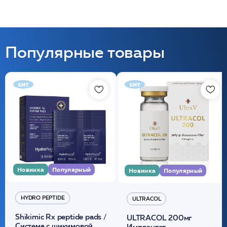
Популярные товары
хит
хит
Новинка
Популярный
Новинка
Популярный
HYDRO PEPTIDE
ULTRACOL
Shikimic Rx peptide pads /
ULTRACOL 200мг
Cистема с шикимовой
Имплантат