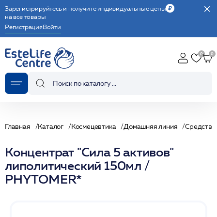
Зарегистрируйтесь и получите индивидуальные цены
на все товары
Регистрация
Войти
Главная
Каталог
Космецевтика
Домашняя линия
Средства 
Концентрат "Сила 5 активов"
липолитический 150мл /
PHYTOMER*