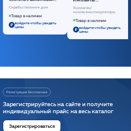
кислотой обновляющая
внутридермальный,
Скрабы/пилинги дом.
Коллаген/
(30шт) /HP
стерильный на основе
коллагеностимуляторы
полидиоксанона
Товар в наличии
/ULTRACOL
Товар в наличии
войдите чтобы увидеть
цены
войдите чтобы увидеть
цены
Регистрация бесплатная
Зарегистрируйтесь на сайте и получите
индивидуальный прайс на весь каталог
Зарегистрироваться