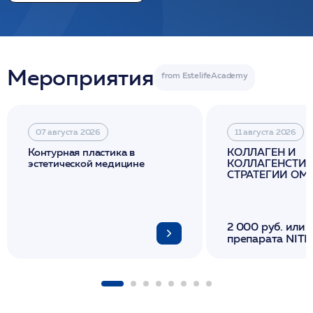
Мероприятия
07 августа 2026
11 августа 2026
Контурная пластика в
КОЛЛАГЕН И
эстетической медицине
КОЛЛАГЕНСТИМ
СТРАТЕГИИ О
И ЛИФТИНГА К
2 000 руб. или 
препарата NITH
флакона/ LINE
1 фл/ COLLOST о
FACETEM 1 шпр
ULTRACOL 1 фл
Miraline в день
семинара