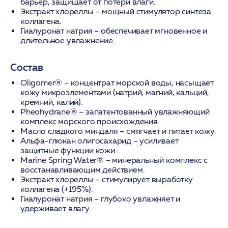
барьер, защищает от потери влаги.
Экстракт хлореллы
– мощный стимулятор синтеза
коллагена.
Гиалуронат натрия
– обеспечивает мгновенное и
длительное увлажнение.
Состав
Oligomer®
– концентрат морской воды, насыщает
кожу микроэлементами (натрий, магний, кальций,
кремний, калий).
Pheohydrane®
– запатентованный увлажняющий
комплекс морского происхождения.
Масло сладкого миндаля
– смягчает и питает кожу.
Альфа-глюкан олигосахарид
– усиливает
защитные функции кожи.
Marine Spring Water®
– минеральный комплекс с
восстанавливающим действием.
Экстракт хлореллы
– стимулирует выработку
коллагена (+195%).
Гиалуронат натрия
– глубоко увлажняет и
удерживает влагу.