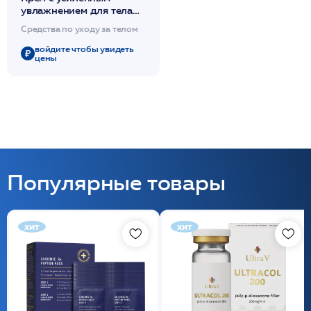
увлажнением для тела
150мл / PHYTOMER*
Средства по уходу за телом
войдите чтобы увидеть
цены
Популярные товары
хит
хит