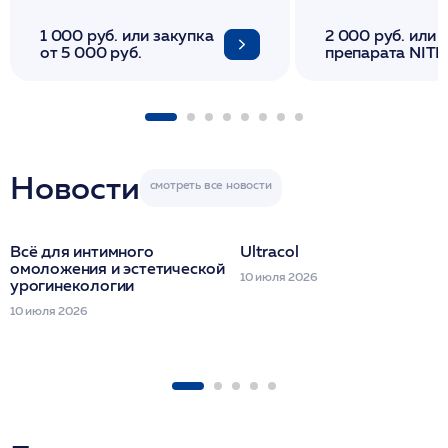
1 000 руб. или закупка
2 000 руб. или 
от 5 000 руб.
препарата NITH
флакона/ LINE
1 фл/ COLLOST о
FACETEM 1 шпр
ULTRACOL 1 фл
Miraline в день
семинара
Новости
Всё для интимного
Ultracol
омоложения и эстетической
10 июля 2026
урогинекологии
10 июля 2026