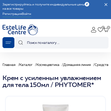
Зарегистрируйтесь и получите индивидуальные цены
на все товары
Регистрация
Войти
Главная
Каталог
Космецевтика
Домашняя линия
Средства 
Крем с усиленным увлажнением
для тела 150мл / PHYTOMER*