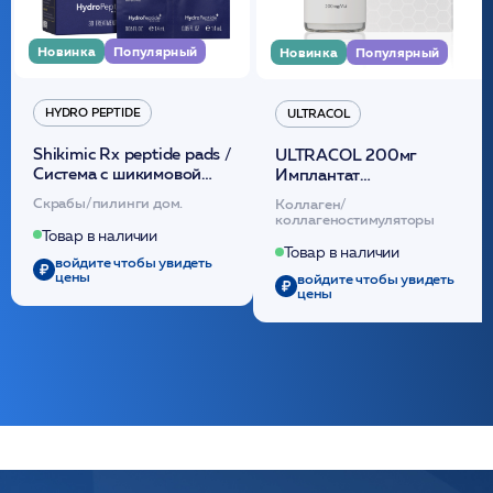
Новинка
Популярный
Новинка
Популярный
HYDRO PEPTIDE
ULTRACOL
Shikimic Rx peptide pads /
ULTRACOL 200мг
Cистема с шикимовой
Имплантат
кислотой обновляющая
внутридермальный,
Скрабы/пилинги дом.
Коллаген/
(30шт) /HP
стерильный на основе
коллагеностимуляторы
полидиоксанона
Товар в наличии
/ULTRACOL
Товар в наличии
войдите чтобы увидеть
цены
войдите чтобы увидеть
цены