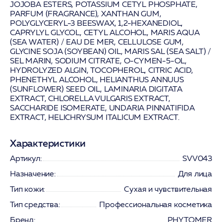
JOJOBA ESTERS, POTASSIUM CETYL PHOSPHATE,
PARFUM (FRAGRANCE), XANTHAN GUM,
POLYGLYCERYL-3 BEESWAX, 1,2-HEXANEDIOL,
CAPRYLYL GLYCOL, CETYL ALCOHOL, MARIS AQUA
(SEA WATER) / EAU DE MER, CELLULOSE GUM,
GLYCINE SOJA (SOYBEAN) OIL, MARIS SAL (SEA SALT) /
SEL MARIN, SODIUM CITRATE, O-CYMEN-5-OL,
HYDROLYZED ALGIN, TOCOPHEROL, CITRIC ACID,
PHENETHYL ALCOHOL, HELIANTHUS ANNUUS
(SUNFLOWER) SEED OIL, LAMINARIA DIGITATA
EXTRACT, CHLORELLA VULGARIS EXTRACT,
SACCHARIDE ISOMERATE, UNDARIA PINNATIFIDA
EXTRACT, HELICHRYSUM ITALICUM EXTRACT.
Характеристики
Артикул:
SVV043
Назначение:
Для лица
Тип кожи:
Сухая и чувствительная
Тип средства:
Профессиональная косметика
Бренд:
PHYTOMER