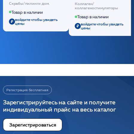
кислотой обновляющая
внутридермальный,
Скрабы/пилинги дом.
Коллаген/
(30шт) /HP
стерильный на основе
коллагеностимуляторы
полидиоксанона
Товар в наличии
/ULTRACOL
Товар в наличии
войдите чтобы увидеть
цены
войдите чтобы увидеть
цены
Регистрация бесплатная
Зарегистрируйтесь на сайте и получите
индивидуальный прайс на весь каталог
Зарегистрироваться