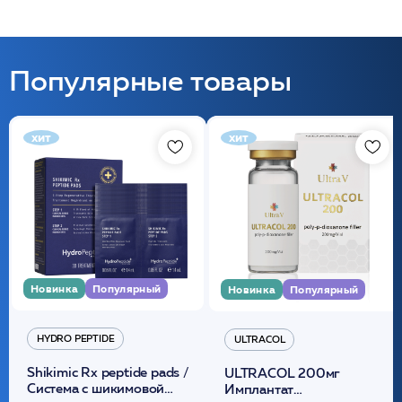
Популярные товары
хит
хит
Новинка
Популярный
Новинка
Популярный
HYDRO PEPTIDE
ULTRACOL
Shikimic Rx peptide pads /
ULTRACOL 200мг
Cистема с шикимовой
Имплантат