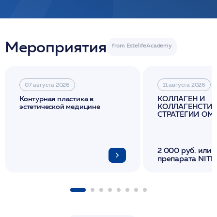
Мероприятия
07 августа 2026
11 августа 2026
Контурная пластика в
КОЛЛАГЕН И
эстетической медицине
КОЛЛАГЕНСТИМ
СТРАТЕГИИ О
И ЛИФТИНГА К
2 000 руб. или 
препарата NITH
флакона/ LINE
1 фл/ COLLOST о
FACETEM 1 шпр
ULTRACOL 1 фл
Miraline в день
семинара