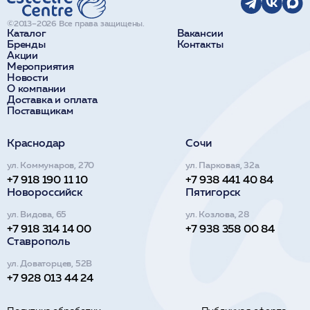
©2013–2026 Все права защищены.
Каталог
Вакансии
Бренды
Контакты
Акции
Мероприятия
Новости
О компании
Доставка и оплата
Поставщикам
Краснодар
Сочи
ул. Коммунаров, 270
ул. Парковая, 32а
+7 918 190 11 10
+7 938 441 40 84
Новороссийск
Пятигорск
ул. Видова, 65
ул. Козлова, 28
+7 918 314 14 00
+7 938 358 00 84
Ставрополь
ул. Доваторцев, 52В
+7 928 013 44 24