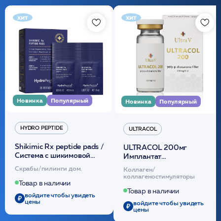
хит
хит
Новинка
Популярный
Новинка
Популярный
HYDRO PEPTIDE
ULTRACOL
Shikimic Rx peptide pads /
ULTRACOL 200мг
Cистема с шикимовой
Имплантат
кислотой обновляющая
внутридермальный,
Скрабы/пилинги дом.
Коллаген/
(30шт) /HP
стерильный на основе
коллагеностимуляторы
полидиоксанона
Товар в наличии
/ULTRACOL
Товар в наличии
войдите чтобы увидеть
цены
войдите чтобы увидеть
цены