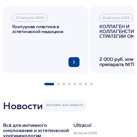
07 августа 2026
11 августа 2026
Контурная пластика в
КОЛЛАГЕН И
эстетической медицине
КОЛЛАГЕНСТИМ
СТРАТЕГИИ О
И ЛИФТИНГА К
2 000 руб. или 
препарата NITH
флакона/ LINE
1 фл/ COLLOST о
FACETEM 1 шпр
ULTRACOL 1 фл
Miraline в день
семинара
Новости
Всё для интимного
Ultracol
омоложения и эстетической
10 июля 2026
урогинекологии