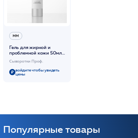
ММ
Гель для жирной и
проблемной кожи 50мл
/Acne & Oily Skin Gel
Сыворотки Проф.
/MM*
войдите чтобы увидеть
цены
Популярные товары