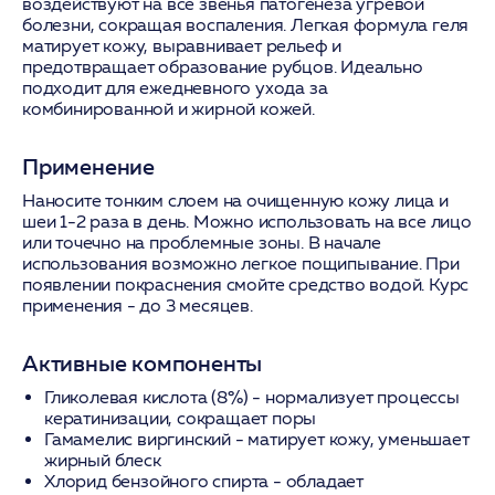
воздействуют на все звенья патогенеза угревой
болезни, сокращая воспаления. Легкая формула геля
матирует кожу, выравнивает рельеф и
предотвращает образование рубцов. Идеально
подходит для ежедневного ухода за
комбинированной и жирной кожей.
Применение
Наносите тонким слоем на очищенную кожу лица и
шеи 1-2 раза в день. Можно использовать на все лицо
или точечно на проблемные зоны. В начале
использования возможно легкое пощипывание. При
появлении покраснения смойте средство водой. Курс
применения - до 3 месяцев.
Активные компоненты
Гликолевая кислота (8%)
- нормализует процессы
кератинизации, сокращает поры
Гамамелис виргинский
- матирует кожу, уменьшает
жирный блеск
Хлорид бензойного спирта
- обладает