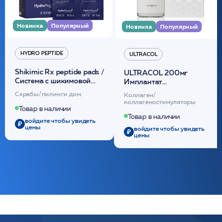
Новинка
Популярный
Новинка
Популярный
HYDRO PEPTIDE
ULTRACOL
Shikimic Rx peptide pads /
ULTRACOL 200мг
Cистема с шикимовой
Имплантат
кислотой обновляющая
внутридермальный,
Скрабы/пилинги дом.
Коллаген/
(30шт) /HP
стерильный на основе
коллагеностимуляторы
полидиоксанона
Товар в наличии
/ULTRACOL
Товар в наличии
войдите чтобы увидеть
цены
войдите чтобы увидеть
цены