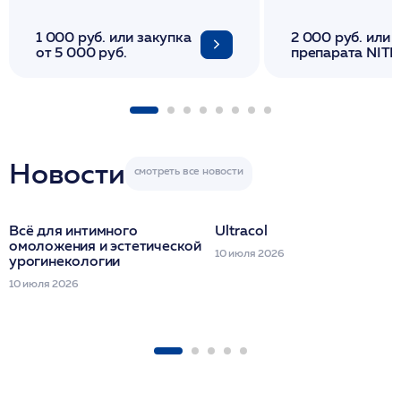
1 000 руб. или закупка
2 000 руб. или 
от 5 000 руб.
препарата NITH
флакона/ LINE
1 фл/ COLLOST о
FACETEM 1 шпр
ULTRACOL 1 фл
Miraline в день
семинара
Новости
Всё для интимного
Ultracol
омоложения и эстетической
10 июля 2026
урогинекологии
10 июля 2026