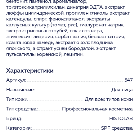
бентонит, пантенол, ароматизатор,
триэтоксикаприлилсилан, динатрия ЭДТА, экстракт
люффы цилиндрической, пропилен гликоль,
экстракт
календулы
, спирт, феноксиэтанол,
экстракты
каллусных культур (томат, рис)
,
гиалуронат натрия
,
экстракт рисовых отрубей, сок алоэ вера,
этилгексилглицерин, сорбат калия, бензоат натрия,
ксантановая камедь, экстракт околоплодника
японского, экстракт уснеи бородатой, экстракт
пульсатиллы корейской, лецитин.
Характеристики
Артикул:
547
Назначение:
Для лица
Тип кожи:
Для всех типов кожи
Тип средства:
Профессиональная косметика
Бренд:
HISTOLAB
Категория:
SPF средства