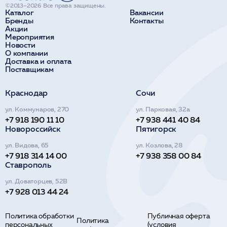
©2013–2026 Все права защищены.
Каталог
Вакансии
Бренды
Контакты
Акции
Мероприятия
Новости
О компании
Доставка и оплата
Поставщикам
Краснодар
Сочи
ул. Коммунаров, 270
ул. Парковая, 32а
+7 918 190 11 10
+7 938 441 40 84
Новороссийск
Пятигорск
ул. Видова, 65
ул. Козлова, 28
+7 918 314 14 00
+7 938 358 00 84
Ставрополь
ул. Доваторцев, 52В
+7 928 013 44 24
Политика обработки
Публичная оферта
Политика
персональных
(условия