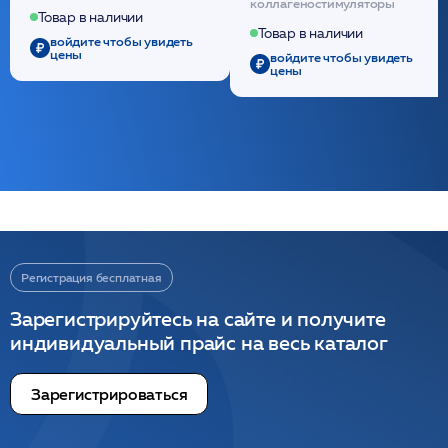
коллагеностимуляторы
полидиоксанона
Товар в наличии
/ULTRACOL
Товар в наличии
войдите чтобы увидеть
цены
войдите чтобы увидеть
цены
Регистрация бесплатная
Зарегистрируйтесь на сайте и получите
индивидуальный прайс на весь каталог
Зарегистрироваться