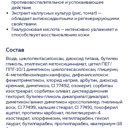
противовоспалительное и успокаивающее
действие.
Экстракт каллусных культур (рис, томат)
—
обладает антиоксидантными и регенерирующими
свойствами.
Гиалуроновая кислота
— интенсивно увлажняет и
способствует восстановлению кожи.
Состав
Вода, циклопентасилоксан, диоксид титана, бутилен
гликоль, этилгексил метоксициннамат, цетил ПЕГ/
ППГ-10/1 диметикон, циклогексасилоксан, глицерин,
4-метилбензилиден камфоры, дифенилсилокси
фенилтриметикон, хлорид натрия,
арбутин
, диоксид
кремния, диметикон, CI 77492, озокерит, сорбитан
изостреарат, сорбитан оливат, дистеардимония
гекторит, бутилен гликоль дикаприлат/дикапрат,
диметикон/винил диметикон кроссполимер, пчелиный
воск, CI 77499, кальция стеарат, CI 77491, токоферил
ацетат, пропилен карбонат, полиглицерил-4
изостеарат, хлорфенезин, метилпарабен, гексил
лаурат, бутилпарабен, пропилпарабен, кватерниум-18