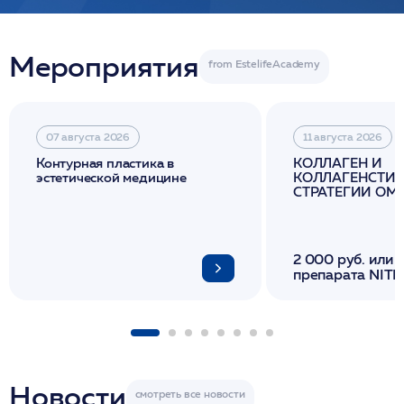
Мероприятия
07 августа 2026
11 августа 2026
Контурная пластика в
КОЛЛАГЕН И
эстетической медицине
КОЛЛАГЕНСТИМ
СТРАТЕГИИ О
И ЛИФТИНГА К
2 000 руб. или 
препарата NITH
флакона/ LINE
1 фл/ COLLOST о
FACETEM 1 шпр
ULTRACOL 1 фл
Miraline в день
семинара
Новости