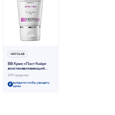
HISTOLAB
ВВ Крем «Пост Кэйр»
восстанавливающий
SPF35 /POST CARE SUN
SPF средства
BLEMISH BALM SPF35
50мл /HISTOLAB*
войдите чтобы увидеть
цены