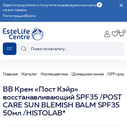
Зарегистрируйтесь и получите индивидуальные цены
на все товары
Регистрация
Войти
Главная
Каталог
Космецевтика
Домашняя линия
SPF сред
ВВ Крем «Пост Кэйр»
восстанавливающий SPF35 /POST
CARE SUN BLEMISH BALM SPF35
50мл /HISTOLAB*