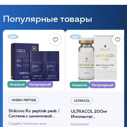
Популярные товары
хит
хит
Новинка
Популярный
Новинка
Популярный
HYDRO PEPTIDE
ULTRACOL
Shikimic Rx peptide pads /
ULTRACOL 200мг
Cистема с шикимовой
Имплантат
кислотой обновляющая
внутридермальный,
Скрабы/пилинги дом.
Коллаген/
(30шт) /HP
стерильный на основе