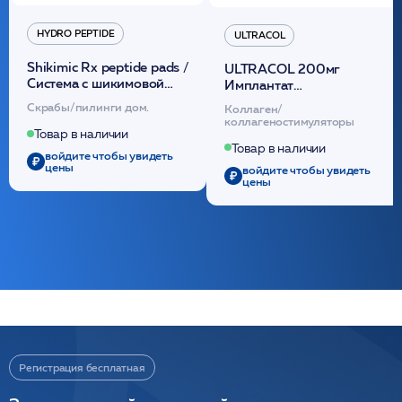
HYDRO PEPTIDE
ULTRACOL
Shikimic Rx peptide pads /
ULTRACOL 200мг
Cистема с шикимовой
Имплантат
кислотой обновляющая
внутридермальный,
Скрабы/пилинги дом.
Коллаген/
(30шт) /HP
стерильный на основе
коллагеностимуляторы
полидиоксанона
Товар в наличии
/ULTRACOL
Товар в наличии
войдите чтобы увидеть
цены
войдите чтобы увидеть
цены
Регистрация бесплатная