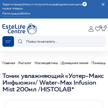
Зарегистрируйтесь и получите индивидуальные цены
на все товары
Регистрация
Войти
Главная
Каталог
Космецевтика
Домашняя линия
Тонизаци
Тоник увлажняющий «Уотер-Макс
Инфьюжн»/ Water-Max Infusion
Mist 200мл /HISTOLAB*