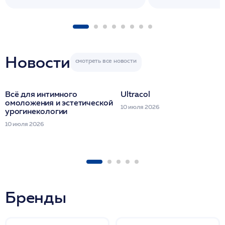
флакона/ LINE
1 фл/ COLLOST о
FACETEM 1 шпр
ULTRACOL 1 фл
Miraline в день
семинара
Новости
Всё для интимного
Ultracol
омоложения и эстетической
10 июля 2026
урогинекологии
10 июля 2026
Бренды