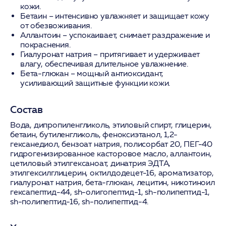
кожи.
Бетаин
– интенсивно увлажняет и защищает кожу
от обезвоживания.
Аллантоин
– успокаивает, снимает раздражение и
покраснения.
Гиалуронат натрия
– притягивает и удерживает
влагу, обеспечивая длительное увлажнение.
Бета-глюкан
– мощный антиоксидант,
усиливающий защитные функции кожи.
Состав
Вода, дипропиленгликоль, этиловый спирт, глицерин,
бетаин, бутиленгликоль, феноксиэтанол, 1,2-
гексанедиол, бензоат натрия, полисорбат 20, ПЕГ-40
гидрогенизированное касторовое масло, аллантоин,
цетиловый этилгексаноат, динатрия ЭДТА,
этилгексилглицерин, октилдодецет-16, ароматизатор,
гиалуронат натрия, бета-глюкан, лецитин, никотиноил
гексапептид-44, sh-олигопептид-1, sh-полипептид-1,
sh-полипептид-16, sh-полипептид-4.