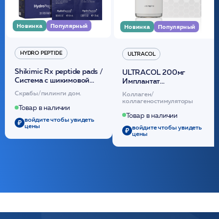
Новинка
Популярный
Новинка
Популярный
HYDRO PEPTIDE
ULTRACOL
Shikimic Rx peptide pads /
ULTRACOL 200мг
Cистема с шикимовой
Имплантат
кислотой обновляющая
внутридермальный,
Скрабы/пилинги дом.
Коллаген/
(30шт) /HP
стерильный на основе
коллагеностимуляторы
полидиоксанона
Товар в наличии
/ULTRACOL
Товар в наличии
войдите чтобы увидеть
цены
войдите чтобы увидеть
цены