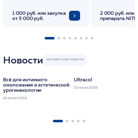
1 000 руб. или закупка
2 000 руб. или 
от 5 000 руб.
препарата NITH
флакона/ LINE
1 фл/ COLLOST о
FACETEM 1 шпр
ULTRACOL 1 фл
Miraline в день
семинара
Новости
Всё для интимного
Ultracol
омоложения и эстетической
10 июля 2026
урогинекологии
10 июля 2026