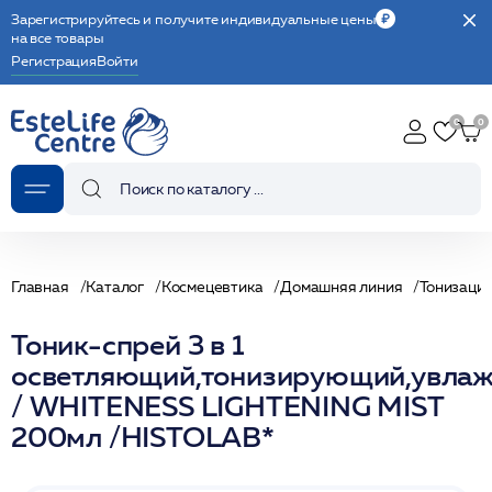
Зарегистрируйтесь и получите индивидуальные цены
на все товары
Регистрация
Войти
Главная
Каталог
Космецевтика
Домашняя линия
Тонизаци
Тоник-спрей 3 в 1
осветляющий,тонизирующий,увла
/ WHITENESS LIGHTENING MIST
200мл /HISTOLAB*