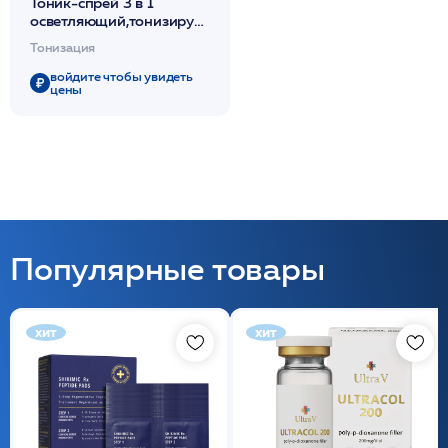
Тоник-спрей 3 в 1
осветляющий,тонизирующий,увлажняющий
/ WHITENESS
Тонизация
LIGHTENING MIST 200мл
/HISTOLAB*
войдите чтобы увидеть
цены
Популярные товары
хит
хит