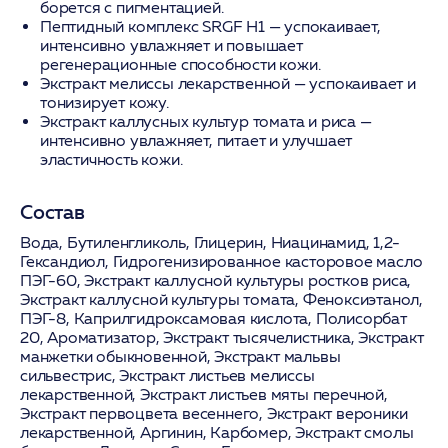
борется с пигментацией.
Пептидный комплекс SRGF H1
— успокаивает,
интенсивно увлажняет и повышает
регенерационные способности кожи.
Экстракт мелиссы лекарственной
— успокаивает и
тонизирует кожу.
Экстракт каллусных культур томата и риса
—
интенсивно увлажняет, питает и улучшает
эластичность кожи.
Состав
Вода, Бутиленгликоль, Глицерин, Ниацинамид, 1,2-
Гександиол, Гидрогенизированное касторовое масло
ПЭГ-60, Экстракт каллусной культуры ростков риса,
Экстракт каллусной культуры томата, Феноксиэтанол,
ПЭГ-8, Каприлгидроксамовая кислота, Полисорбат
20, Ароматизатор, Экстракт тысячелистника, Экстракт
манжетки обыкновенной, Экстракт мальвы
сильвестрис, Экстракт листьев мелиссы
лекарственной, Экстракт листьев мяты перечной,
Экстракт первоцвета весеннего, Экстракт вероники
лекарственной, Аргинин, Карбомер, Экстракт смолы