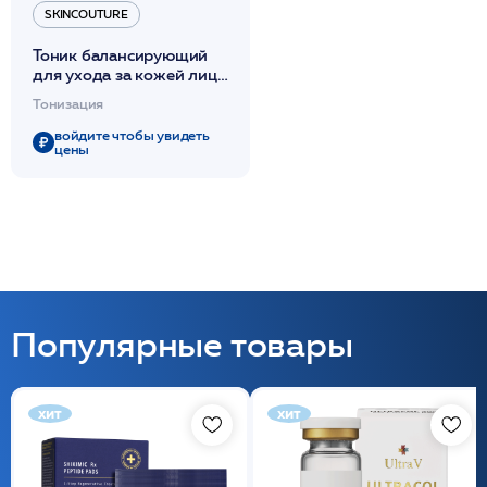
SKINCOUTURE
Тоник балансирующий
для ухода за кожей лица,
120 мл /SKIN
Тонизация
BALANCING TONER
/SKINCOUTURE*
войдите чтобы увидеть
цены
Популярные товары
хит
хит