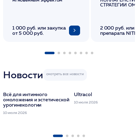
СТРАТЕГИИ О
И ЛИФТИНГА К
1 000 руб. или закупка
2 000 руб. или 
от 5 000 руб.
препарата NITH
флакона/ LINE
1 фл/ COLLOST о
FACETEM 1 шпр
ULTRACOL 1 фл
Miraline в день
семинара
Новости
Всё для интимного
Ultracol
омоложения и эстетической
10 июля 2026
урогинекологии
10 июля 2026