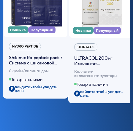
Новинка
Популярный
Новинка
Популярный
HYDRO PEPTIDE
ULTRACOL
Shikimic Rx peptide pads /
ULTRACOL 200мг
Cистема с шикимовой
Имплантат
кислотой обновляющая
внутридермальный,
Скрабы/пилинги дом.
Коллаген/
(30шт) /HP
стерильный на основе
коллагеностимуляторы
полидиоксанона
Товар в наличии
/ULTRACOL
Товар в наличии
войдите чтобы увидеть
цены
войдите чтобы увидеть
цены