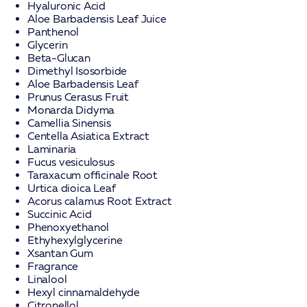
Hyaluronic Acid
Aloe Barbadensis Leaf Juice
Panthenol
Glycerin
Beta-Glucan
Dimethyl Isosorbide
Aloe Barbadensis Leaf
Prunus Cerasus Fruit
Monarda Didyma
Camellia Sinensis
Centella Asiatica Extract
Laminaria
Fucus vesiculosus
Taraxacum officinale Root
Urtica dioica Leaf
Acorus calamus Root Extract
Succinic Acid
Phenoxyethanol
Ethyhexylglycerine
Xsantan Gum
Fragrance
Linalool
Hexyl cinnamaldehyde
Citronellol