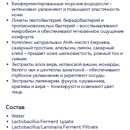
Биоферментированные морские водоросли
–
интенсивно увлажняют и повышают эластичность
кожи.
Лизаты лактобактерий, бифидобактерий и
пропионовокислых бактерий
– восстанавливают
микробиом и обеспечивают мгновенное ощущение
комфорта.
Комплекс натуральных AHA-кислот (черника,
сахарный тростник, апельсин, лимон, сахарный
клен)
– придает коже шелковистость, ровный тон и
сияние.
Экстракты алоэ вера, испанской вишни, монарды,
белого чая и центеллы азиатской
– обеспечивают
глубокое увлажнение и укрепляют сосуды.
Экстракты ламинарии, фукуса, одуванчика,
крапивы и аира
– тонизируют и освежают цвет
лица.
Состав
Water
Lactobacillus Ferment Lysate
Lactobacillus/Laminaria Ferment Filtrate