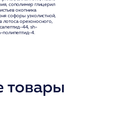
рия, сополимер глицерил
листьев окопника
орня софоры узколистной,
в лотоса орехоносного,
ксапептид-44, sh-
h-полипептид-4.
 товары