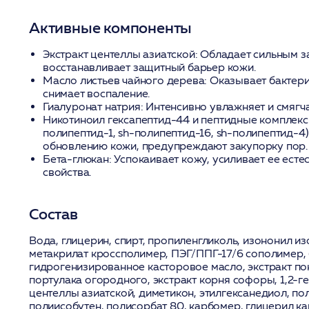
Активные компоненты
Экстракт центеллы азиатской
: Обладает сильным 
восстанавливает защитный барьер кожи.
Масло листьев чайного дерева
: Оказывает бактер
снимает воспаление.
Гиалуронат натрия
: Интенсивно увлажняет и смягч
Никотиноил гексапептид-44 и пептидные комплексы
полипептид-1, sh-полипептид-16, sh-полипептид-4)
обновлению кожи, предупреждают закупорку пор.
Бета-глюкан
: Успокаивает кожу, усиливает ее ест
свойства.
Состав
Вода, глицерин, спирт, пропиленгликоль, изононил из
метакрилат кроссполимер, ПЭГ/ППГ-17/6 сополимер, 
гидрогенизированное касторовое масло, экстракт по
портулака огородного, экстракт корня софоры, 1,2-ге
центеллы азиатской, диметикон, этилгексанедиол, по
полиисобутен, полисорбат 80, карбомер, глицерил ка