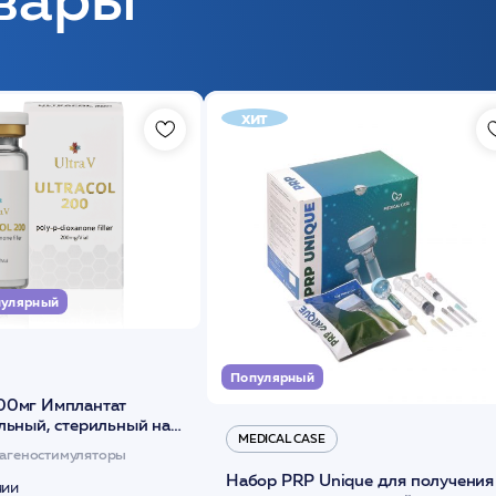
хит
улярный
Популярный
00мг Имплантат
льный, стерильный на
MEDICAL CASE
диоксанона /ULTRACOL
агеностимуляторы
Набор PRP Unique для получения
чии