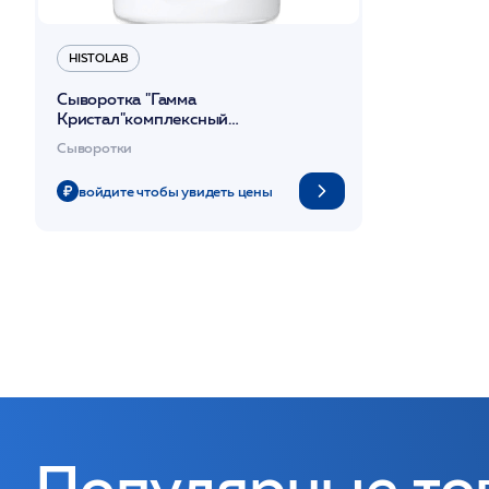
HISTOLAB
Сыворотка "Гамма
Кристал"комплексный
корректирующий уход/ Gamma
Сыворотки
Crystal Serum 80мл /HISTOLAB*
войдите чтобы увидеть цены
Популярные то