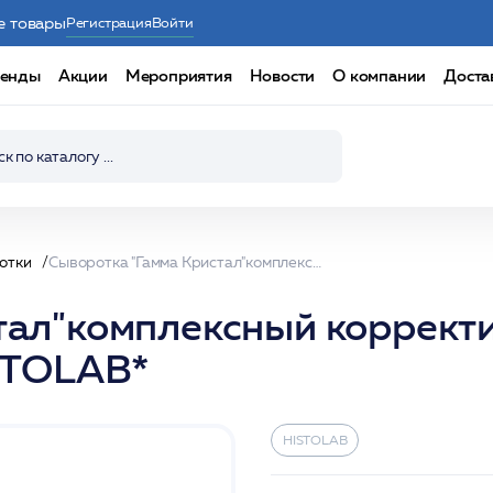
е товары
Регистрация
Войти
енды
Акции
Мероприятия
Новости
О компании
Доста
отки
Сыворотка "Гамма Кристал"комплексный корректирующий уход/ Gamma Crystal Serum 80мл /HISTOLAB*
стал"комплексный коррек
ISTOLAB*
HISTOLAB