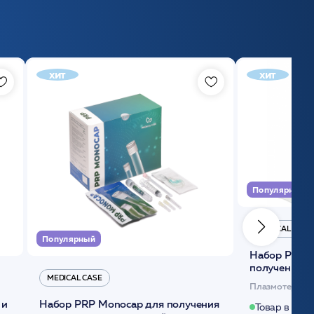
хит
хит
Популярный
MEDICAL CASE
Популярный
Набор Plasmoactive Стандарт для
получения и
MEDICAL CASE
плазмы (саше
Плазмотерапи
 и
Набор PRP Monocap для получения
Товар в нали