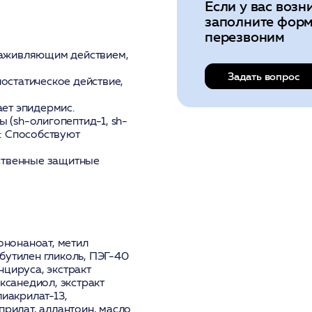
Если у вас возн
заполните форм
перезвоним
заживляющим действием,
Задать вопрос
иостатическое действие,
ает эпидермис.
 (sh-олигопептид-1, sh-
: Способствуют
ественные защитные
ононаноат, метил
бутилен гликоль, ПЭГ-40
нцируса, экстракт
ксанедиол, экстракт
лиакрилат-13,
прилат, аллантоин, масло