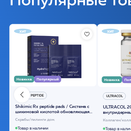
хит
хит
Новинка
Популярный
Новинка
Поп
HYDRO PEPTIDE
ULTRACOL
Shikimic Rx peptide pads / Cистема с
ULTRACOL 2
шикимовой кислотой обновляющая
внутридерма
(30шт) /HP
основе поли
Скрабы/пилинги дом.
Коллаген/колл
Товар в наличии
Товар в нали