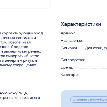
Характеристики
й корректирующий уход
Артикул:
активных пептидов и
Назначение:
ток, обеспечивая
твие. Средство
Тип кожи:
Для кожи, с
 и выравнивает рельеф
тура сыворотки быстро
Тип средства:
м и вечернем ритуале
ельному сокращению
Бренд:
Категория:
ную кожу лица,
утреннего и вечернего
Ответим в рабочие будн