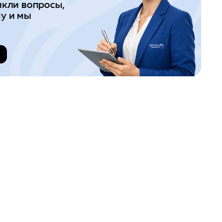
икли вопросы,
у и мы