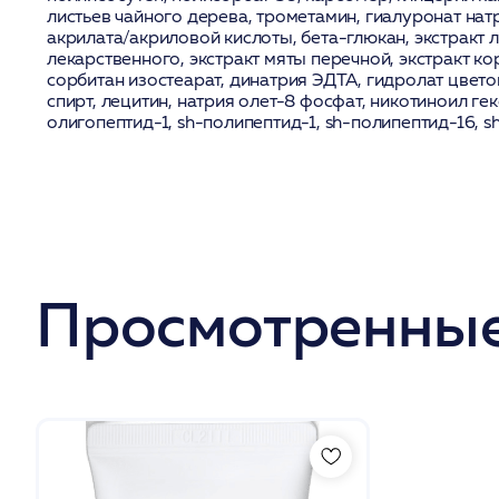
листьев чайного дерева, трометамин, гиалуронат нат
акрилата/акриловой кислоты, бета-глюкан, экстракт 
лекарственного, экстракт мяты перечной, экстракт к
сорбитан изостеарат, динатрия ЭДТА, гидролат цвето
спирт, лецитин, натрия олет-8 фосфат, никотиноил ге
олигопептид-1, sh-полипептид-1, sh-полипептид-16, s
Просмотренные