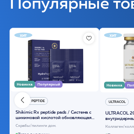
Популярные то
хит
хит
Новинка
Популярный
Новинка
Поп
HYDRO PEPTIDE
ULTRACOL
Shikimic Rx peptide pads / Cистема с
ULTRACOL 2
шикимовой кислотой обновляющая
внутридерма
(30шт) /HP
основе поли
Скрабы/пилинги дом.
Коллаген/колл