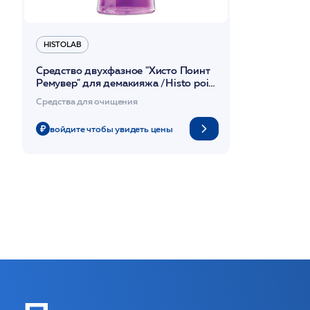
HISTOLAB
Средство двухфазное "Хисто Поинт
Ремувер" для демакияжа /Histo point
remover 280мл /HISTOLAB*
Средства для очищения
войдите чтобы увидеть цены