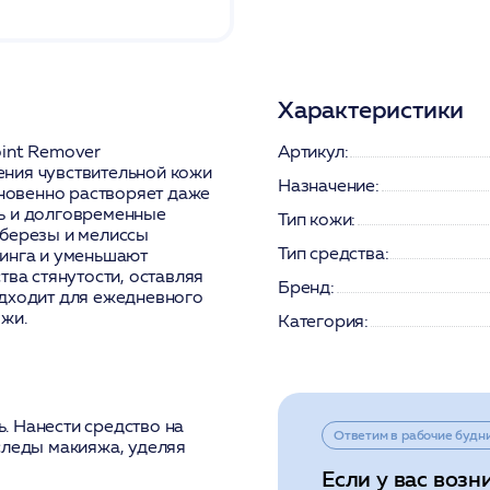
Характеристики
oint Remover
Артикул:
ния чувствительной кожи
Назначение:
гновенно растворяет даже
ь и долговременные
Тип кожи:
 березы и мелиссы
Тип средства:
тинга и уменьшают
тва стянутости, оставляя
Бренд:
одходит для ежедневного
ожи.
Категория:
. Нанести средство на
Ответим в рабочие будн
следы макияжа, уделяя
Если у вас возн