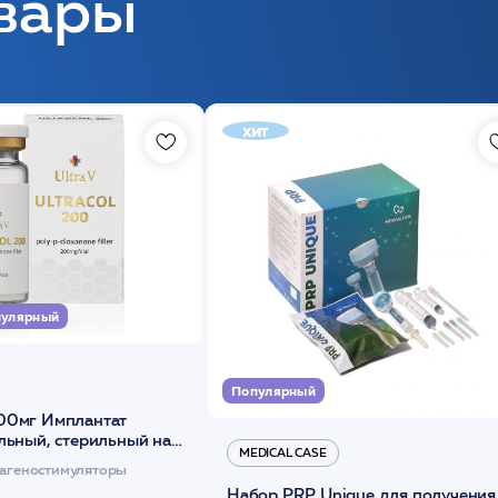
вары
хит
улярный
Популярный
00мг Имплантат
льный, стерильный на
MEDICAL CASE
диоксанона /ULTRACOL
агеностимуляторы
Набор PRP Unique для получения