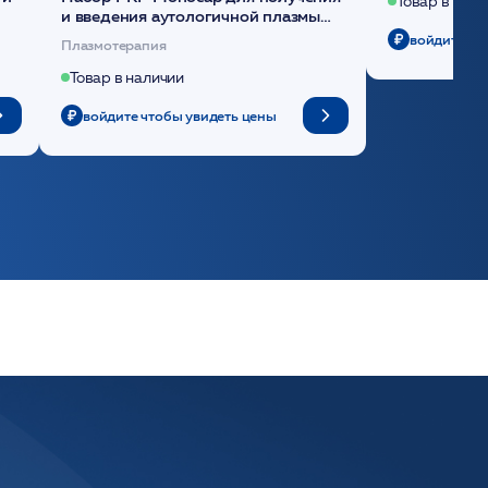
Товар в нали
и введения аутологичной плазмы
(саше 1шт)/Medical Case
войдите чт
Плазмотерапия
Товар в наличии
войдите чтобы увидеть цены