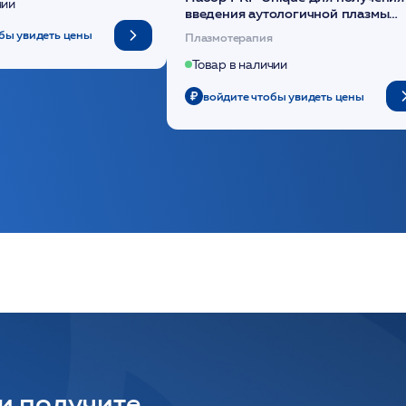
чии
введения аутологичной плазмы
(саше 1шт)/Medical Case
бы увидеть цены
Плазмотерапия
Товар в наличии
войдите чтобы увидеть цены
 и получите