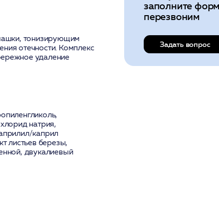
заполните форм
перезвоним
машки
, тонизирующим
Задать вопрос
ния отечности. Комплекс
бережное удаление
ропиленгликоль,
 хлорид натрия,
каприлил/каприл
кт листьев березы
,
венной
, двукалиевый