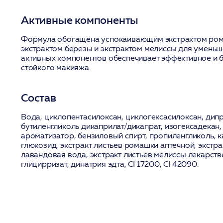
Активные компоненты
Формула обогащена успокаивающим
экстрактом ро
экстрактом березы
и
экстрактом мелиссы
для уменьше
активных компонентов обеспечивает эффективное и 
стойкого макияжа.
Состав
Вода, циклопентасилоксан, циклогексасилоксан, дип
бутиленгликоль дикаприлат/дикапрат, изогексадекан,
ароматизатор, бензиловый спирт, пропиленгликоль, 
глюкозид,
экстракт листьев ромашки аптечной
,
экстра
лавандовая вода,
экстракт листьев мелиссы лекарст
глицирризат, динатрия эдта, CI 17200, CI 42090.