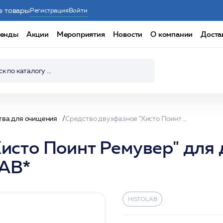
е товары
Регистрация
Войти
енды
Акции
Мероприятия
Новости
О компании
Доста
тва для очищения
Средство двухфазное "Хисто Поинт Ремувер" для демакияжа /Histo point remover 280мл /HISTOLAB*
исто Поинт Ремувер" для 
LAB*
HISTOLAB