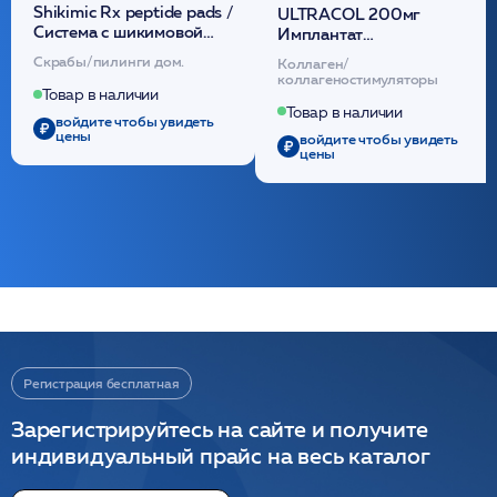
Shikimic Rx peptide pads /
ULTRACOL 200мг
Cистема с шикимовой
Имплантат
кислотой обновляющая
внутридермальный,
Скрабы/пилинги дом.
Коллаген/
(30шт) /HP
стерильный на основе
коллагеностимуляторы
полидиоксанона
Товар в наличии
/ULTRACOL
Товар в наличии
войдите чтобы увидеть
цены
войдите чтобы увидеть
цены
Регистрация бесплатная
Зарегистрируйтесь на сайте и получите
индивидуальный прайс на весь каталог