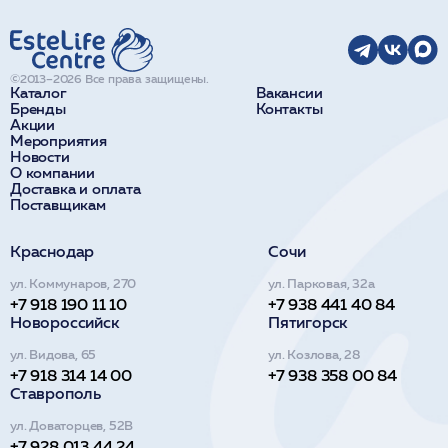
©2013–2026 Все права защищены.
Каталог
Вакансии
Бренды
Контакты
Акции
Мероприятия
Новости
О компании
Доставка и оплата
Поставщикам
Краснодар
Сочи
ул. Коммунаров, 270
ул. Парковая, 32а
+7 918 190 11 10
+7 938 441 40 84
Новороссийск
Пятигорск
ул. Видова, 65
ул. Козлова, 28
+7 918 314 14 00
+7 938 358 00 84
Ставрополь
ул. Доваторцев, 52В
+7 928 013 44 24