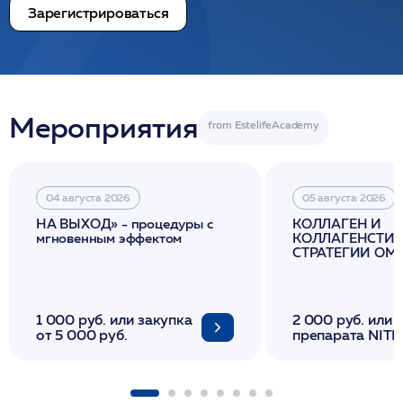
Зарегистрироваться
Мероприятия
04 августа 2026
05 августа 2026
НА ВЫХОД» - процедуры с
КОЛЛАГЕН И
мгновенным эффектом
КОЛЛАГЕНСТИМ
СТРАТЕГИИ О
И ЛИФТИНГА К
1 000 руб. или закупка
2 000 руб. или 
от 5 000 руб.
препарата NITH
флакона/ LINE
1 фл/ COLLOST о
FACETEM 1 шпр
ULTRACOL 1 фл