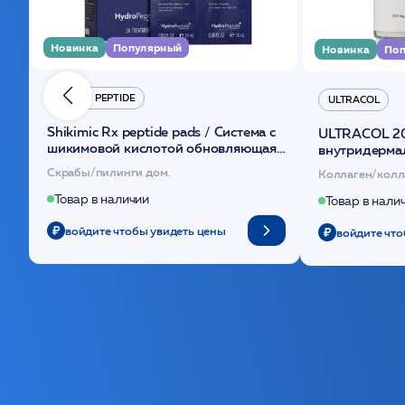
Новинка
Популярный
Новинка
Поп
HYDRO PEPTIDE
ULTRACOL
Shikimic Rx peptide pads / Cистема с
ULTRACOL 2
шикимовой кислотой обновляющая
внутридерма
(30шт) /HP
основе поли
Скрабы/пилинги дом.
Коллаген/колл
Товар в наличии
Товар в нали
войдите чтобы увидеть цены
войдите что