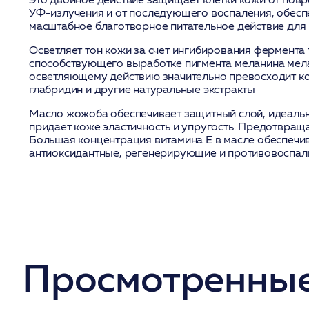
УФ-излучения и от последующего воспаления, обесп
масштабное благотворное питательное действие для
Осветляет тон кожи за счет ингибирования фермента
способствующего выработке пигмента меланина мел
осветляющему действию значительно превосходит ко
глабридин и другие натуральные экстракты
Масло жожоба обеспечивает защитный слой, идеальн
придает коже эластичность и упругость. Предотвращ
Большая концентрация витамина Е в масле обеспечив
антиоксидантные, регенерирующие и противовоспали
Просмотренные