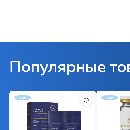
Популярные то
хит
хит