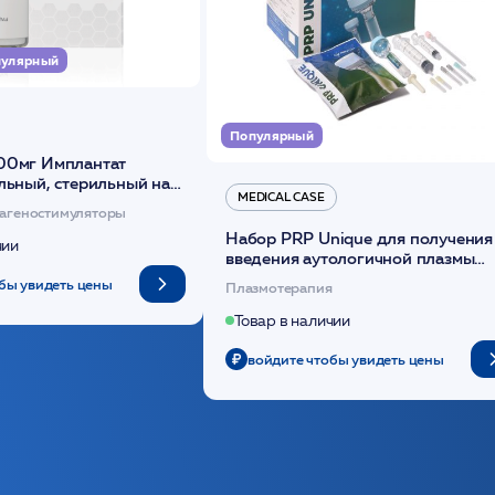
улярный
Популярный
00мг Имплантат
льный, стерильный на
MEDICAL CASE
диоксанона /ULTRACOL
агеностимуляторы
Набор PRP Unique для получения
чии
введения аутологичной плазмы
(саше 1шт)/Medical Case
бы увидеть цены
Плазмотерапия
Товар в наличии
войдите чтобы увидеть цены