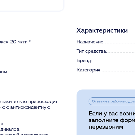
Характеристики
окс» 20 млm *
Назначение:
Тип средства:
Бренд:
Категория:
ром
 значительно превосходит
Ответим в рабочие будн
ннюю антиоксидантную
Если у вас возн
заполните форм
в.
перезвоним
дикалов.
еждений в результате