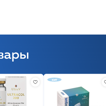
вары
хит