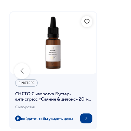
FINISTERE
СНЯТО Сыворотка Бустер-
антистресс «Сияние & детокс» 20 мл
/FINISTERE*
Сыворотки
войдите чтобы увидеть цены