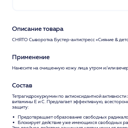
Описание товара
СНЯТО Сыворотка Бустер-антистресс «Сияние & дет
Применение
Нанесите на очищенную кожу лица утром и/или вече
Состав
Тетрагидрокуркумин по актиоксидантной активности
витамины Е и С. Предлагает эффективную, всесторо
защиту:
Предотвращает образование свободных радикало
Блокирует действие уже имеющихся свободных ра
Это двойное действие защищает клетки кожи от повр