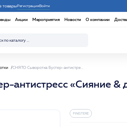
е товары
Регистрация
Войти
енды
Акции
Мероприятия
Новости
О компании
Доста
отки
СНЯТО Сыворотка Бустер-антистресс «Сияние & детокс» 20 мл /FINISTERE*
р-антистресс «Сияние & д
FINISTERE