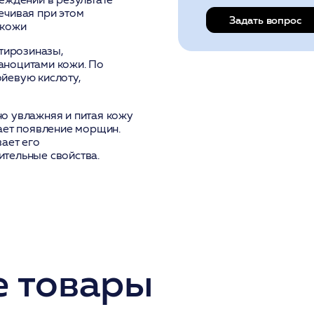
ечивая при этом
Задать вопрос
 кожи
 тирозиназы,
аноцитами кожи. По
йевую кислоту,
о увлажняя и питая кожу
ает появление морщин.
ает его
тельные свойства.
 товары