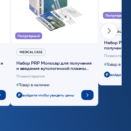
Популярный
MEDICAL CASE
Популярный
Набор Plasmoactive Стандарт для
получения и
MEDICAL CASE
плазмы (саше
Плазмотерапи
 и
Набор PRP Monocap для получения
Товар в нали
и введения аутологичной плазмы
(саше 1шт)/Medical Case
войдите чт
Плазмотерапия
Товар в наличии
войдите чтобы увидеть цены