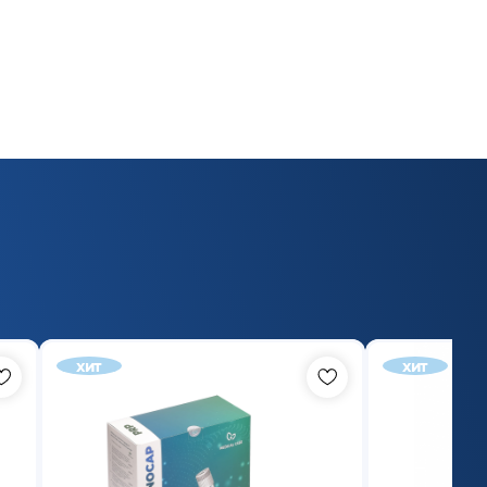
хит
хит