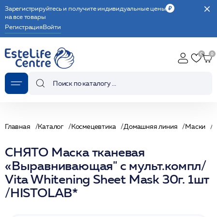
Зарегистрируйтесь и получите индивидуальные цены
на все товары
Регистрация
Войти
Главная
Каталог
Космецевтика
Домашняя линия
Маски
СНЯТО Маска тканевая
«Выравнивающая" с мульт.компл/
Vita Whitening Sheet Mask 30г. 1шт
/HISTOLAB*