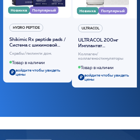
Новинка
Популярный
Новинка
Популярный
HYDRO PEPTIDE
ULTRACOL
Shikimic Rx peptide pads /
ULTRACOL 200мг
Cистема с шикимовой
Имплантат
кислотой обновляющая
внутридермальный,
Скрабы/пилинги дом.
Коллаген/
(30шт) /HP
стерильный на основе
коллагеностимуляторы
полидиоксанона
Товар в наличии
/ULTRACOL
Товар в наличии
войдите чтобы увидеть
цены
войдите чтобы увидеть
цены