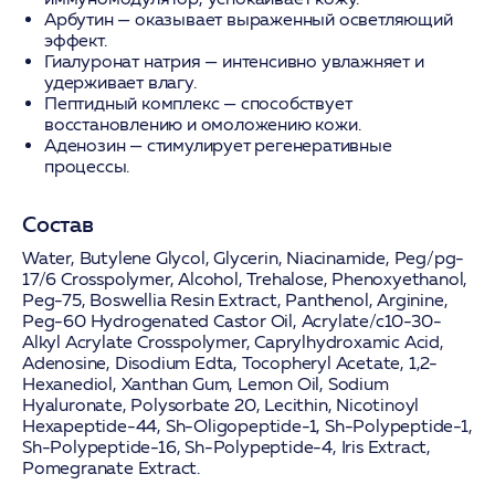
Арбутин
— оказывает выраженный осветляющий
эффект.
Гиалуронат натрия
— интенсивно увлажняет и
удерживает влагу.
Пептидный комплекс
— способствует
восстановлению и омоложению кожи.
Аденозин
— стимулирует регенеративные
процессы.
Состав
Water, Butylene Glycol, Glycerin, Niacinamide, Peg/pg-
17/6 Crosspolymer, Alcohol, Trehalose, Phenoxyethanol,
Peg-75, Boswellia Resin Extract, Panthenol, Arginine,
Peg-60 Hydrogenated Castor Oil, Acrylate/c10-30-
Alkyl Acrylate Crosspolymer, Caprylhydroxamic Acid,
Adenosine, Disodium Edta, Tocopheryl Acetate, 1,2-
Hexanediol, Xanthan Gum, Lemon Oil, Sodium
Hyaluronate, Polysorbate 20, Lecithin, Nicotinoyl
Hexapeptide-44, Sh-Oligopeptide-1, Sh-Polypeptide-1,
Sh-Polypeptide-16, Sh-Polypeptide-4, Iris Extract,
Pomegranate Extract.