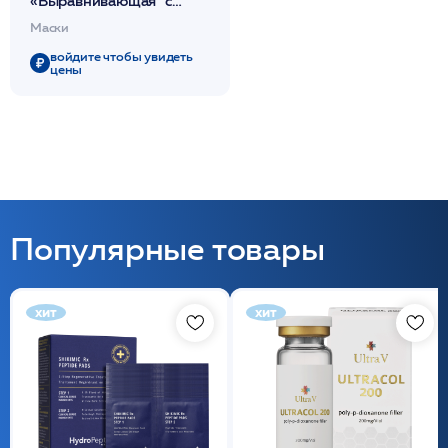
«Выравнивающая" с
мульт.компл/ Vita
Маски
Whitening Sheet Mask
30г. 1шт /HISTOLAB*
войдите чтобы увидеть
цены
Популярные товары
хит
хит