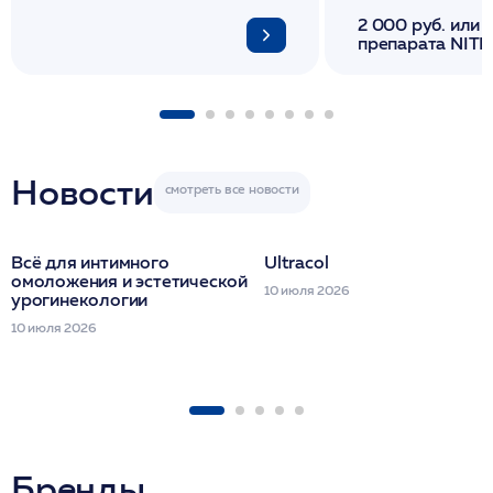
2 000 руб. или 
препарата NITH
флакона/ LINE
1 фл/ COLLOST о
FACETEM 1 шпр
ULTRACOL 1 фл
Miraline в день
семинара
Новости
Всё для интимного
Ultracol
омоложения и эстетической
10 июля 2026
урогинекологии
10 июля 2026
Бренды