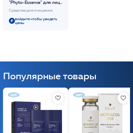
"Phyto-Essence" для лица
и глаз 200 мл /Stella
Средства для очищения
Marina
войдите чтобы увидеть
цены
Популярные товары
хит
хит