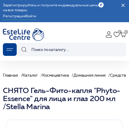
Зарегистрируйтесь и получите индивидуальные цены
на все товары
Регистрация
Войти
Главная
Каталог
Космецевтика
Домашняя линия
Средства
СНЯТО Гель-Фито-капля "Phyto-
Essence" для лица и глаз 200 мл
/Stella Marina