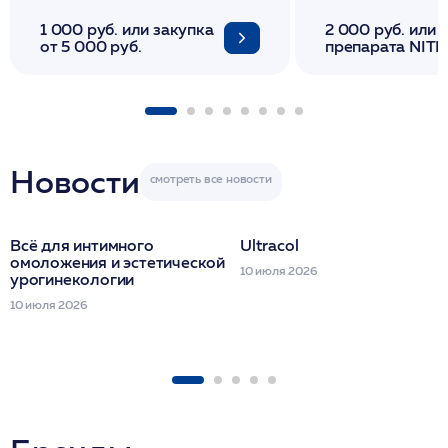
1 000 руб. или закупка
2 000 руб. или 
от 5 000 руб.
препарата NITH
флакона/ LINE
1 фл/ COLLOST о
FACETEM 1 шпр
ULTRACOL 1 фл
Miraline в день
семинара
Новости
Всё для интимного
Ultracol
омоложения и эстетической
10 июля 2026
урогинекологии
10 июля 2026