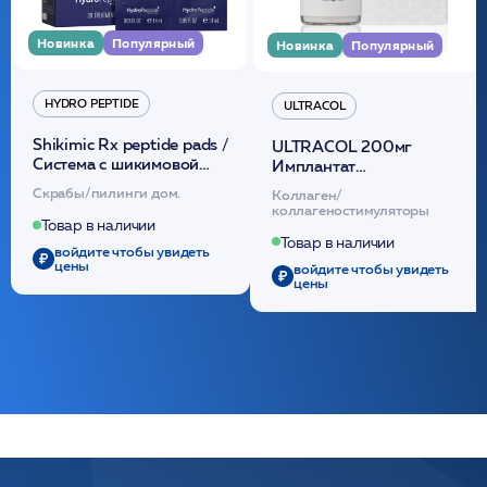
Новинка
Популярный
Новинка
Популярный
HYDRO PEPTIDE
ULTRACOL
Shikimic Rx peptide pads /
ULTRACOL 200мг
Cистема с шикимовой
Имплантат
кислотой обновляющая
внутридермальный,
Скрабы/пилинги дом.
Коллаген/
(30шт) /HP
стерильный на основе
коллагеностимуляторы
полидиоксанона
Товар в наличии
/ULTRACOL
Товар в наличии
войдите чтобы увидеть
цены
войдите чтобы увидеть
цены