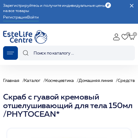
Зарегистрируйтесь и получите индивидуальные цены
на все товары
Регистрация
Войти
Главная
Каталог
Космецевтика
Домашняя линия
Средства 
Скраб с гуавой кремовый
отшелушивающий для тела 150мл
/PHYTOCEAN*