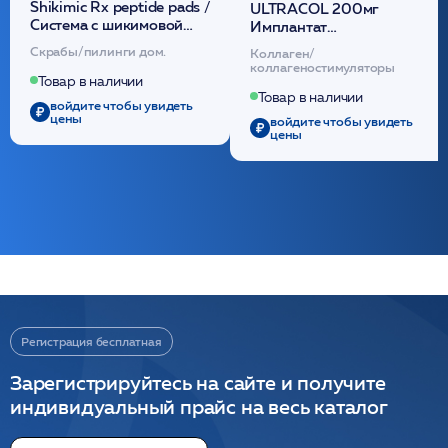
Shikimic Rx peptide pads /
ULTRACOL 200мг
Cистема с шикимовой
Имплантат
кислотой обновляющая
внутридермальный,
Скрабы/пилинги дом.
Коллаген/
(30шт) /HP
стерильный на основе
коллагеностимуляторы
полидиоксанона
Товар в наличии
/ULTRACOL
Товар в наличии
войдите чтобы увидеть
цены
войдите чтобы увидеть
цены
Регистрация бесплатная
Зарегистрируйтесь на сайте и получите
индивидуальный прайс на весь каталог