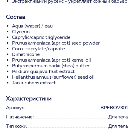
Экстракт жании рубенс
- укрепляет кожный барьер
Состав
Aqua (water) / eau
Glycerin
Caprylic/capric triglyceride
Prunus armeniaca (apricot) seed powder
Coco-caprylate/caprate
Dimethicone
Prunus armeniaca (apricot) kernel oil
Butyrospermum parkii (shea) butter
Psidium guajava fruit extract
Helianthus annuus (sunflower) seed oil
Jania rubens extract
Характеристики
Артикул:
BPFBOV301
Назначение:
Для тела
Тип кожи:
Для тела