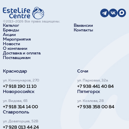
©2013–2026 Все права защищены.
Каталог
Вакансии
Бренды
Контакты
Акции
Мероприятия
Новости
О компании
Доставка и оплата
Поставщикам
Краснодар
Сочи
ул. Коммунаров, 270
ул. Парковая, 32а
+7 918 190 11 10
+7 938 441 40 84
Новороссийск
Пятигорск
ул. Видова, 65
ул. Козлова, 28
+7 918 314 14 00
+7 938 358 00 84
Ставрополь
ул. Доваторцев, 52В
+7 928 013 44 24