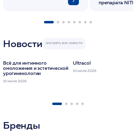
препарата NITH
флакона/ LINE
1 фл/ COLLOST о
FACETEM 1 шпр
ULTRACOL 1 фл
Miraline в день
семинара
Новости
Всё для интимного
Ultracol
омоложения и эстетической
10 июля 2026
урогинекологии
10 июля 2026
Бренды