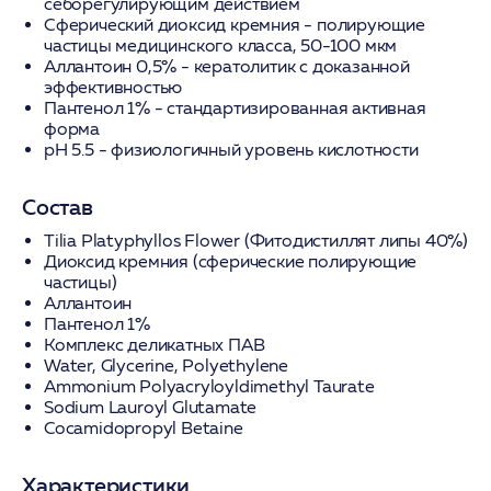
себорегулирующим действием
Сферический диоксид кремния
- полирующие
частицы медицинского класса, 50-100 мкм
Аллантоин 0,5%
- кератолитик с доказанной
эффективностью
Пантенол 1%
- стандартизированная активная
форма
pH 5.5
- физиологичный уровень кислотности
Состав
Tilia Platyphyllos Flower (Фитодистиллят липы 40%)
Диоксид кремния (сферические полирующие
частицы)
Аллантоин
Пантенол 1%
Комплекс деликатных ПАВ
Water, Glycerine, Polyethylene
Ammonium Polyacryloyldimethyl Taurate
Sodium Lauroyl Glutamate
Cocamidopropyl Betaine
Характеристики