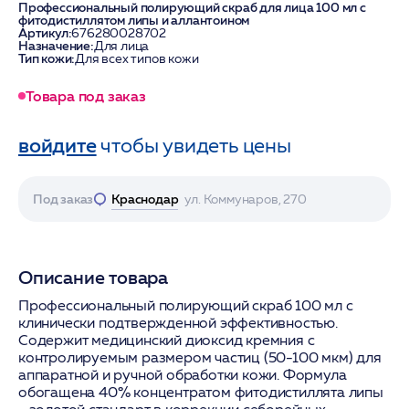
Профессиональный полирующий скраб для лица 100 мл с
фитодистиллятом липы и аллантоином
Артикул:
676280028702
Назначение:
Для лица
Тип кожи:
Для всех типов кожи
Товара под заказ
войдите
чтобы увидеть цены
Под заказ
Краснодар
ул. Коммунаров, 270
Описание товара
Профессиональный полирующий скраб 100 мл с
клинически подтвержденной эффективностью.
Содержит медицинский диоксид кремния с
контролируемым размером частиц (50-100 мкм) для
аппаратной и ручной обработки кожи. Формула
обогащена 40% концентратом фитодистиллята липы