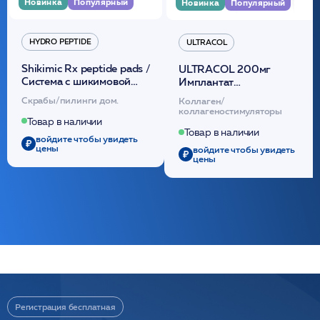
Новинка
Популярный
Новинка
Популярный
HYDRO PEPTIDE
ULTRACOL
Shikimic Rx peptide pads /
ULTRACOL 200мг
Cистема с шикимовой
Имплантат
кислотой обновляющая
внутридермальный,
Скрабы/пилинги дом.
Коллаген/
(30шт) /HP
стерильный на основе
коллагеностимуляторы
полидиоксанона
Товар в наличии
/ULTRACOL
Товар в наличии
войдите чтобы увидеть
цены
войдите чтобы увидеть
цены
Регистрация бесплатная