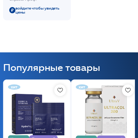
SCRUB /SKINCOUTURE*
войдите чтобы увидеть
цены
Популярные товары
хит
хит