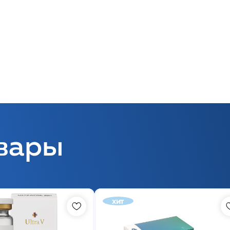
вары
хит