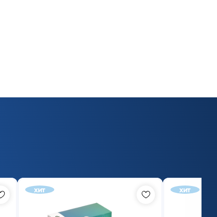
хит
хит