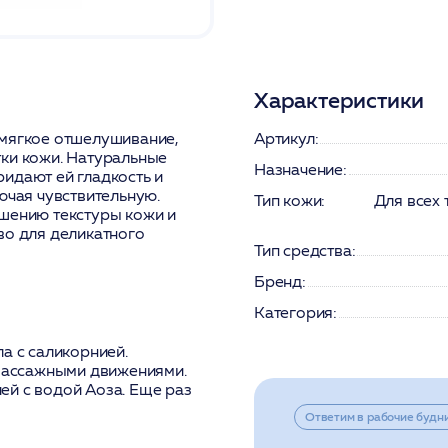
Характеристики
 мягкое отшелушивание,
Артикул:
тки кожи. Натуральные
Назначение:
идают ей гладкость и
ючая чувствительную.
Тип кожи:
Для всех
чшению текстуры кожи и
во для деликатного
Тип средства:
Бренд:
Категория:
а с саликорнией.
 массажными движениями.
ей с водой Аоза. Еще раз
Ответим в рабочие будн