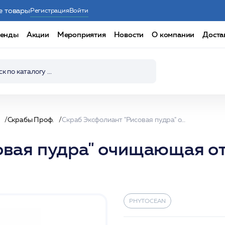
е товары
Регистрация
Войти
енды
Акции
Мероприятия
Новости
О компании
Доста
Скрабы Проф.
Скраб Экcфолиант "Рисовая пудра" очищающая отшелушивающая 50 гр /PHYTOCEAN*
овая пудра" очищающая 
PHYTOCEAN