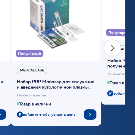
Популярный
MEDICAL CASE
Популярный
Набор Plasmoactive Стандарт для
получения и
MEDICAL CASE
плазмы (саше
Плазмотерапи
 и
Набор PRP Monocap для получения
Товар в нали
и введения аутологичной плазмы
(саше 1шт)/Medical Case
войдите чт
Плазмотерапия
Товар в наличии
войдите чтобы увидеть цены