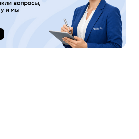
икли вопросы,
у и мы