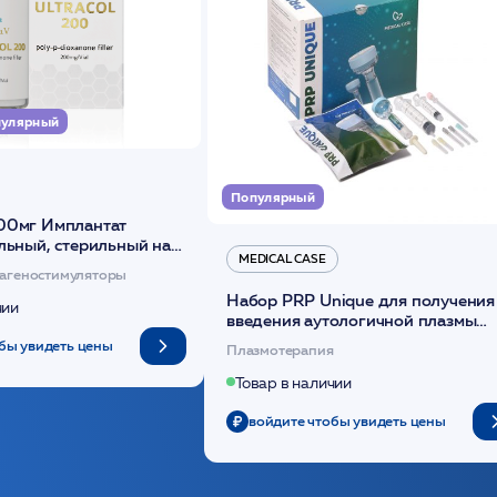
улярный
Популярный
00мг Имплантат
льный, стерильный на
MEDICAL CASE
диоксанона /ULTRACOL
агеностимуляторы
Набор PRP Unique для получения
чии
введения аутологичной плазмы
(саше 1шт)/Medical Case
бы увидеть цены
Плазмотерапия
Товар в наличии
войдите чтобы увидеть цены