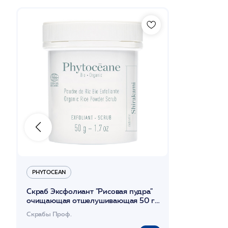
PHYTOCEAN
Скраб Экcфолиант "Рисовая пудра"
очищающая отшелушивающая 50 гр
/PHYTOCEAN*
Скрабы Проф.