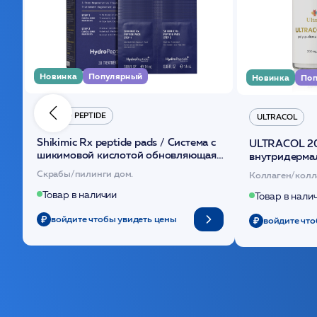
Новинка
Популярный
Новинка
Поп
HYDRO PEPTIDE
ULTRACOL
Shikimic Rx peptide pads / Cистема с
ULTRACOL 2
шикимовой кислотой обновляющая
внутридерма
(30шт) /HP
основе поли
Скрабы/пилинги дом.
Коллаген/колл
Товар в наличии
Товар в нали
войдите чтобы увидеть цены
войдите что