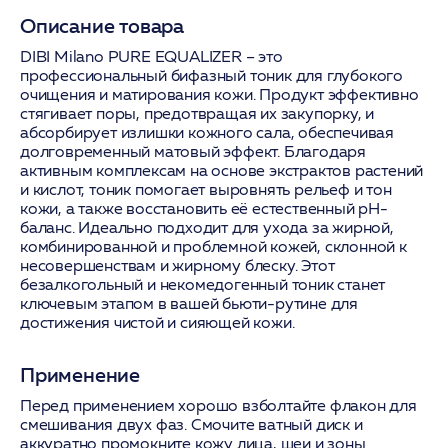
Описание товара
DIBI Milano PURE EQUALIZER – это
профессиональный бифазный тоник для глубокого
очищения и матирования кожи. Продукт эффективно
стягивает поры, предотвращая их закупорку, и
абсорбирует излишки кожного сала, обеспечивая
долговременный матовый эффект. Благодаря
активным комплексам на основе экстрактов растений
и кислот, тоник помогает выровнять рельеф и тон
кожи, а также восстановить её естественный pH-
баланс. Идеально подходит для ухода за жирной,
комбинированной и проблемной кожей, склонной к
несовершенствам и жирному блеску. Этот
безалкогольный и некомедогенный тоник станет
ключевым этапом в вашей бьюти-рутине для
достижения чистой и сияющей кожи.
Применение
Перед применением хорошо взболтайте флакон для
смешивания двух фаз. Смочите ватный диск и
аккуратно промокните кожу лица, шеи и зоны