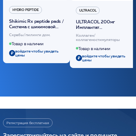
HYDRO PEPTIDE
ULTRACOL
Shikimic Rx peptide pads /
ULTRACOL 200мг
Cистема с шикимовой
Имплантат
кислотой обновляющая
внутридермальный,
Скрабы/пилинги дом.
Коллаген/
(30шт) /HP
стерильный на основе
коллагеностимуляторы
полидиоксанона
Товар в наличии
/ULTRACOL
Товар в наличии
войдите чтобы увидеть
цены
войдите чтобы увидеть
цены
Регистрация бесплатная
Зарегистрируйтесь на сайте и получите