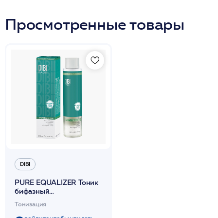
Просмотренные товары
DIBI
PURE EQUALIZER Тоник
бифазный
поростягивающий для
Тонизация
лица 250мл /DIBI