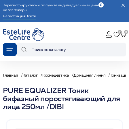
Зарегистрируйтесь и получите индивидуальные цены
на все товары
Регистрация
Войти
Главная
Каталог
Космецевтика
Домашняя линия
Тонизаци
PURE EQUALIZER Тоник
бифазный поростягивающий для
лица 250мл /DIBI