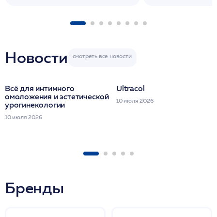
1 фл/ COLLOST о
FACETEM 1 шпр
ULTRACOL 1 фл
Miraline в день
семинара
Новости
Всё для интимного
Ultracol
омоложения и эстетической
10 июля 2026
урогинекологии
10 июля 2026
Бренды