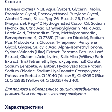
Состав
Полный состав (INCI):
Aqua (Water), Glycerin, Kaolin,
Propylene Glycol, Phenoxyethanol, Butylene Glycol,
Alcohol Denat., Silica, Ppg-26-Buteth-26, Parfum
(Fragrance), Peg-40 Hydrogenated Castor Oil, Sodium
Hydroxide, Citric Acid, Ethylhexylglycerin, Malic Acid,
Lactic Acid, Tetrasodium Edta, Methylpropanediol,
Benzophenone-4, Ci 77891 (Titanium Dioxide), Sodium
Pca, Maltodextrin, Glucose, 4-Terpineol, Pentylene
Glycol, Glycine, Salicylic Acid, Alpha-Isomethyl Ionone,
Syringa Vulgaris (Lilac) Extract, Barosma Betulina Leaf
Extract, Glutamic Acid, Lysine, Salix Alba (Willow) Bark
Extract, Tris (Tetramethylhydroxypiperidinol) Citrate,
Sodium Benzoate, Allantoin, Hydrolyzed Rice Protein,
Sodium Chloride, Sodium Hyaluronate Crosspolymer,
Potassium Sorbate, Ci 19140 (Yellow 5), Ci 42090 (Blue
1), Ci 15985 (Yellow 6), Ci 16035 (Red 40).
Для полного и обновленного списка ингредиентов
рекомендуем смотреть упаковку продукта.
Характеристики