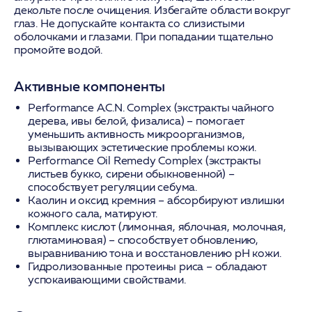
декольте после очищения. Избегайте области вокруг
глаз. Не допускайте контакта со слизистыми
оболочками и глазами. При попадании тщательно
промойте водой.
Активные компоненты
Performance A.C.N. Complex
(экстракты чайного
дерева, ивы белой, физалиса) – помогает
уменьшить активность микроорганизмов,
вызывающих эстетические проблемы кожи.
Performance Oil Remedy Complex
(экстракты
листьев букко, сирени обыкновенной) –
способствует регуляции себума.
Каолин и оксид кремния
– абсорбируют излишки
кожного сала, матируют.
Комплекс кислот (лимонная, яблочная, молочная,
глютаминовая)
– способствует обновлению,
выравниванию тона и восстановлению pH кожи.
Гидролизованные протеины риса
– обладают
успокаивающими свойствами.