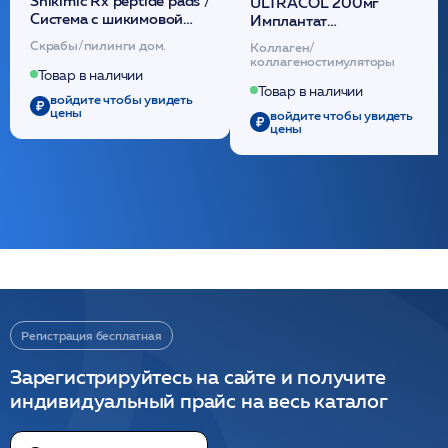
Shikimic Rx peptide pads /
ULTRACOL 200мг
Cистема с шикимовой
Имплантат
кислотой обновляющая
внутридермальный,
Скрабы/пилинги дом.
Коллаген/
(30шт) /HP
стерильный на основе
коллагеностимуляторы
полидиоксанона
Товар в наличии
/ULTRACOL
Товар в наличии
войдите чтобы увидеть
цены
войдите чтобы увидеть
цены
Регистрация бесплатная
Зарегистрируйтесь на сайте и получите
индивидуальный прайс на весь каталог