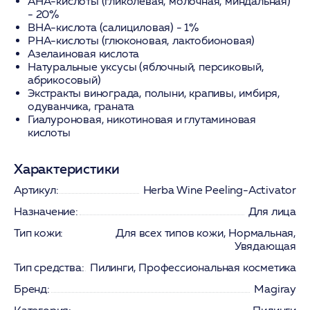
АНА-кислоты
(гликолевая, молочная, миндальная)
- 20%
ВНА-кислота
(салициловая) - 1%
PHA-кислоты
(глюконовая, лактобионовая)
Азелаиновая кислота
Натуральные уксусы (яблочный, персиковый,
абрикосовый)
Экстракты винограда, полыни, крапивы, имбиря,
одуванчика, граната
Гиалуроновая, никотиновая и глутаминовая
кислоты
Характеристики
Артикул:
Herba Wine Peeling-Activator
Назначение:
Для лица
Тип кожи:
Для всех типов кожи, Нормальная,
Увядающая
Тип средства:
Пилинги, Профессиональная косметика
Бренд:
Magiray