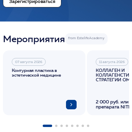
Зарегистрироваться
Мероприятия
07 августа 2026
11 августа 2026
Контурная пластика в
КОЛЛАГЕН И
эстетической медицине
КОЛЛАГЕНСТИМ
СТРАТЕГИИ О
И ЛИФТИНГА К
2 000 руб. или 
препарата NITH
флакона/ LINE
1 фл/ COLLOST о
FACETEM 1 шпр
ULTRACOL 1 фл
Miraline в день