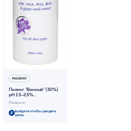
MAGIRAY
Пилинг "Винный" (30%)
рН 1.5-2.5%
поверхностно-
Пилинги
срединный пилинг для
всех типов кожи 100 мл
войдите чтобы увидеть
цены
/Magiray*