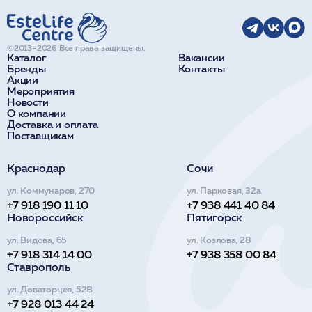
©2013–2026 Все права защищены.
Каталог
Вакансии
Бренды
Контакты
Акции
Мероприятия
Новости
О компании
Доставка и оплата
Поставщикам
Краснодар
Сочи
ул. Коммунаров, 270
ул. Парковая, 32а
+7 918 190 11 10
+7 938 441 40 84
Новороссийск
Пятигорск
ул. Видова, 65
ул. Козлова, 28
+7 918 314 14 00
+7 938 358 00 84
Ставрополь
ул. Доваторцев, 52В
+7 928 013 44 24