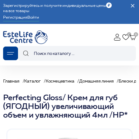
Зарегистрируйтесь и получите индивидуальные цены
на все товары
Регистрация
Войти
Главная
Каталог
Космецевтика
Домашняя линия
Блески дл
Perfecting Gloss/ Крем для губ
(ЯГОДНЫЙ) увеличивающий
объем и увлажняющий 4мл /HP*