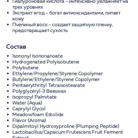
Гиалуроновая кислота
- интенсивно увлажняет на
трех уровнях
Экстракт ягод
- богат антиоксидантами, питает
кожу
Пчелиный воск
- создает защитную пленку,
предотвращает сухость
Состав
Isononyl Isononanoate
Hydrogenated Polyisobutene
Polybutene
Ethylene/Propylene/Styrene Copolymer
Butylene/Ethylene/Styrene Copolymer
Pentaerythrityl Tetraisostearate
Polyglyceryl-3 Beeswax
Isopropyl Palmitate
Water (Aqua)
Caprylyl Glycol
Meadowfoam Estolide
Flavor (Aroma)
Dipalmitoyl Hydroxyproline (Plumping Peptide)
Lactobacillus/Capsicum Frutescens Fruit Ferment
Extract