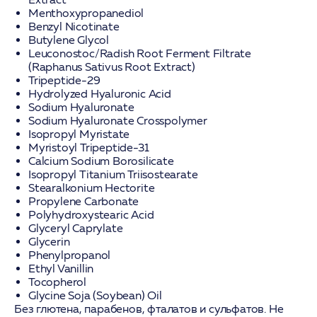
Menthoxypropanediol
Benzyl Nicotinate
Butylene Glycol
Leuconostoc/Radish Root Ferment Filtrate
(Raphanus Sativus Root Extract)
Tripeptide-29
Hydrolyzed Hyaluronic Acid
Sodium Hyaluronate
Sodium Hyaluronate Crosspolymer
Isopropyl Myristate
Myristoyl Tripeptide-31
Calcium Sodium Borosilicate
Isopropyl Titanium Triisostearate
Stearalkonium Hectorite
Propylene Carbonate
Polyhydroxystearic Acid
Glyceryl Caprylate
Glycerin
Phenylpropanol
Ethyl Vanillin
Tocopherol
Glycine Soja (Soybean) Oil
Без глютена, парабенов, фталатов и сульфатов. Не