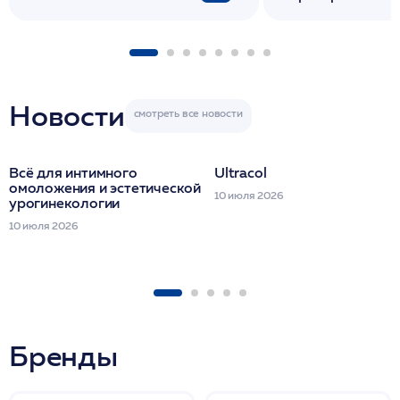
флакона/ LINE
1 фл/ COLLOST о
FACETEM 1 шпр
ULTRACOL 1 фл
Miraline в день
семинара
Новости
Всё для интимного
Ultracol
омоложения и эстетической
10 июля 2026
урогинекологии
10 июля 2026
Бренды