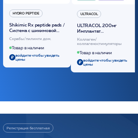
HYDRO PEPTIDE
ULTRACOL
Shikimic Rx peptide pads /
ULTRACOL 200мг
Cистема с шикимовой
Имплантат
кислотой обновляющая
внутридермальный,
Скрабы/пилинги дом.
Коллаген/
(30шт) /HP
стерильный на основе
коллагеностимуляторы
полидиоксанона
Товар в наличии
/ULTRACOL
Товар в наличии
войдите чтобы увидеть
цены
войдите чтобы увидеть
цены
Регистрация бесплатная