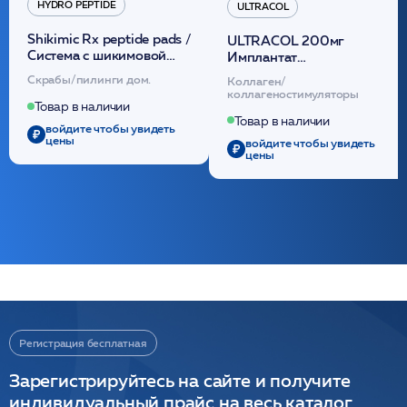
HYDRO PEPTIDE
ULTRACOL
Shikimic Rx peptide pads /
ULTRACOL 200мг
Cистема с шикимовой
Имплантат
кислотой обновляющая
внутридермальный,
Скрабы/пилинги дом.
Коллаген/
(30шт) /HP
стерильный на основе
коллагеностимуляторы
полидиоксанона
Товар в наличии
/ULTRACOL
Товар в наличии
войдите чтобы увидеть
цены
войдите чтобы увидеть
цены
Регистрация бесплатная
Зарегистрируйтесь на сайте и получите
индивидуальный прайс на весь каталог