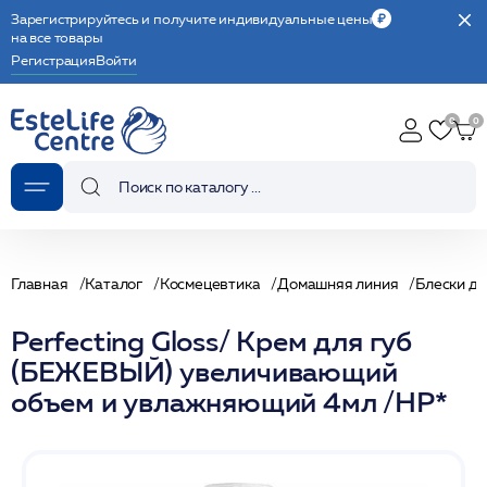
Зарегистрируйтесь и получите индивидуальные цены
на все товары
Регистрация
Войти
Главная
Каталог
Космецевтика
Домашняя линия
Блески дл
Perfecting Gloss/ Крем для губ
(БЕЖЕВЫЙ) увеличивающий
объем и увлажняющий 4мл /HP*