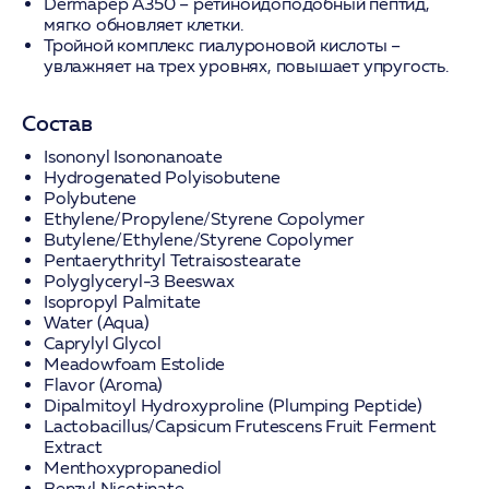
Dermapep A350
– ретиноидоподобный пептид,
мягко обновляет клетки.
Тройной комплекс гиалуроновой кислоты
–
увлажняет на трех уровнях, повышает упругость.
Состав
Isononyl Isononanoate
Hydrogenated Polyisobutene
Polybutene
Ethylene/Propylene/Styrene Copolymer
Butylene/Ethylene/Styrene Copolymer
Pentaerythrityl Tetraisostearate
Polyglyceryl-3 Beeswax
Isopropyl Palmitate
Water (Aqua)
Caprylyl Glycol
Meadowfoam Estolide
Flavor (Aroma)
Dipalmitoyl Hydroxyproline (Plumping Peptide)
Lactobacillus/Capsicum Frutescens Fruit Ferment
Extract
Menthoxypropanediol
Benzyl Nicotinate