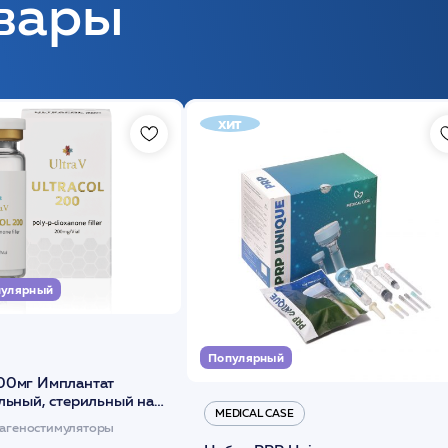
вары
хит
улярный
Популярный
00мг Имплантат
льный, стерильный на
MEDICAL CASE
диоксанона /ULTRACOL
агеностимуляторы