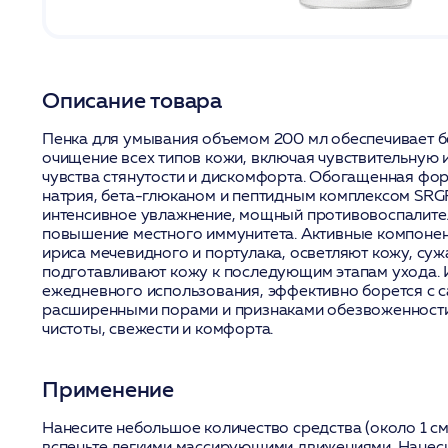
Описание товара
Пенка для умывания объемом 200 мл обеспечивает б
очищение всех типов кожи, включая чувствительную 
чувства стянутости и дискомфорта. Обогащенная фо
натрия, бета-глюканом и пептидным комплексом SRG
интенсивное увлажнение, мощный противовоспалите
повышение местного иммунитета. Активные компонент
ириса мечевидного и портулака, осветляют кожу, су
подготавливают кожу к последующим этапам ухода. 
ежедневного использования, эффективно борется с с
расширенными порами и признаками обезвоженност
чистоты, свежести и комфорта.
Применение
Нанесите небольшое количество средства (около 1 см
вспеньте легкими массирующими движениями. Нанеси