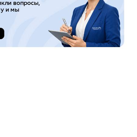
икли вопросы,
у и мы