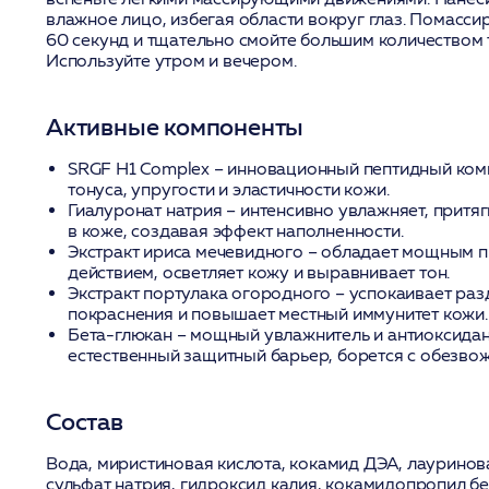
влажное лицо, избегая области вокруг глаз. Помасси
60 секунд и тщательно смойте большим количеством 
Используйте утром и вечером.
Активные компоненты
SRGF H1 Complex
– инновационный пептидный ком
тонуса, упругости и эластичности кожи.
Гиалуронат натрия
– интенсивно увлажняет, притяг
в коже, создавая эффект наполненности.
Экстракт ириса мечевидного
– обладает мощным п
действием, осветляет кожу и выравнивает тон.
Экстракт портулака огородного
– успокаивает раз
покраснения и повышает местный иммунитет кожи.
Бета-глюкан
– мощный увлажнитель и антиоксидан
естественный защитный барьер, борется с обезво
Состав
Вода, миристиновая кислота, кокамид ДЭА, лауринова
сульфат натрия, гидроксид калия, кокамидопропил б