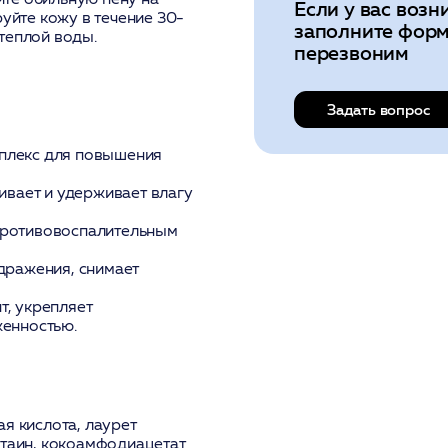
Если у вас возн
руйте кожу в течение 30-
заполните форм
теплой воды.
перезвоним
Задать вопрос
плекс для повышения
ивает и удерживает влагу
ротивовоспалительным
дражения, снимает
т, укрепляет
женностью.
я кислота, лаурет
етаин, кокоамфодиацетат