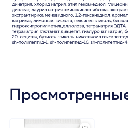
динатрия, хлорид натрия, этил гексанедиол, глицери
диолеат, лаурил натрия аминокислот яблока, экстрак
экстракт ириса мечевидного, 1,2-гексанедиол, арома
каприлат, лимонная кислота, гексилен гликоль, бензоа
гидроксипропилметилцеллюлоза, тетранатрия ЭДТА, 
тетранатрия глютамат диацетат, гиалуронат натрия, 
20, лецитин, бутилен гликоль, никотиноил гексапепти
sh-полипептид-1, sh-полипептид-16, sh-полипептид-4
Просмотренные