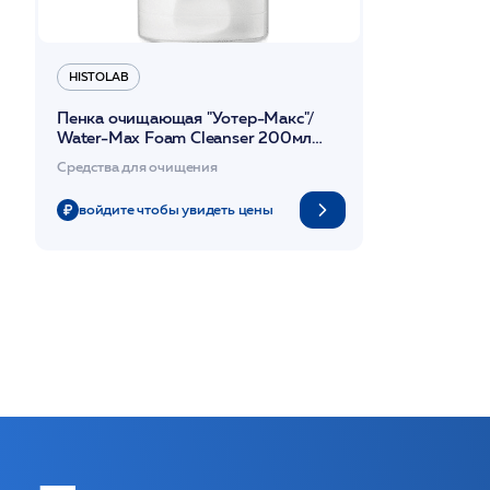
HISTOLAB
Пенка очищающая "Уотер-Макс"/
Water-Max Foam Cleanser 200мл
/HISTOLAB*
Средства для очищения
войдите чтобы увидеть цены