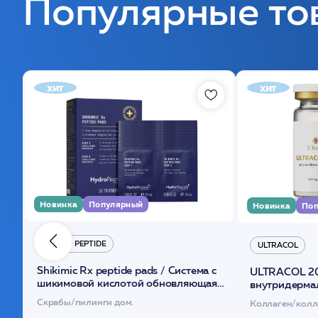
Популярные то
хит
хит
Новинка
Популярный
Новинка
Поп
HYDRO PEPTIDE
ULTRACOL
Shikimic Rx peptide pads / Cистема с
ULTRACOL 2
шикимовой кислотой обновляющая
внутридерма
(30шт) /HP
основе поли
Скрабы/пилинги дом.
Коллаген/колл