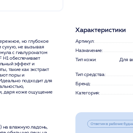
Характеристики
ережное, но глубокое
Артикул:
и сухую, не вызывая
Назначение:
рмула с гиалуронатом
F H1 обеспечивает
Тип кожи:
Для в
льный эффект и
ы, такие как экстракт
Тип средства:
жают поры и
Идеально подходит для
Бренд:
альностью,
и, даря коже ощущение
Категория:
Ответим в рабочие будн
) на влажную ладонь,
те обильную пену на