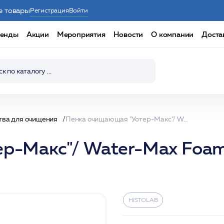
е товары
Регистрация
Войти
енды
Акции
Мероприятия
Новости
О компании
Доста
тва для очищения
Пенка очищающая "Уотер-Макс"/ Water-Max Foam Cleanser 200мл /HISTOLAB*
р-Макс"/ Water-Max Foam
HISTOLAB