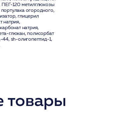
н, ПЕГ-120 метилглюкозы
т портулака огородного,
тизатор, глицерил
т натрия,
карбонат натрия,
бета-глюкан, полисорбат
д-44, sh-олигопептид-1,
.
 товары