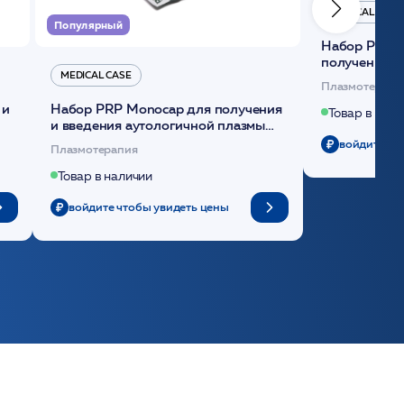
MEDICAL CASE
Популярный
Набор Plasmoactive Стандарт для
получения и
MEDICAL CASE
плазмы (саше
Плазмотерапи
 и
Набор PRP Monocap для получения
Товар в нали
и введения аутологичной плазмы
(саше 1шт)/Medical Case
войдите чт
Плазмотерапия
Товар в наличии
войдите чтобы увидеть цены