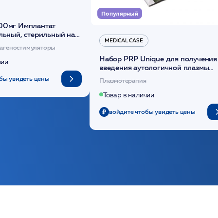
Популярный
00мг Имплантат
льный, стерильный на
MEDICAL CASE
диоксанона /ULTRACOL
агеностимуляторы
Набор PRP Unique для получения
чии
введения аутологичной плазмы
(саше 1шт)/Medical Case
бы увидеть цены
Плазмотерапия
Товар в наличии
войдите чтобы увидеть цены