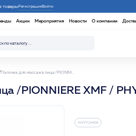
е товары
Регистрация
Войти
енды
Акции
Мероприятия
Новости
О компании
Доста
Палочка для массажа лица /PIONNIERE XMF / PHYTOMER*
лица /PIONNIERE XMF / P
PHYTOMER