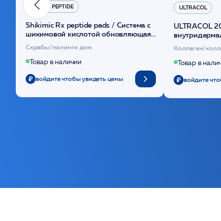
HYDRO PEPTIDE
ULTRACOL
Shikimic Rx peptide pads / Cистема с
ULTRACOL 2
шикимовой кислотой обновляющая
внутридерма
(30шт) /HP
основе поли
Скрабы/пилинги дом.
Коллаген/колл
Товар в наличии
Товар в нали
войдите чтобы увидеть цены
войдите что