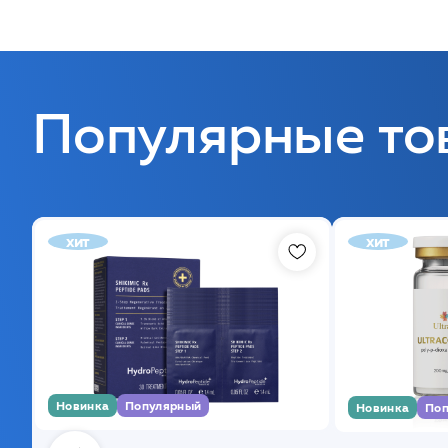
Популярные то
хит
хит
Новинка
Популярный
Новинка
Поп