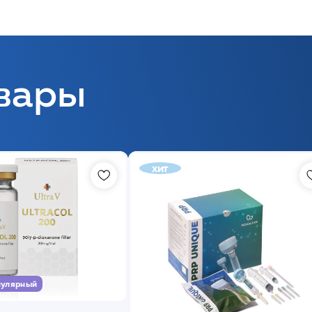
вары
хит
улярный