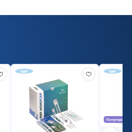
хит
хит
Популярный