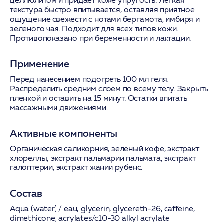
целлюлитом и придает коже упругость. Легкая
текстура быстро впитывается, оставляя приятное
ощущение свежести с нотами бергамота, имбиря и
зеленого чая. Подходит для всех типов кожи.
Противопоказано при беременности и лактации.
Применение
Перед нанесением подогреть 100 мл геля.
Распределить средним слоем по всему телу. Закрыть
пленкой и оставить на 15 минут. Остатки впитать
массажными движениями.
Активные компоненты
Органическая саликорния, зеленый кофе, экстракт
хлореллы, экстракт пальмарии пальмата, экстракт
галоптерии, экстракт жании рубенс.
Состав
Aqua (water) / eau, glycerin, glycereth-26, caffeine,
dimethicone, acrylates/c10-30 alkyl acrylate