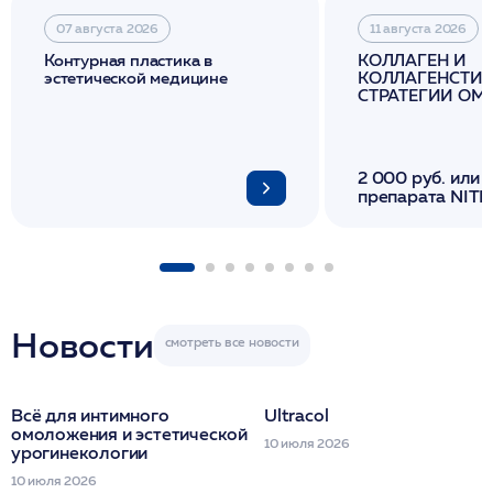
07 августа 2026
11 августа 2026
Контурная пластика в
КОЛЛАГЕН И
эстетической медицине
КОЛЛАГЕНСТИМ
СТРАТЕГИИ О
И ЛИФТИНГА К
2 000 руб. или 
препарата NITH
флакона/ LINE
1 фл/ COLLOST о
FACETEM 1 шпр
ULTRACOL 1 фл
Miraline в день
семинара
Новости
Всё для интимного
Ultracol
омоложения и эстетической
10 июля 2026
урогинекологии
10 июля 2026