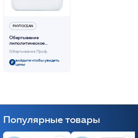
PHYTOCEAN
Обертывание
липолитическое
дренажное гелевое
Обертывания Проф.
несмываемое 2л
/PHYTOCEAN*
войдите чтобы увидеть
цены
Популярные товары