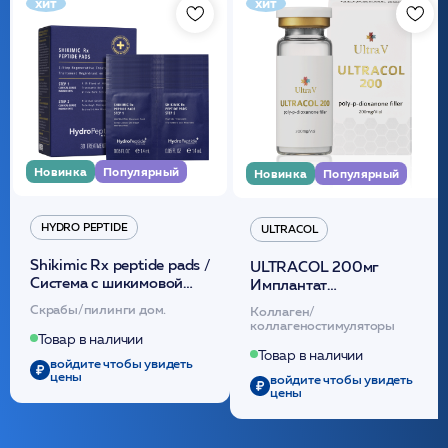
хит
хит
Новинка
Популярный
Новинка
Популярный
HYDRO PEPTIDE
ULTRACOL
Shikimic Rx peptide pads /
ULTRACOL 200мг
Cистема с шикимовой
Имплантат
кислотой обновляющая
внутридермальный,
Скрабы/пилинги дом.
Коллаген/
(30шт) /HP
стерильный на основе
коллагеностимуляторы
полидиоксанона
Товар в наличии
/ULTRACOL
Товар в наличии
войдите чтобы увидеть
цены
войдите чтобы увидеть
цены