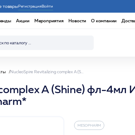
е товары
Регистрация
Войти
енды
Акции
Мероприятия
Новости
О компании
Доста
аты
NucleoSpire Revitalizing complex A (Shine) фл-4мл Имплантат с ГК коктейль от пигментации /Mesopharm*
g complex A (Shine) фл-4мл
harm*
MESOPHARM