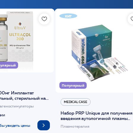
хит
улярный
Популярный
00мг Имплантат
льный, стерильный на
MEDICAL CASE
диоксанона /ULTRACOL
агеностимуляторы
Набор PRP Unique для получения
чии
введения аутологичной плазмы
(саше 1шт)/Medical Case
бы увидеть цены
Плазмотерапия