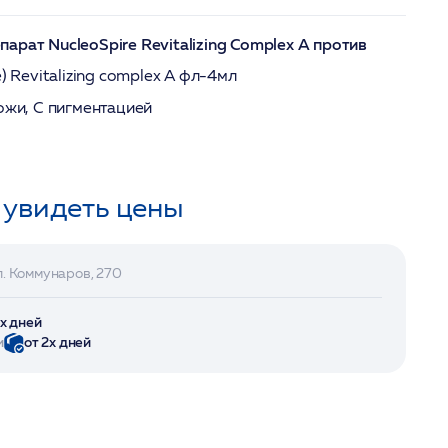
арат NucleoSpire Revitalizing Complex A против
e) Revitalizing complex A фл-4мл
ожи, С пигментацией
 увидеть цены
л. Коммунаров, 270
2х дней
и
от 2х дней