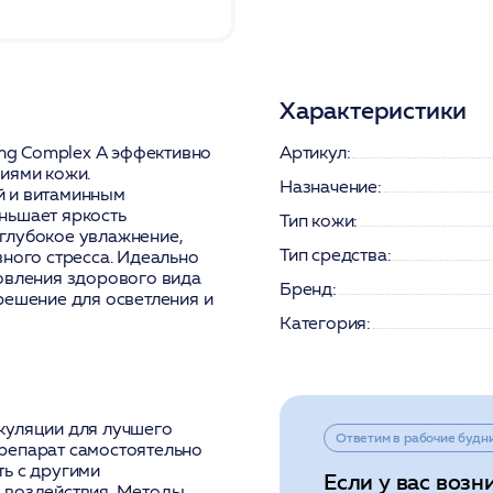
Характеристики
ing Complex A эффективно
Артикул:
иями кожи.
Назначение:
й и витаминным
ньшает яркость
Тип кожи:
глубокое увлажнение,
Тип средства:
вного стресса. Идеально
новления здорового вида
Бренд:
решение для осветления и
Категория:
куляции для лучшего
Ответим в рабочие будн
репарат самостоятельно
ь с другими
Если у вас возн
 воздействия. Методы