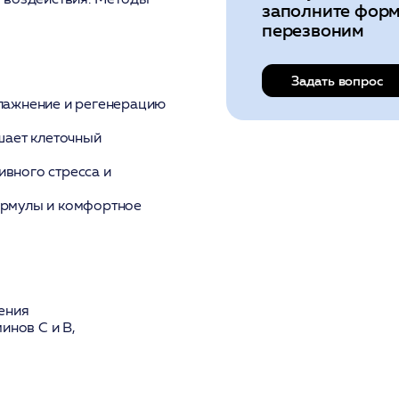
заполните форм
перезвоним
Задать вопрос
влажнение и регенерацию
шает клеточный
ивного стресса и
ормулы и комфортное
ения
инов С и В,