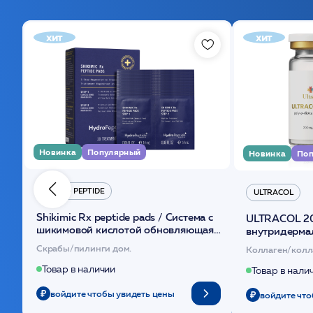
хит
хит
Новинка
Популярный
Новинка
Поп
HYDRO PEPTIDE
ULTRACOL
Shikimic Rx peptide pads / Cистема с
ULTRACOL 2
шикимовой кислотой обновляющая
внутридерма
(30шт) /HP
основе поли
Скрабы/пилинги дом.
Коллаген/колл
Товар в наличии
Товар в нали
войдите чтобы увидеть цены
войдите что