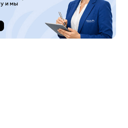
у и мы