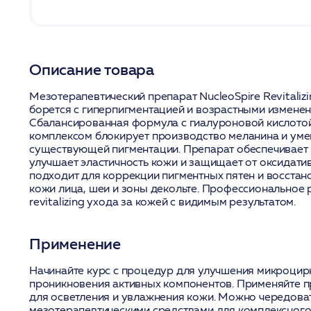
Описание товара
Мезотерапевтический препарат NucleoSpire Revitaliz
борется с гиперпигментацией и возрастными изменен
Сбалансированная формула с гиалуроновой кислото
комплексом блокирует производство меланина и уме
существующей пигментации. Препарат обеспечивает 
улучшает эластичность кожи и защищает от оксидати
подходит для коррекции пигментных пятен и восста
кожи лица, шеи и зоны декольте. Профессиональное 
revitalizing ухода за кожей с видимым результатом.
Применение
Начинайте курс с процедур для улучшения микроцир
проникновения активных компонентов. Применяйте п
для осветления и увлажнения кожи. Можно чередоват
мезотерапевтическими средствами для комплексного