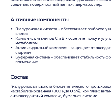
введения: поверхностный наппаж, дермароллер.
Активные компоненты
Гиалуроновая кислота
- обеспечивает глубокое у
клеток
Комплекс витаминов С и В
- осветляет кожу и улуч
метаболизм
Антиоксидантный комплекс
- защищает от оксидат
старения
Буферная система
- обеспечивает стабильность ф
применение
Состав
Гиалуроновая кислота биосинтетического происхожд
нестабилизированная (800 кДа 0,5%), комплекс витам
антиоксидантный комплекс, буферная система.