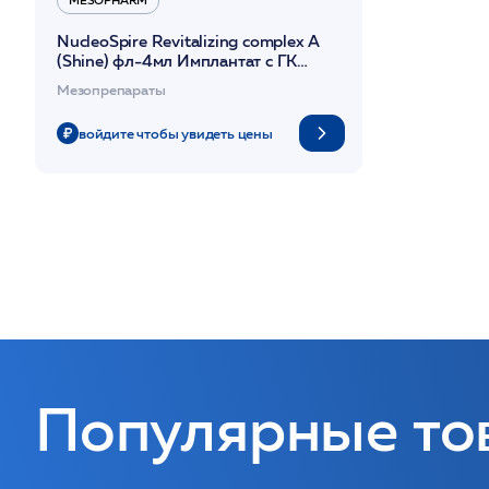
MESOPHARM
NucleoSpire Revitalizing complex A
(Shine) фл-4мл Имплантат с ГК
коктейль от пигментации
Мезопрепараты
/Mesopharm*
войдите чтобы увидеть цены
Популярные то