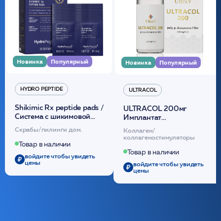
Новинка
Популярный
Новинка
Популярный
HYDRO PEPTIDE
ULTRACOL
Shikimic Rx peptide pads /
ULTRACOL 200мг
Cистема с шикимовой
Имплантат
кислотой обновляющая
внутридермальный,
Скрабы/пилинги дом.
Коллаген/
(30шт) /HP
стерильный на основе
коллагеностимуляторы
полидиоксанона
Товар в наличии
/ULTRACOL
Товар в наличии
войдите чтобы увидеть
цены
войдите чтобы увидеть
цены