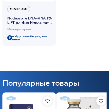
MESOPHARM
Nucleospire DNA-RNA 1%
LIFT фл-4мл Имплантат с
ГК омолаживающий
Мезопрепараты
коктейль /Mesopharm*
войдите чтобы увидеть
цены
Популярные товары
хит
хит