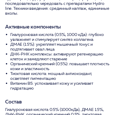
последовательно чередовать с препаратами Hydro
line. Техники введения: срединный наппаж, единичные
вколы.
Активные компоненты
Гиалуроновая кислота (0.5%, 1000 кДа):
глубоко
увлажняет и стимулирует синтез коллагена
ДМАЕ (1.5%):
укрепляет мышечный тонус и
подтягивает овал лица
ДНК-РНК комплексы:
активируют регенерацию
клеток и замедляют старение
Органический кремний (0.5%):
повышает плотность
кожи и эластичность
Тиоктовая кислота:
мощный антиоксидант,
осветляет пигментацию
Витамин В5:
успокаивает кожу и усиливает
гидратацию
Состав
Гиалуроновая кислота 0.5% (1000кДа), ДМАЕ 1.5%,
ДНК-РНК, органический кремний 0.5%, тиоктовая