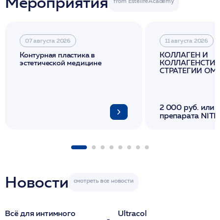
Мероприятия
07 августа 2026
11 августа 2026
Контурная пластика в
КОЛЛАГЕН И
эстетической медицине
КОЛЛАГЕНСТИМ
СТРАТЕГИИ О
И ЛИФТИНГА К
2 000 руб. или 
препарата NITH
флакона/ LINE
1 фл/ COLLOST о
FACETEM 1 шпр
ULTRACOL 1 фл
Miraline в день
семинара
Новости
Всё для интимного
Ultracol