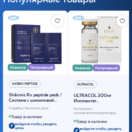
хит
хит
Новинка
Популярный
Новинка
Популярный
HYDRO PEPTIDE
ULTRACOL
Shikimic Rx peptide pads /
ULTRACOL 200мг
Cистема с шикимовой
Имплантат
кислотой обновляющая
внутридермальный,
Скрабы/пилинги дом.
Коллаген/
(30шт) /HP
стерильный на основе
коллагеностимуляторы
полидиоксанона
Товар в наличии
/ULTRACOL
Товар в наличии
войдите чтобы увидеть
цены
войдите чтобы увидеть