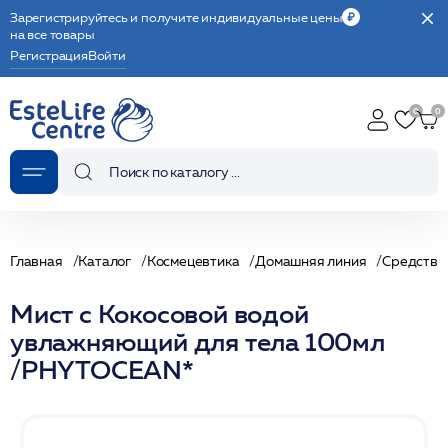
Зарегистрируйтесь и получите индивидуальные цены
на все товары
Регистрация
Войти
Главная
Каталог
Космецевтика
Домашняя линия
Средства 
Мист с Кокосовой водой
увлажняющий для тела 100мл
/PHYTOCEAN*