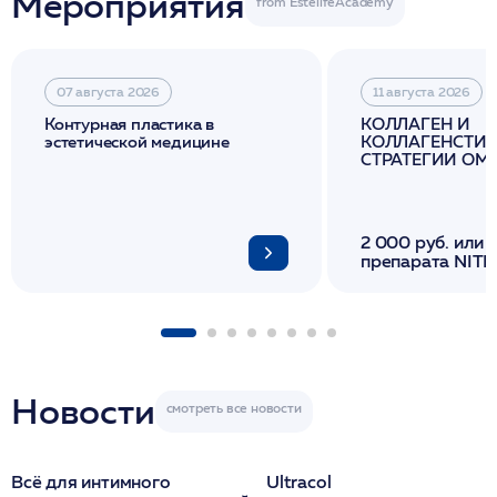
Мероприятия
07 августа 2026
11 августа 2026
Контурная пластика в
КОЛЛАГЕН И
эстетической медицине
КОЛЛАГЕНСТИМ
СТРАТЕГИИ О
И ЛИФТИНГА К
2 000 руб. или 
препарата NITH
флакона/ LINE
1 фл/ COLLOST о
FACETEM 1 шпр
ULTRACOL 1 фл
Miraline в день
семинара
Новости
Всё для интимного
Ultracol