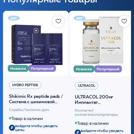
хит
хит
Новинка
Популярный
Новинка
Популярный
HYDRO PEPTIDE
ULTRACOL
Shikimic Rx peptide pads /
ULTRACOL 200мг
Cистема с шикимовой
Имплантат
кислотой обновляющая
внутридермальный,
Скрабы/пилинги дом.
Коллаген/
(30шт) /HP
стерильный на основе
коллагеностимуляторы
полидиоксанона
Товар в наличии
/ULTRACOL
Товар в наличии
войдите чтобы увидеть
цены
войдите чтобы увидеть