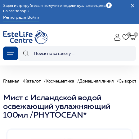
Зарегистрируйтесь и получите индивидуальные цены
на все товары
Регистрация
Войти
Главная
Каталог
Космецевтика
Домашняя линия
Сыворотк
Мист с Исландской водой
освежающий увлажняющий
100мл /PHYTOCEAN*