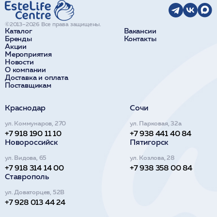
©2013–2026 Все права защищены.
Каталог
Вакансии
Бренды
Контакты
Акции
Мероприятия
Новости
О компании
Доставка и оплата
Поставщикам
Краснодар
Сочи
ул. Коммунаров, 270
ул. Парковая, 32а
+7 918 190 11 10
+7 938 441 40 84
Новороссийск
Пятигорск
ул. Видова, 65
ул. Козлова, 28
+7 918 314 14 00
+7 938 358 00 84
Ставрополь
ул. Доваторцев, 52В
+7 928 013 44 24