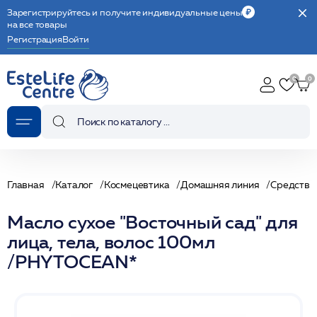
Зарегистрируйтесь и получите индивидуальные цены
на все товары
Регистрация
Войти
Главная
Каталог
Космецевтика
Домашняя линия
Средства 
Масло сухое "Восточный сад" для
лица, тела, волос 100мл
/PHYTOCEAN*