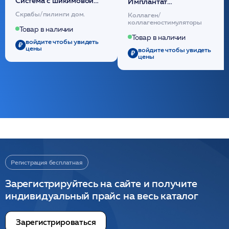
Cистема с шикимовой
Имплантат
кислотой обновляющая
внутридермальный,
Скрабы/пилинги дом.
Коллаген/
(30шт) /HP
стерильный на основе
коллагеностимуляторы
полидиоксанона
Товар в наличии
/ULTRACOL
Товар в наличии
войдите чтобы увидеть
цены
войдите чтобы увидеть
цены
Регистрация бесплатная
Зарегистрируйтесь на сайте и получите
индивидуальный прайс на весь каталог
Зарегистрироваться