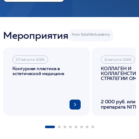
Мероприятия
07 августа 2026
11 августа 2026
Контурная пластика в
КОЛЛАГЕН И
эстетической медицине
КОЛЛАГЕНСТИМ
СТРАТЕГИИ О
И ЛИФТИНГА К
2 000 руб. или 
препарата NITH
флакона/ LINE
1 фл/ COLLOST о
FACETEM 1 шпр
ULTRACOL 1 фл
Miraline в день
семинара