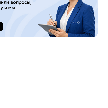
икли вопросы,
у и мы