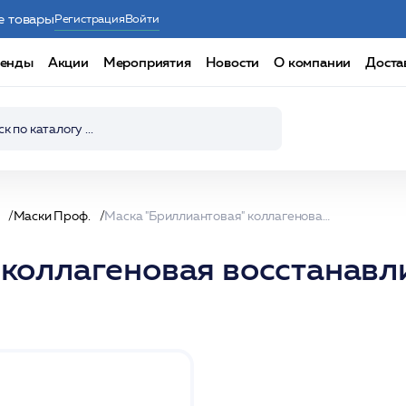
е товары
Регистрация
Войти
енды
Акции
Мероприятия
Новости
О компании
Доста
Маски Проф.
Маска "Бриллиантовая" коллагеновая восстанавливающая 200мл /Magiray*
 коллагеновая восстанав