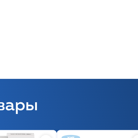
вары
хит