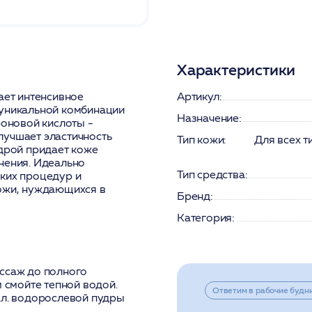
Характеристики
ает интенсивное
Артикул:
 уникальной комбинации
Назначение:
роновой кислоты -
лучшает эластичность
Тип кожи:
Для всех т
удрой придает коже
нения. Идеально
Тип средства:
ских процедур и
кожи, нуждающихся в
Бренд:
Категория:
ассаж до полного
м смойте тепной водой.
Ответим в рабочие будн
.л. водорослевой пудры