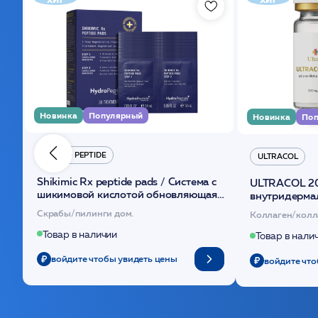
Новинка
Популярный
Новинка
Поп
HYDRO PEPTIDE
ULTRACOL
Shikimic Rx peptide pads / Cистема с
ULTRACOL 2
шикимовой кислотой обновляющая
внутридерма
(30шт) /HP
основе поли
Скрабы/пилинги дом.
Коллаген/колл
Товар в наличии
Товар в нали
войдите чтобы увидеть цены
войдите что