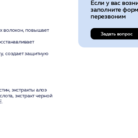
Если у вас возн
заполните форм
перезвоним
ых волокон, повышает
Задать вопрос
осстанавливает
у, создает защитную
стин, экстракты алоэ
лота, экстракт черной
Е.