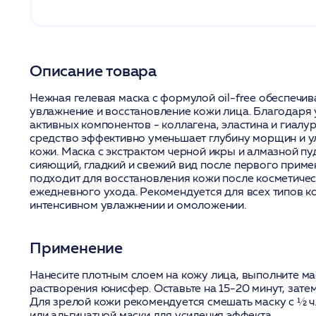
Описание товара
Нежная гелевая маска с формулой oil-free обеспечив
увлажнение и восстановление кожи лица. Благодаря
активных компонентов - коллагена, эластина и гиалу
средство эффективно уменьшает глубину морщин и у
кожи. Маска с экстрактом черной икры и алмазной п
сияющий, гладкий и свежий вид после первого приме
подходит для восстановления кожи после косметиче
ежедневного ухода. Рекомендуется для всех типов 
интенсивном увлажнении и омоложении.
Применение
Нанесите плотным слоем на кожу лица, выполните м
растворения юнисфер. Оставьте на 15-20 минут, зате
Для зрелой кожи рекомендуется смешать маску с ½ ч
или альгинатной маски для усиления эффекта.