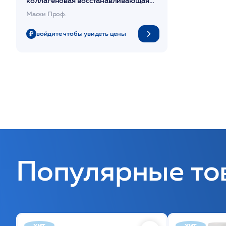
коллагеновая восстанавливающая
200мл /Magiray*
Маски Проф.
войдите чтобы увидеть цены
Популярные то
хит
хит