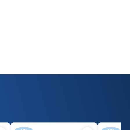
хит
хит