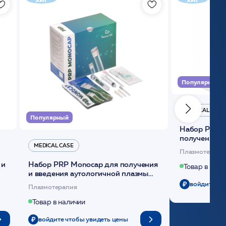
Популярный
MEDICAL CASE
Популярный
Набор Plasmoactive Стандарт для
получения и
MEDICAL CASE
плазмы (саше
Плазмотерапи
 и
Набор PRP Monocap для получения
Товар в нали
и введения аутологичной плазмы
(саше 1шт)/Medical Case
войдите чт
Плазмотерапия
Товар в наличии
войдите чтобы увидеть цены