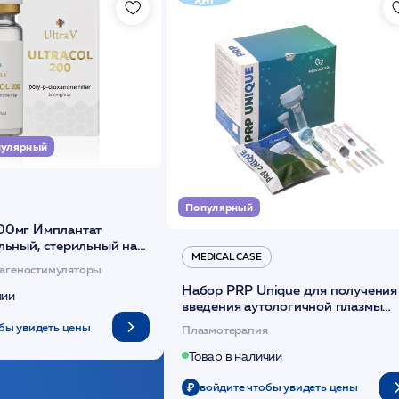
улярный
Популярный
00мг Имплантат
льный, стерильный на
MEDICAL CASE
диоксанона /ULTRACOL
агеностимуляторы
Набор PRP Unique для получения
чии
введения аутологичной плазмы
(саше 1шт)/Medical Case
бы увидеть цены
Плазмотерапия
Товар в наличии
войдите чтобы увидеть цены