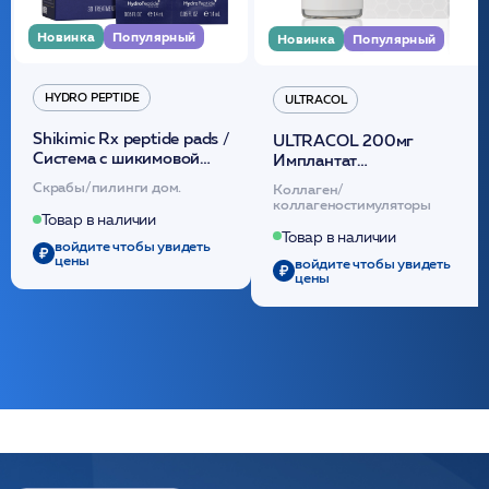
Новинка
Популярный
Новинка
Популярный
HYDRO PEPTIDE
ULTRACOL
Shikimic Rx peptide pads /
ULTRACOL 200мг
Cистема с шикимовой
Имплантат
кислотой обновляющая
внутридермальный,
Скрабы/пилинги дом.
Коллаген/
(30шт) /HP
стерильный на основе
коллагеностимуляторы
полидиоксанона
Товар в наличии
/ULTRACOL
Товар в наличии
войдите чтобы увидеть
цены
войдите чтобы увидеть
цены