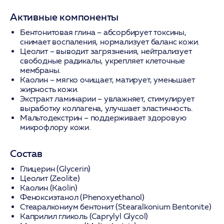
Активные компоненты
Бентонитовая глина
– абсорбирует токсины,
снимает воспаления, нормализует баланс кожи.
Цеолит
– выводит загрязнения, нейтрализует
свободные радикалы, укрепляет клеточные
мембраны.
Каолин
– мягко очищает, матирует, уменьшает
жирность кожи.
Экстракт ламинарии
– увлажняет, стимулирует
выработку коллагена, улучшает эластичность.
Мальтодекстрин
– поддерживает здоровую
микрофлору кожи.
Состав
Глицерин (Glycerin)
Цеолит (Zeolite)
Каолин (Kaolin)
Феноксиэтанол (Phenoxyethanol)
Стеаралкониум бентонит (Stearalkonium Bentonite)
Каприлил гликоль (Caprylyl Glycol)