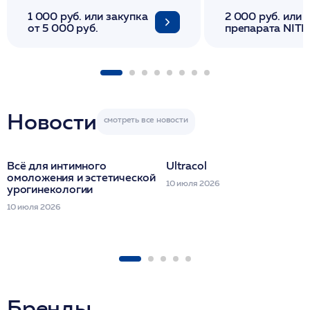
1 000 руб. или закупка
2 000 руб. или 
от 5 000 руб.
препарата NITH
флакона/ LINE
1 фл/ COLLOST о
FACETEM 1 шпр
ULTRACOL 1 фл
Miraline в день
семинара
Новости
Всё для интимного
Ultracol
омоложения и эстетической
10 июля 2026
урогинекологии
10 июля 2026
Бренды