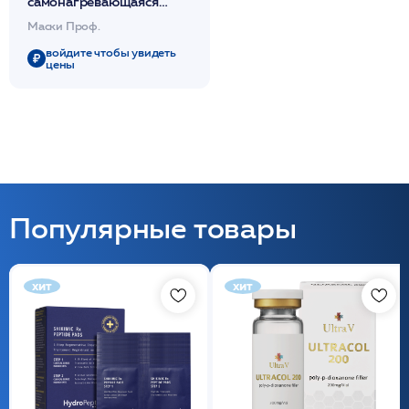
самонагревающаяся
очищающая поры 250мл
Маски Проф.
/ PHYTOMER*
войдите чтобы увидеть
цены
Популярные товары
хит
хит