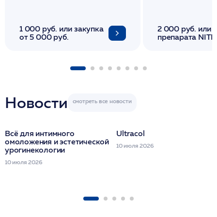
И ЛИФТИНГА К
1 000 руб. или закупка
2 000 руб. или 
от 5 000 руб.
препарата NITH
флакона/ LINE
1 фл/ COLLOST о
FACETEM 1 шпр
ULTRACOL 1 фл
Miraline в день
семинара
Новости
Всё для интимного
Ultracol
омоложения и эстетической
10 июля 2026
урогинекологии
10 июля 2026