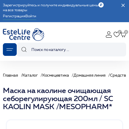
Зарегистрируйтесь и получите индивидуальные цены
на все товары
Регистрация
Войти
Главная
Каталог
Космецевтика
Домашняя линия
Средства
Маска на каолине очищающая
себорегулирующая 200мл / SC
KAOLIN MASK /MESOPHARM*