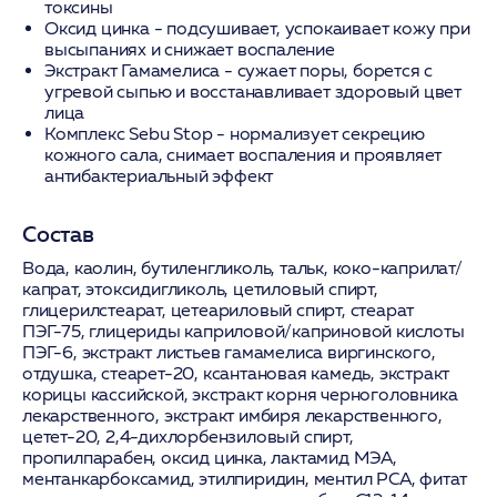
токсины
Оксид цинка
- подсушивает, успокаивает кожу при
высыпаниях и снижает воспаление
Экстракт Гамамелиса
- сужает поры, борется с
угревой сыпью и восстанавливает здоровый цвет
лица
Комплекс Sebu Stop
- нормализует секрецию
кожного сала, снимает воспаления и проявляет
антибактериальный эффект
Состав
Вода, каолин, бутиленгликоль, тальк, коко-каприлат/
капрат, этоксидигликоль, цетиловый спирт,
глицерилстеарат, цетеариловый спирт, стеарат
ПЭГ-75, глицериды каприловой/каприновой кислоты
ПЭГ-6, экстракт листьев гамамелиса виргинского,
отдушка, стеарет-20, ксантановая камедь, экстракт
корицы кассийской, экстракт корня черноголовника
лекарственного, экстракт имбиря лекарственного,
цетет-20, 2,4-дихлорбензиловый спирт,
пропилпарабен, оксид цинка, лактамид МЭА,
ментанкарбоксамид, этилпиридин, ментил PCA, фитат