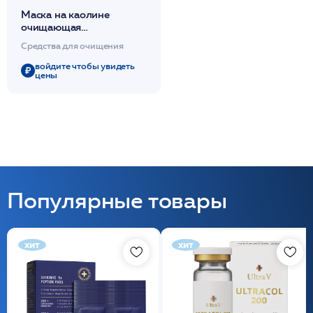
Маска на каолине
очищающая
себорегулирующая
Средства для очищения
200мл / SC KAOLIN
MASK /MESOPHARM*
войдите чтобы увидеть
цены
Популярные товары
хит
хит