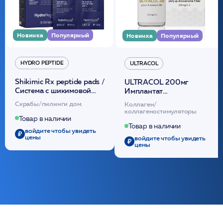
Новинка
Популярный
Новинка
Популярный
HYDRO PEPTIDE
ULTRACOL
Shikimic Rx peptide pads /
ULTRACOL 200мг
Cистема с шикимовой
Имплантат
кислотой обновляющая
внутридермальный,
Скрабы/пилинги дом.
Коллаген/
(30шт) /HP
стерильный на основе
коллагеностимуляторы
полидиоксанона
Товар в наличии
/ULTRACOL
Товар в наличии
войдите чтобы увидеть
цены
войдите чтобы увидеть
цены