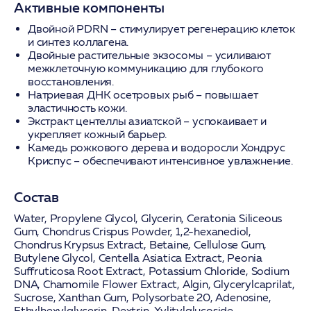
Активные компоненты
Двойной PDRN
– стимулирует регенерацию клеток
и синтез коллагена.
Двойные растительные экзосомы
– усиливают
межклеточную коммуникацию для глубокого
восстановления.
Натриевая ДНК осетровых рыб
– повышает
эластичность кожи.
Экстракт центеллы азиатской
– успокаивает и
укрепляет кожный барьер.
Камедь рожкового дерева и водоросли Хондрус
Криспус
– обеспечивают интенсивное увлажнение.
Состав
Water, Propylene Glycol, Glycerin, Ceratonia Siliceous
Gum, Chondrus Crispus Powder, 1,2-hexanediol,
Chondrus Krypsus Extract, Betaine, Cellulose Gum,
Butylene Glycol, Centella Asiatica Extract, Peonia
Suffruticosa Root Extract, Potassium Chloride, Sodium
DNA, Chamomile Flower Extract, Algin, Glycerylcaprilat,
Sucrose, Xanthan Gum, Polysorbate 20, Adenosine,
Ethylhexylglycerin, Dextrin, Xylitylglucoside,