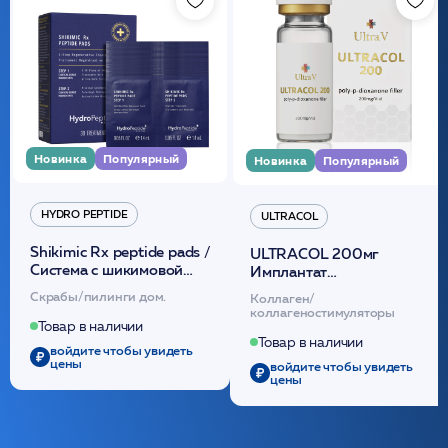
Новинка
Популярный
Новинка
Популярный
HYDRO PEPTIDE
ULTRACOL
Shikimic Rx peptide pads /
ULTRACOL 200мг
Cистема с шикимовой
Имплантат
кислотой обновляющая
внутридермальный,
Скрабы/пилинги дом.
Коллаген/
(30шт) /HP
стерильный на основе
коллагеностимуляторы
полидиоксанона
Товар в наличии
/ULTRACOL
Товар в наличии
войдите чтобы увидеть
цены
войдите чтобы увидеть
цены