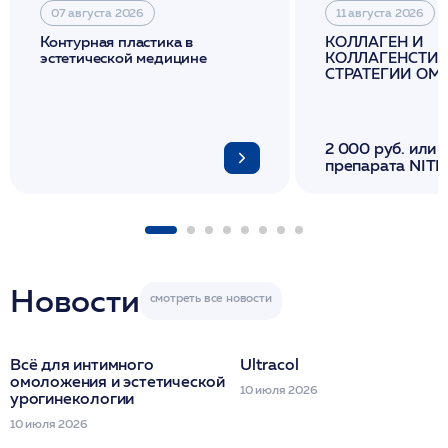
07 августа 2026
11 августа 2026
Контурная пластика в
КОЛЛАГЕН И
эстетической медицине
КОЛЛАГЕНСТИМ
СТРАТЕГИИ О
И ЛИФТИНГА К
2 000 руб. или 
препарата NITH
флакона/ LINE
1 фл/ COLLOST о
FACETEM 1 шпр
ULTRACOL 1 фл
Miraline в день
семинара
Новости
Всё для интимного
Ultracol
омоложения и эстетической
10 июля 2026
урогинекологии
10 июля 2026