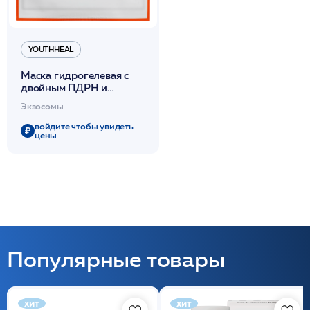
YOUTHHEAL
Маска гидрогелевая с
двойным ПДРН и
двойными экзосомами
Экзосомы
30гр "Skinbooster
Exoprime
войдите чтобы увидеть
цены
Mask"/YOUTHEAL*
Популярные товары
хит
хит