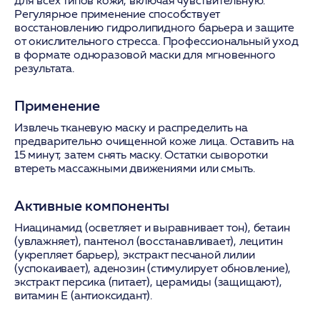
для всех типов кожи, включая чувствительную.
Регулярное применение способствует
восстановлению гидролипидного барьера и защите
от окислительного стресса. Профессиональный уход
в формате одноразовой маски для мгновенного
результата.
Применение
Извлечь тканевую маску и распределить на
предварительно очищенной коже лица. Оставить на
15 минут, затем снять маску. Остатки сыворотки
втереть массажными движениями или смыть.
Активные компоненты
Ниацинамид (осветляет и выравнивает тон), бетаин
(увлажняет), пантенол (восстанавливает), лецитин
(укрепляет барьер), экстракт песчаной лилии
(успокаивает), аденозин (стимулирует обновление),
экстракт персика (питает), церамиды (защищают),
витамин Е (антиоксидант).