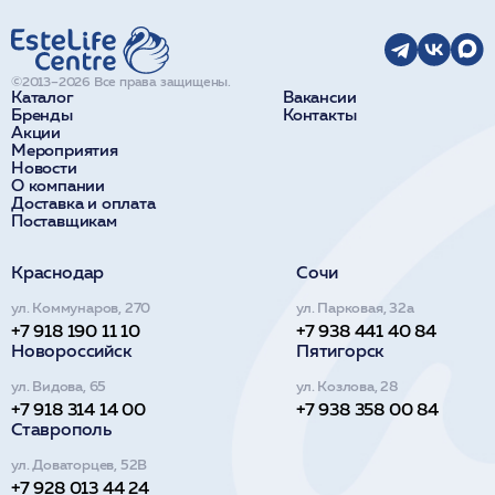
©2013–2026 Все права защищены.
Каталог
Вакансии
Бренды
Контакты
Акции
Мероприятия
Новости
О компании
Доставка и оплата
Поставщикам
Краснодар
Сочи
ул. Коммунаров, 270
ул. Парковая, 32а
+7 918 190 11 10
+7 938 441 40 84
Новороссийск
Пятигорск
ул. Видова, 65
ул. Козлова, 28
+7 918 314 14 00
+7 938 358 00 84
Ставрополь
ул. Доваторцев, 52В
+7 928 013 44 24