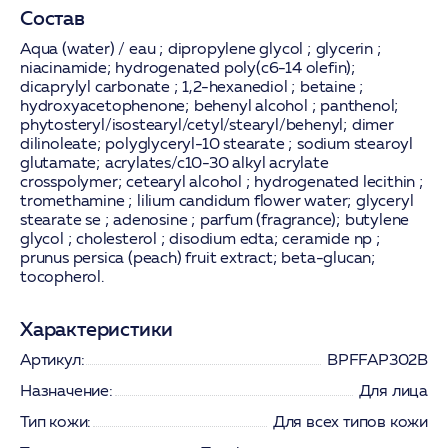
Состав
Aqua (water) / eau ; dipropylene glycol ; glycerin ;
niacinamide; hydrogenated poly(c6-14 olefin);
dicaprylyl carbonate ; 1,2-hexanediol ; betaine ;
hydroxyacetophenone; behenyl alcohol ; panthenol;
phytosteryl/isostearyl/cetyl/stearyl/behenyl; dimer
dilinoleate; polyglyceryl-10 stearate ; sodium stearoyl
glutamate; acrylates/c10-30 alkyl acrylate
crosspolymer; cetearyl alcohol ; hydrogenated lecithin ;
tromethamine ; lilium candidum flower water; glyceryl
stearate se ; adenosine ; parfum (fragrance); butylene
glycol ; cholesterol ; disodium edta; ceramide np ;
prunus persica (peach) fruit extract; beta-glucan;
tocopherol.
Характеристики
Артикул:
BPFFAP302B
Назначение:
Для лица
Тип кожи:
Для всех типов кожи