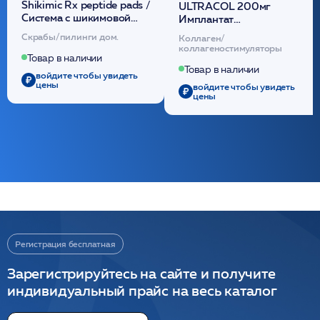
Shikimic Rx peptide pads /
ULTRACOL 200мг
Cистема с шикимовой
Имплантат
кислотой обновляющая
внутридермальный,
Скрабы/пилинги дом.
Коллаген/
(30шт) /HP
стерильный на основе
коллагеностимуляторы
полидиоксанона
Товар в наличии
/ULTRACOL
Товар в наличии
войдите чтобы увидеть
цены
войдите чтобы увидеть
цены
Регистрация бесплатная
Зарегистрируйтесь на сайте и получите
индивидуальный прайс на весь каталог