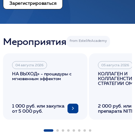
Зарегистрироваться
Мероприятия
04 августа 2026
05 августа 2026
НА ВЫХОД» - процедуры с
КОЛЛАГЕН И
мгновенным эффектом
КОЛЛАГЕНСТИМ
СТРАТЕГИИ О
И ЛИФТИНГА К
1 000 руб. или закупка
2 000 руб. или 
от 5 000 руб.
препарата NITH
флакона/ LINE
1 фл/ COLLOST о
FACETEM 1 шпр
ULTRACOL 1 фл