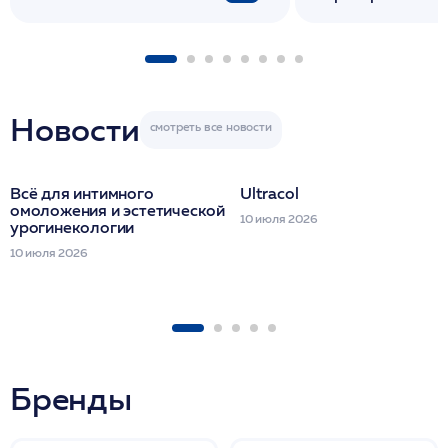
флакона/ LINE
1 фл/ COLLOST о
FACETEM 1 шпр
ULTRACOL 1 фл
Miraline в день
семинара
Новости
Всё для интимного
Ultracol
омоложения и эстетической
10 июля 2026
урогинекологии
10 июля 2026
Бренды