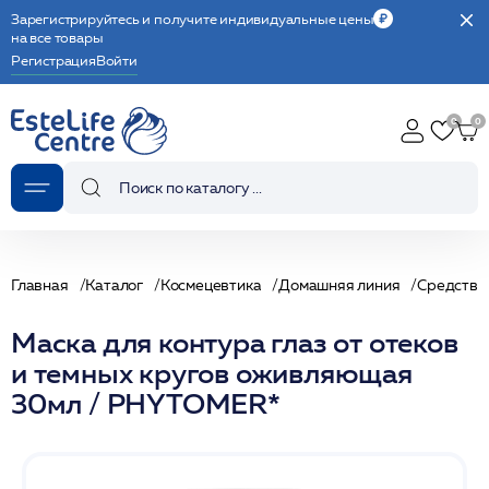
Зарегистрируйтесь и получите индивидуальные цены
на все товары
Регистрация
Войти
Главная
Каталог
Космецевтика
Домашняя линия
Средства 
Маска для контура глаз от отеков
и темных кругов оживляющая
30мл / PHYTOMER*