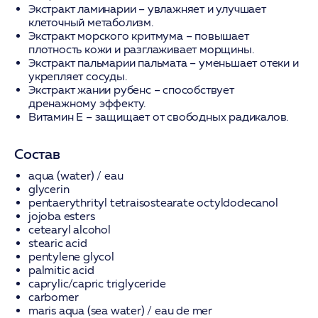
Экстракт ламинарии
– увлажняет и улучшает
клеточный метаболизм.
Экстракт морского критмума
– повышает
плотность кожи и разглаживает морщины.
Экстракт пальмарии пальмата
– уменьшает отеки и
укрепляет сосуды.
Экстракт жании рубенс
– способствует
дренажному эффекту.
Витамин Е
– защищает от свободных радикалов.
Состав
aqua (water) / eau
glycerin
pentaerythrityl tetraisostearate octyldodecanol
jojoba esters
cetearyl alcohol
stearic acid
pentylene glycol
palmitic acid
caprylic/capric triglyceride
carbomer
maris aqua (sea water) / eau de mer