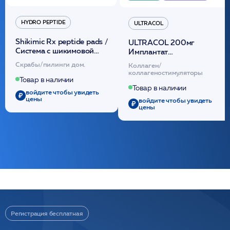
HYDRO PEPTIDE
ULTRACOL
Shikimic Rx peptide pads /
ULTRACOL 200мг
Cистема с шикимовой
Имплантат
кислотой обновляющая
внутридермальный,
Скрабы/пилинги дом.
Коллаген/
(30шт) /HP
стерильный на основе
коллагеностимуляторы
полидиоксанона
Товар в наличии
/ULTRACOL
Товар в наличии
войдите чтобы увидеть
цены
войдите чтобы увидеть
цены
Регистрация бесплатная