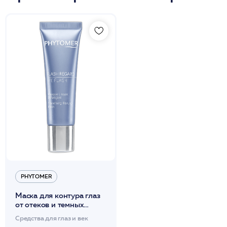
PHYTOMER
Маска для контура глаз
от отеков и темных
кругов оживляющая
Средства для глаз и век
30мл / PHYTOMER*