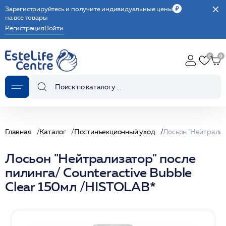
Зарегистрируйтесь и получите индивидуальные цены
на все товары
Регистрация
Войти
Главная
Каталог
Постинъекционный уход
Лосьон "Нейтрализатор" после
пилинга/ Counteractive Bubble
Clear 150мл /HISTOLAB*