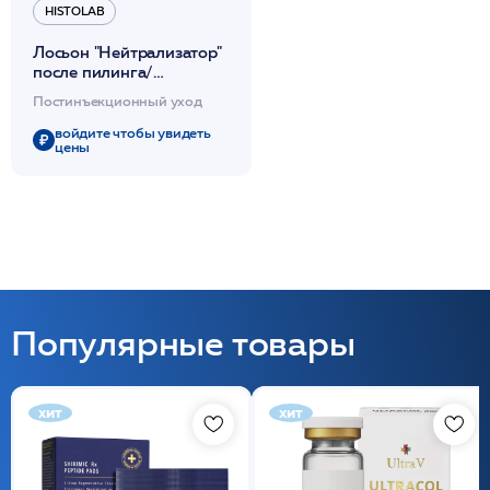
HISTOLAB
Лосьон "Нейтрализатор"
после пилинга/
Counteractive Bubble
Постинъекционный уход
Clear 150мл /HISTOLAB*
войдите чтобы увидеть
цены
Популярные товары
хит
хит