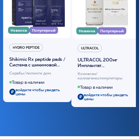
Новинка
Популярный
Новинка
Популярный
HYDRO PEPTIDE
ULTRACOL
Shikimic Rx peptide pads /
ULTRACOL 200мг
Cистема с шикимовой
Имплантат
кислотой обновляющая
внутридермальный,
Скрабы/пилинги дом.
Коллаген/
(30шт) /HP
стерильный на основе
коллагеностимуляторы
полидиоксанона
Товар в наличии
/ULTRACOL
Товар в наличии
войдите чтобы увидеть
цены
войдите чтобы увидеть
цены