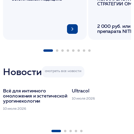
СТРАТЕГИИ О
И ЛИФТИНГА К
2 000 руб. или 
препарата NITH
флакона/ LINE
1 фл/ COLLOST о
FACETEM 1 шпр
ULTRACOL 1 фл
Miraline в день
семинара
Новости
Всё для интимного
Ultracol
омоложения и эстетической
10 июля 2026
урогинекологии
10 июля 2026