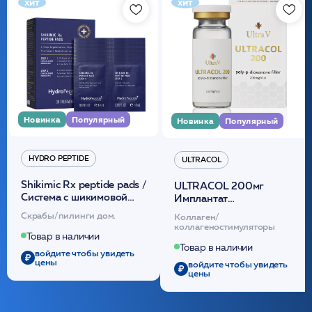
хит
хит
Новинка
Популярный
Новинка
Популярный
HYDRO PEPTIDE
ULTRACOL
Shikimic Rx peptide pads /
ULTRACOL 200мг
Cистема с шикимовой
Имплантат
кислотой обновляющая
внутридермальный,
Скрабы/пилинги дом.
Коллаген/
(30шт) /HP
стерильный на основе
коллагеностимуляторы
полидиоксанона
Товар в наличии
/ULTRACOL
Товар в наличии
войдите чтобы увидеть
цены
войдите чтобы увидеть
цены