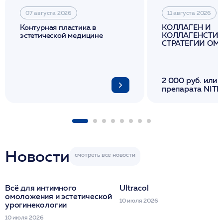
07 августа 2026
11 августа 2026
Контурная пластика в
КОЛЛАГЕН И
эстетической медицине
КОЛЛАГЕНСТИМ
СТРАТЕГИИ О
И ЛИФТИНГА К
2 000 руб. или 
препарата NITH
флакона/ LINE
1 фл/ COLLOST о
FACETEM 1 шпр
ULTRACOL 1 фл
Miraline в день
семинара
Новости
Всё для интимного
Ultracol
омоложения и эстетической
10 июля 2026
урогинекологии
10 июля 2026