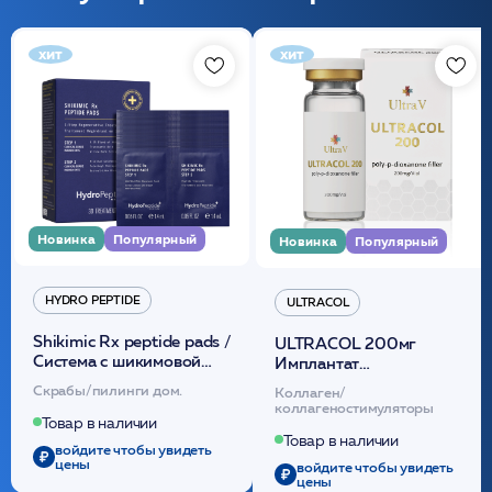
хит
хит
Новинка
Популярный
Новинка
Популярный
HYDRO PEPTIDE
ULTRACOL
Shikimic Rx peptide pads /
ULTRACOL 200мг
Cистема с шикимовой
Имплантат
кислотой обновляющая
внутридермальный,
Скрабы/пилинги дом.
Коллаген/
(30шт) /HP
стерильный на основе
коллагеностимуляторы
полидиоксанона
Товар в наличии
/ULTRACOL
Товар в наличии
войдите чтобы увидеть
цены
войдите чтобы увидеть
цены