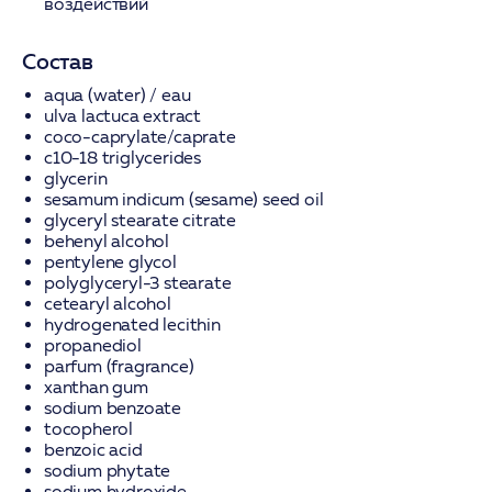
воздействий
Состав
aqua (water) / eau
ulva lactuca extract
coco-caprylate/caprate
c10-18 triglycerides
glycerin
sesamum indicum (sesame) seed oil
glyceryl stearate citrate
behenyl alcohol
pentylene glycol
polyglyceryl-3 stearate
cetearyl alcohol
hydrogenated lecithin
propanediol
parfum (fragrance)
xanthan gum
sodium benzoate
tocopherol
benzoic acid
sodium phytate
sodium hydroxide