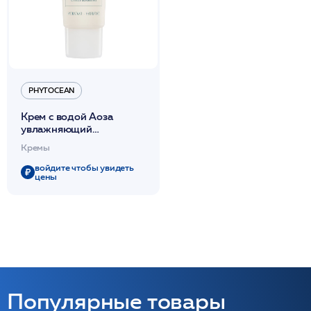
PHYTOCEAN
Крем с водой Аоза
увлажняющий
успокаивающий для лица
Кремы
и шеи 50мл
/PHYTOCEAN*
войдите чтобы увидеть
цены
Популярные товары