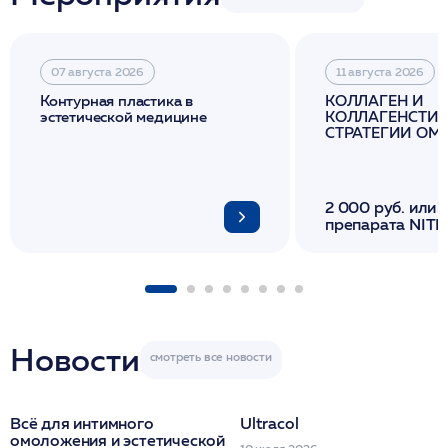
07 августа 2026
11 августа 2026
Контурная пластика в
КОЛЛАГЕН И
эстетической медицине
КОЛЛАГЕНСТИМ
СТРАТЕГИИ О
И ЛИФТИНГА К
2 000 руб. или 
препарата NITH
флакона/ LINE
1 фл/ COLLOST о
FACETEM 1 шпр
ULTRACOL 1 фл
Miraline в день
семинара
Новости
Всё для интимного
Ultracol
омоложения и эстетической