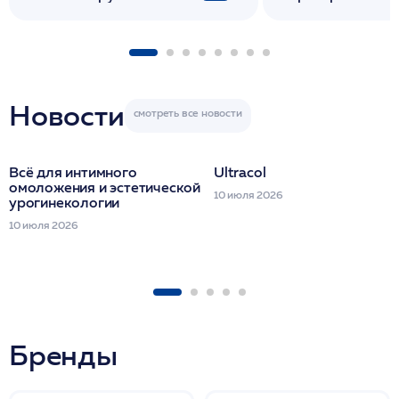
флакона/ LINE
1 фл/ COLLOST о
FACETEM 1 шпр
ULTRACOL 1 фл
Miraline в день
семинара
Новости
Всё для интимного
Ultracol
омоложения и эстетической
10 июля 2026
урогинекологии
10 июля 2026
Бренды