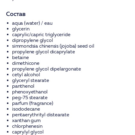
Состав
aqua (water) / eau
glycerin
caprylic/capric triglyceride
dipropylene glycol
simmondsia chinensis (jojoba) seed oil
propylene glycol dicaprylate
betaine
dimethicone
propylene glycol dipelargonate
cetyl alcohol
glyceryl stearate
panthenol
phenoxyethanol
peg-75 stearate
parfum (fragrance)
isododecane
pentaerythrityl distearate
xanthan gum
chlorphenesin
caprylyl glycol