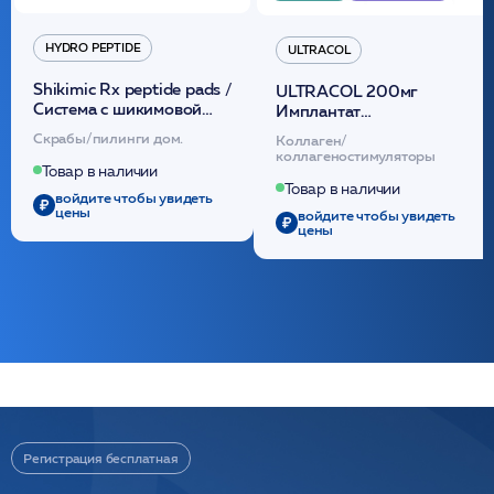
HYDRO PEPTIDE
ULTRACOL
Shikimic Rx peptide pads /
ULTRACOL 200мг
Cистема с шикимовой
Имплантат
кислотой обновляющая
внутридермальный,
Скрабы/пилинги дом.
Коллаген/
(30шт) /HP
стерильный на основе
коллагеностимуляторы
полидиоксанона
Товар в наличии
/ULTRACOL
Товар в наличии
войдите чтобы увидеть
цены
войдите чтобы увидеть
цены
Регистрация бесплатная