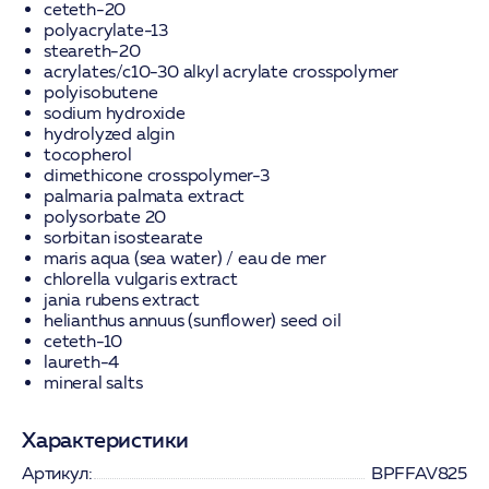
ceteth-20
polyacrylate-13
steareth-20
acrylates/c10-30 alkyl acrylate crosspolymer
polyisobutene
sodium hydroxide
hydrolyzed algin
tocopherol
dimethicone crosspolymer-3
palmaria palmata extract
polysorbate 20
sorbitan isostearate
maris aqua (sea water) / eau de mer
chlorella vulgaris extract
jania rubens extract
helianthus annuus (sunflower) seed oil
ceteth-10
laureth-4
mineral salts
Характеристики
Артикул:
BPFFAV825