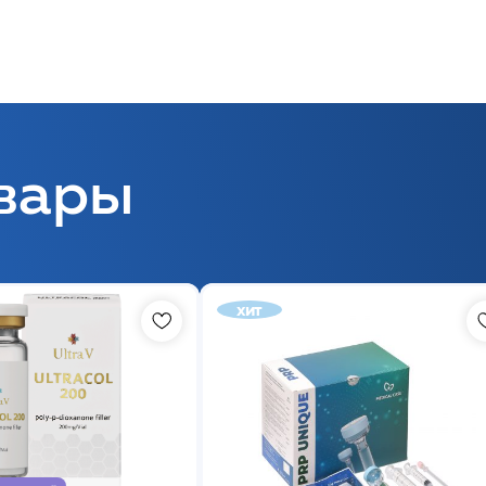
вары
хит