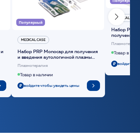
Популярный
MEDICAL CASE
Популярный
Набор Plasmoactive Стандарт для
получения и
MEDICAL CASE
плазмы (саше
Плазмотерапи
 и
Набор PRP Monocap для получения
Товар в нали
и введения аутологичной плазмы
(саше 1шт)/Medical Case
войдите чт
Плазмотерапия
Товар в наличии
войдите чтобы увидеть цены