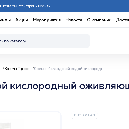
е товары
Регистрация
Войти
енды
Акции
Мероприятия
Новости
О компании
Доста
Кремы Проф.
Крем с Исландской водой кислородный оживляющий уставшую кожу 100мл /PHYTOCEAN*
дой кислородный оживляю
PHYTOCEAN