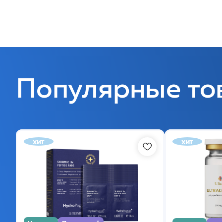
Популярные то
хит
хит