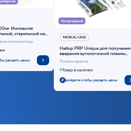
улярный
Популярный
00мг Имплантат
льный, стерильный на
MEDICAL CASE
диоксанона /ULTRACOL
агеностимуляторы
Набор PRP Unique для получения
чии
введения аутологичной плазмы
(саше 1шт)/Medical Case
бы увидеть цены
Плазмотерапия
Товар в наличии
войдите чтобы увидеть цены