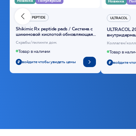
Новинка
Популярный
Новинка
Поп
HYDRO PEPTIDE
ULTRACOL
Shikimic Rx peptide pads / Cистема с
ULTRACOL 2
шикимовой кислотой обновляющая
внутридерма
(30шт) /HP
основе поли
Скрабы/пилинги дом.
Коллаген/колл
Товар в наличии
Товар в нали
войдите чтобы увидеть цены
войдите что