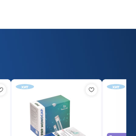
хит
хит