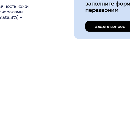
заполните форм
ичность кожи
перезвоним
инералами
mata 3%)
–
Задать вопрос