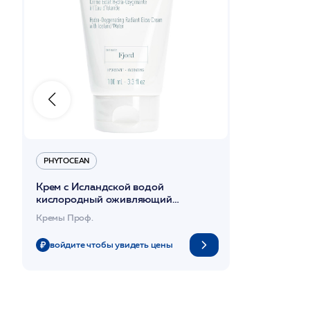
PHYTOCEAN
Крем с Исландской водой
кислородный оживляющий
уставшую кожу 100мл
Кремы Проф.
/PHYTOCEAN*
войдите чтобы увидеть цены