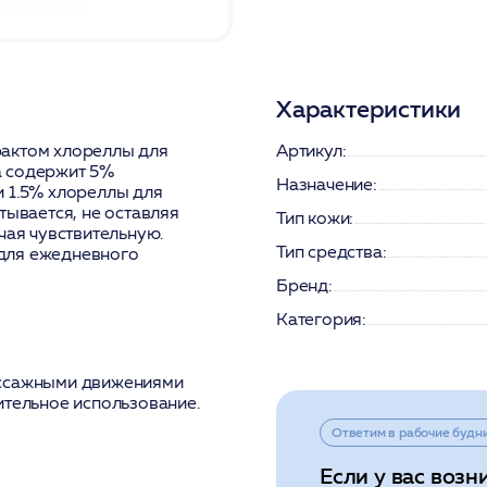
Характеристики
рактом хлореллы для
Артикул:
а содержит 5%
Назначение:
и 1.5% хлореллы для
тывается, не оставляя
Тип кожи:
чая чувствительную.
Тип средства:
для ежедневного
Бренд:
Категория:
ассажными движениями
ительное использование.
Ответим в рабочие будн
Если у вас возн