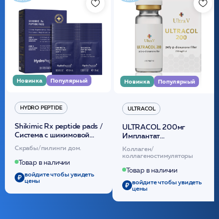
Новинка
Популярный
Новинка
Популярный
HYDRO PEPTIDE
ULTRACOL
Shikimic Rx peptide pads /
ULTRACOL 200мг
Cистема с шикимовой
Имплантат
кислотой обновляющая
внутридермальный,
Скрабы/пилинги дом.
Коллаген/
(30шт) /HP
стерильный на основе
коллагеностимуляторы
полидиоксанона
Товар в наличии
/ULTRACOL
Товар в наличии
войдите чтобы увидеть
цены
войдите чтобы увидеть
цены