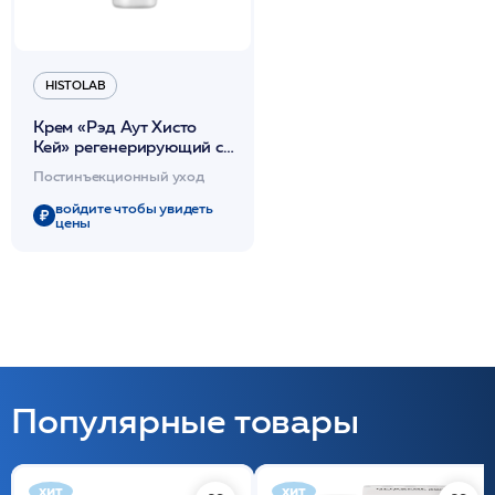
HISTOLAB
Крем «Рэд Аут Хисто
Кей» регенерирующий с
витамином К/ Red out
Постинъекционный уход
histo K cream 12мл
/HISTOLAB*
войдите чтобы увидеть
цены
Популярные товары
хит
хит