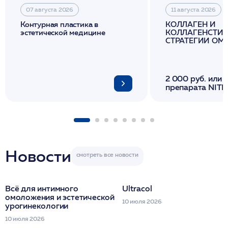
07 августа 2026
11 августа 2026
Контурная пластика в
КОЛЛАГЕН И
эстетической медицине
КОЛЛАГЕНСТИМ
СТРАТЕГИИ О
И ЛИФТИНГА К
2 000 руб. или 
препарата NITH
флакона/ LINE
1 фл/ COLLOST о
FACETEM 1 шпр
ULTRACOL 1 фл
Miraline в день
семинара
Новости
Всё для интимного
Ultracol
омоложения и эстетической
10 июля 2026
урогинекологии
10 июля 2026