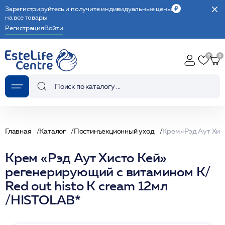
Зарегистрируйтесь и получите индивидуальные цены
на все товары
Регистрация
Войти
Главная
Каталог
Постинъекционный уход
Крем «Рэд Аут Хисто Кей»
регенерирующий с витамином К/
Red out histo K cream 12мл
/HISTOLAB*