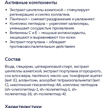
Активные компоненты
Экстракт центеллы азиатской
– стимулирует
регенерацию и синтез коллагена.
Пантенол
– снимает раздражение и увлажняет.
Комплекс пептидов
– укрепляет капилляры,
уменьшает сосудистые проявления.
Витамины C и E
– мощные антиоксиданты,
защищают и выравнивают тон кожи.
Экстракт портулака
– обладает
противовоспалительным действием.
Состав
Вода, глицерин, цетеариловый спирт, экстракт
центеллы азиатской, экстракт портулака огородного,
сок алоэ вера, пантенол, масло ши, токоферил ацетат
(вит. E), аллантоин, аскорбил тетраизопальмитат (вит.
C), никотиноил гексапептид-44, комплекс пептидов
(sh-олигопептид-1, sh-полипептид-1, sh-
полипептид-16, sh-полипептид-4).
Характеристики