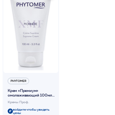
PHYTOMER
Крем «Премиум»
омолаживающий 100мл /
Supreme XMF /
Кремы Проф.
PHYTOMER*
войдите чтобы увидеть
цены