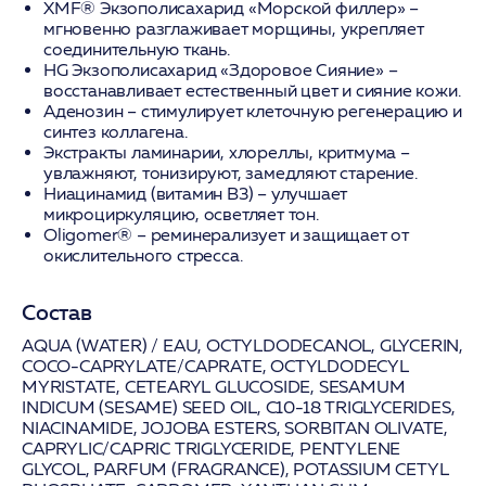
XMF® Экзополисахарид «Морской филлер»
–
мгновенно разглаживает морщины, укрепляет
соединительную ткань.
HG Экзополисахарид «Здоровое Сияние»
–
восстанавливает естественный цвет и сияние кожи.
Аденозин
– стимулирует клеточную регенерацию и
синтез коллагена.
Экстракты ламинарии, хлореллы, критмума
–
увлажняют, тонизируют, замедляют старение.
Ниацинамид (витамин B3)
– улучшает
микроциркуляцию, осветляет тон.
Oligomer®
– реминерализует и защищает от
окислительного стресса.
Состав
AQUA (WATER) / EAU, OCTYLDODECANOL, GLYCERIN,
COCO-CAPRYLATE/CAPRATE, OCTYLDODECYL
MYRISTATE, CETEARYL GLUCOSIDE, SESAMUM
INDICUM (SESAME) SEED OIL, C10-18 TRIGLYCERIDES,
NIACINAMIDE, JOJOBA ESTERS, SORBITAN OLIVATE,
CAPRYLIC/CAPRIC TRIGLYCERIDE, PENTYLENE
GLYCOL, PARFUM (FRAGRANCE), POTASSIUM CETYL