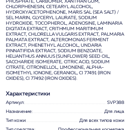
PHOSPHATE, CARBOMER, XANTHAN GUM,
CHLORPHENESIN, CETEARYL ALCOHOL,
HYDROXYACETOPHENONE, MARIS SAL (SEA SALT) /
SEL MARIN, GLYCERYL LAURATE, SODIUM
HYDROXIDE, TOCOPHEROL, ADENOSINE, LAMINARIA
DIGITATA EXTRACT, CRITHMUM MARITIMUM
EXTRACT, CHLORELLA VULGARIS EXTRACT, PALMARIA
PALMATA EXTRACT, ALTEROMONAS FERMENT
EXTRACT, PHENETHYL ALCOHOL, UNDARIA
PINNATIFIDA EXTRACT, SODIUM BENZOATE,
HELIANTHUS ANNUUS (SUNFLOWER) SEED OIL,
SACCHARIDE ISOMERATE, CITRIC ACID, SODIUM
CITRATE, CITRONELLOL, LIMONENE, ALPHA-
ISOMETHYL IONONE, GERANIOL, CI 77491 (IRON
OXIDES), CI 77492 (IRON OXIDES).
Характеристики
Артикул:
SVP388
Назначение:
Для лица
Тип кожи:
Для всех типов кожи
Тип средства:
Профессиональная косметика