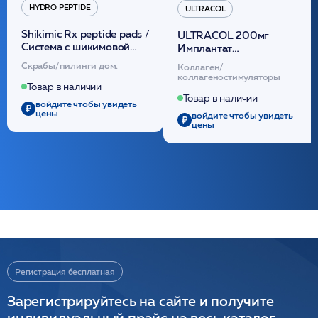
HYDRO PEPTIDE
ULTRACOL
Shikimic Rx peptide pads /
ULTRACOL 200мг
Cистема с шикимовой
Имплантат
кислотой обновляющая
внутридермальный,
Скрабы/пилинги дом.
Коллаген/
(30шт) /HP
стерильный на основе
коллагеностимуляторы
полидиоксанона
Товар в наличии
/ULTRACOL
Товар в наличии
войдите чтобы увидеть
цены
войдите чтобы увидеть
цены
Регистрация бесплатная
Зарегистрируйтесь на сайте и получите