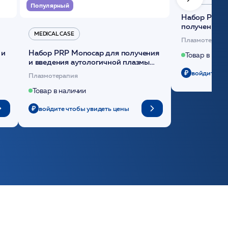
Популярный
Набор Plasmoactive Стандарт для
получения и
MEDICAL CASE
плазмы (саше
Плазмотерапи
 и
Набор PRP Monocap для получения
Товар в нали
и введения аутологичной плазмы
(саше 1шт)/Medical Case
войдите чт
Плазмотерапия
Товар в наличии
войдите чтобы увидеть цены