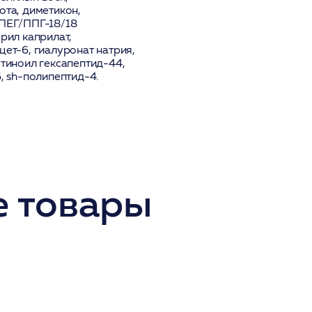
ота, диметикон,
 ПЕГ/ППГ-18/18
рил каприлат,
цет-6, гиалуронат натрия,
отиноил гексапептид-44,
, sh-полипептид-4.
 товары