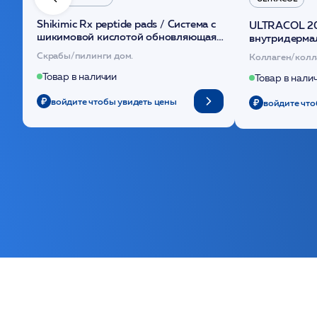
Shikimic Rx peptide pads / Cистема с
ULTRACOL 2
шикимовой кислотой обновляющая
внутридерма
(30шт) /HP
основе поли
Скрабы/пилинги дом.
Коллаген/колл
Товар в наличии
Товар в нали
войдите чтобы увидеть цены
войдите что