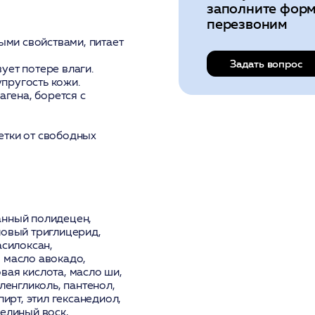
заполните форм
перезвоним
ми свойствами, питает
Задать вопрос
ует потере влаги.
пругость кожи.
гена, борется с
тки от свободных
анный полидецен,
ловый триглицерид,
асилоксан,
 масло авокадо,
вая кислота, масло ши,
ленгликоль, пантенол,
пирт, этил гексанедиол,
челиный воск,