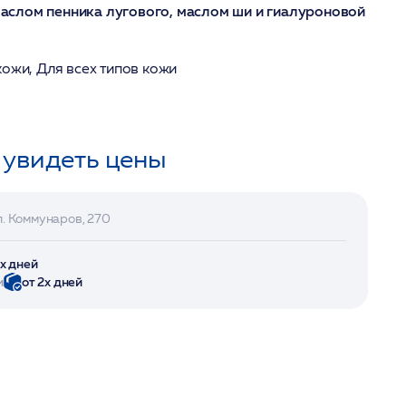
слом пенника лугового, маслом ши и гиалуроновой
кожи, Для всех типов кожи
 увидеть цены
л. Коммунаров, 270
2х дней
и
от 2х дней