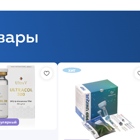
вары
хит
улярный