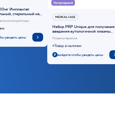
Популярный
00мг Имплантат
льный, стерильный на
MEDICAL CASE
диоксанона /ULTRACOL
агеностимуляторы
Набор PRP Unique для получения
чии
введения аутологичной плазмы
(саше 1шт)/Medical Case
бы увидеть цены
Плазмотерапия
Товар в наличии
войдите чтобы увидеть цены