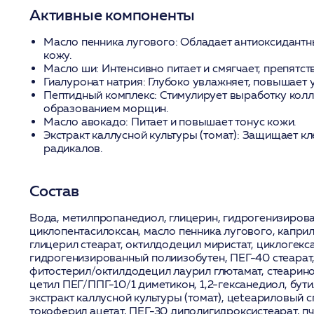
Активные компоненты
Масло пенника лугового:
Обладает антиоксидантны
кожу.
Масло ши:
Интенсивно питает и смягчает, препятств
Гиалуронат натрия:
Глубоко увлажняет, повышает у
Пептидный комплекс:
Стимулирует выработку колла
образованием морщин.
Масло авокадо:
Питает и повышает тонус кожи.
Экстракт каллусной культуры (томат):
Защищает кле
радикалов.
Состав
Вода, метилпропанедиол, глицерин, гидрогенизиров
циклопентасилоксан, масло пенника лугового, капри
глицерил стеарат, октилдодецил миристат, циклогекс
гидрогенизированный полиизобутен, ПЕГ-40 стеарат,
фитостерил/октилдодецил лаурил глютамат, стеарино
цетил ПЕГ/ППГ-10/1 диметикон, 1,2-гексанедиол, бути
экстракт каллусной культуры (томат), цeteариловый с
токоферил ацетат, ПЕГ-30 диполигидроксистеарат, п