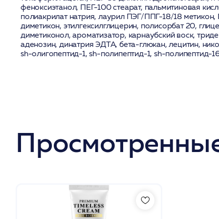
феноксиэтанол, ПЕГ-100 стеарат, пальмитиновая кисл
полиакрилат натрия, лаурил ПЭГ/ППГ-18/18 метикон,
диметикон, этилгексилглицерин, полисорбат 20, глице
диметиконол, ароматизатор, карнаубский воск, триде
аденозин, динатрия ЭДТА, бета-глюкан, лецитин, ник
sh-олигопептид-1, sh-полипептид-1, sh-полипептид-16
Просмотренные