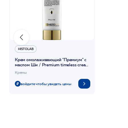
HISTOLAB
Крем омолаживающий "Премиум" с
маслом Ши / Premium timeless cream
80гр /HISTOLAB*
Кремы
войдите чтобы увидеть цены