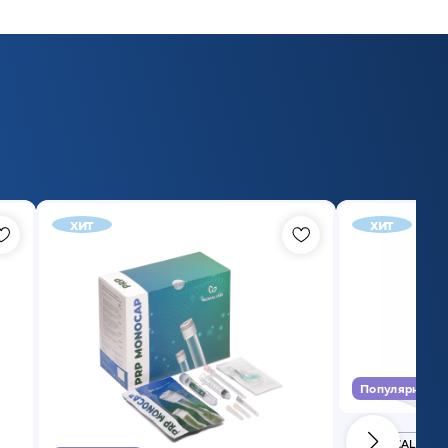
хит
хит
Популярный
MEDICAL CASE