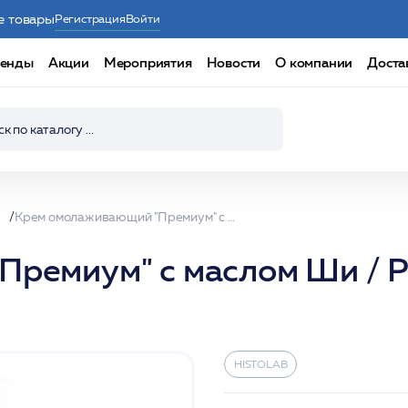
е товары
Регистрация
Войти
енды
Акции
Мероприятия
Новости
О компании
Доста
ы
Крем омолаживающий "Премиум" с маслом Ши / Premium timeless cream 80гр /HISTOLAB*
ремиум" с маслом Ши / Pr
HISTOLAB