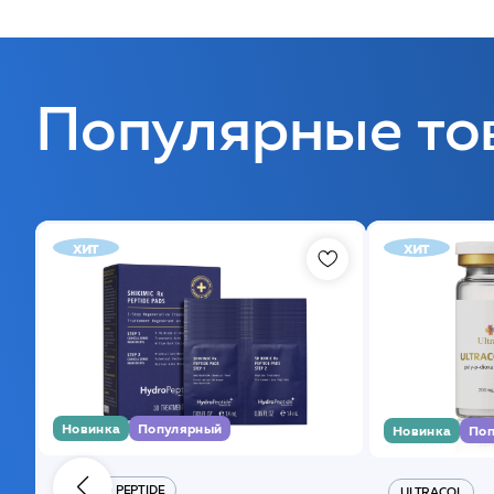
Популярные то
хит
хит
Новинка
Популярный
Новинка
Поп
HYDRO PEPTIDE
ULTRACOL