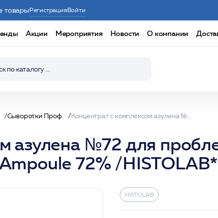
е товары
Регистрация
Войти
енды
Акции
Мероприятия
Новости
О компании
Доста
Сыворотки Проф.
Концентрат с комплексом азулена №72 для проблемной кожи 150мл/Azulene Complex Ampoule 72% /HISTOLAB*
ом азулена №72 для пробл
 Ampoule 72% /HISTOLAB*
HISTOLAB