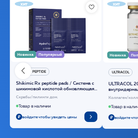
хит
хит
Новинка
Популярный
Новинка
Поп
HYDRO PEPTIDE
ULTRACOL
Shikimic Rx peptide pads / Cистема с
ULTRACOL 2
шикимовой кислотой обновляющая
внутридерма
(30шт) /HP
основе поли
Скрабы/пилинги дом.
Коллаген/колл
Товар в наличии
Товар в нали
войдите чтобы увидеть цены
войдите что