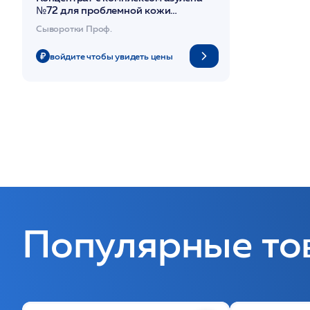
№72 для проблемной кожи
150мл/Azulene Complex Ampoule
Сыворотки Проф.
72% /HISTOLAB*
войдите чтобы увидеть цены
Популярные то