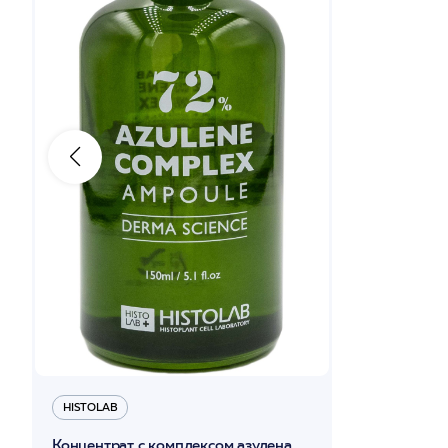
HISTOLAB
Концентрат с комплексом азулена