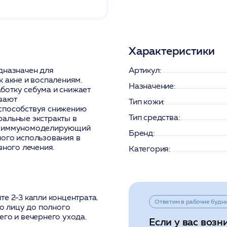
Характеристики
дназначен для
Артикул:
 акне и воспалениям.
Назначение:
ботку себума и снижает
вают
Тип кожи:
 способствуя снижению
Тип средства:
ральные экстракты в
ют иммуномоделирующий
Бренд:
ного использования в
вного лечения.
Категория:
е 2-3 капли концентрата.
Ответим в рабочие будн
о лицу до полного
его и вечернего ухода.
Если у вас возн