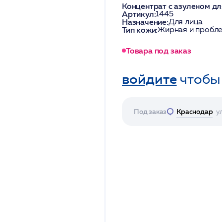
Концентрат с азуленом дл
Артикул:
1445
Назначение:
Для лица
Тип кожи:
Жирная и пробл
Товара под заказ
войдите
чтобы
Под заказ
Краснодар
у