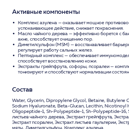
Активные компоненты
Комплекс азулена
— оказывает мощное противово
успокаивающее действие, снижает покраснения.
Масло чайного дерева
— эффективно борется с б
акне, способствует очищению пор.
Диметилсульфон (MSM)
— восстанавливает барьер
регулирует работу сальных желез.
Пептидный комплекс
— обеспечивает иммуномоде
способствует восстановлению кожи.
Экстракты грейпфрута, софоры, псоралеи
— компл
тонизируют и способствуют нормализации состоя
Состав
Water, Glycerin, Dipropylene Glycol, Betaine, Butylene G
Sodium Hyaluronate, Beta-Glucan, Lecithin, Nicotinoyl
Oligopeptide-1, Sh-Polypeptide-1, Sh-Polypeptide-16,
листьев чайного дерева
,
Экстракт грейпфрута
,
Экстра
Экстракт псоралеи
,
Экстракт листьев гаультерии
,
Экст
мяты
,
Диметилсульфон
,
Комплекс азулена
.