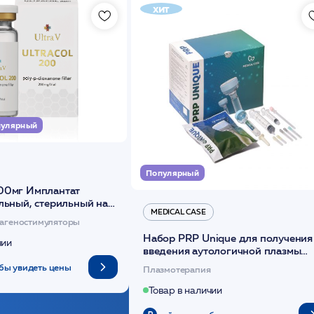
хит
улярный
Популярный
00мг Имплантат
льный, стерильный на
MEDICAL CASE
диоксанона /ULTRACOL
агеностимуляторы
Набор PRP Unique для получения
чии
введения аутологичной плазмы
(саше 1шт)/Medical Case
бы увидеть цены
Плазмотерапия
Товар в наличии