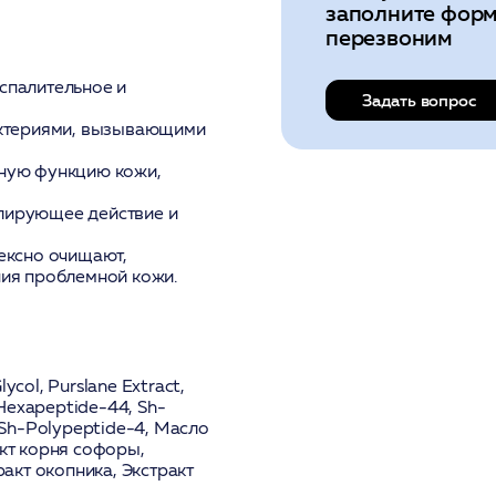
заполните форм
перезвоним
спалительное и
Задать вопрос
актериями, вызывающими
ную функцию кожи,
лирующее действие и
ексно очищают,
ния проблемной кожи.
lycol, Purslane Extract,
 Hexapeptide-44, Sh-
 Sh-Polypeptide-4,
Масло
кт корня софоры
,
ракт окопника
,
Экстракт