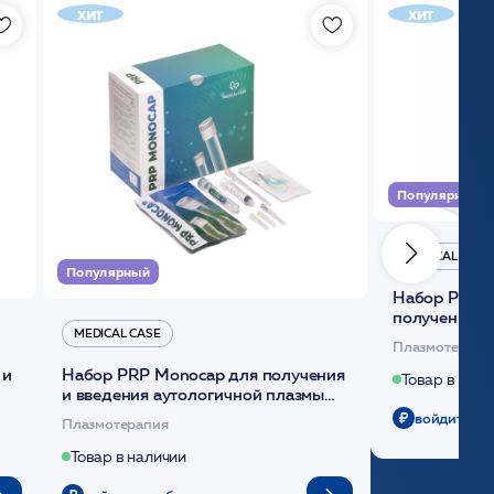
хит
хит
Популярный
MEDICAL CASE
Популярный
Набор Plasmoactive Стандарт для
получения и
MEDICAL CASE
плазмы (саше
Плазмотерапи
 и
Набор PRP Monocap для получения
Товар в нали
и введения аутологичной плазмы
(саше 1шт)/Medical Case
войдите чт
Плазмотерапия
Товар в наличии