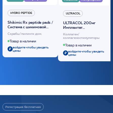
HYDRO PEPTIDE
ULTRACOL
Shikimic Rx peptide pads /
ULTRACOL 200мг
Cистема с шикимовой
Имплантат
кислотой обновляющая
внутридермальный,
Скрабы/пилинги дом.
Коллаген/
(30шт) /HP
стерильный на основе
коллагеностимуляторы
полидиоксанона
Товар в наличии
/ULTRACOL
Товар в наличии
войдите чтобы увидеть
цены
войдите чтобы увидеть
цены
Регистрация бесплатная