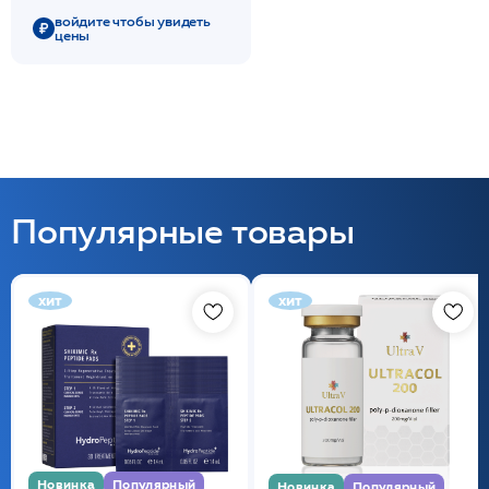
Ampoule
войдите чтобы увидеть
цены
83%/HISTOLAB*
Популярные товары
хит
хит
Новинка
Популярный
Новинка
Популярный