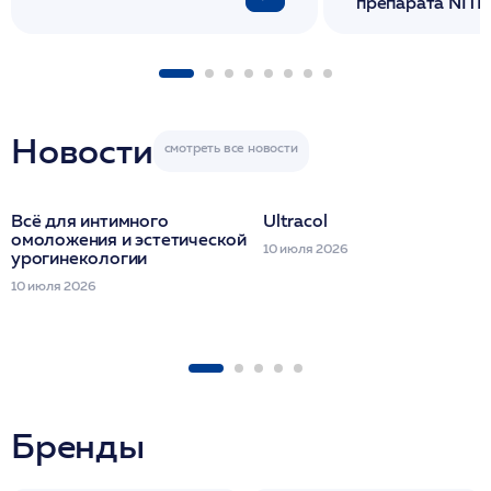
препарата NITH
флакона/ LINE
1 фл/ COLLOST о
FACETEM 1 шпр
ULTRACOL 1 фл
Miraline в день
семинара
Новости
Всё для интимного
Ultracol
омоложения и эстетической
10 июля 2026
урогинекологии
10 июля 2026
Бренды