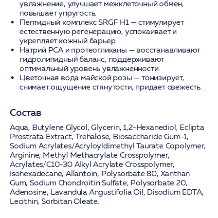
увлажнение, улучшает межклеточный обмен,
повышает упругость.
Пептидный комплекс SRGF H1
— стимулирует
естественную регенерацию, успокаивает и
укрепляет кожный барьер.
Натрий PCA и протеогликаны
— восстанавливают
гидролипидный баланс, поддерживают
оптимальный уровень увлажненности.
Цветочная вода майской розы
— тонизирует,
снимает ощущение стянутости, придает свежесть.
Состав
Aqua, Butylene Glycol, Glycerin, 1,2-Hexanediol, Eclipta
Prostrata Extract, Trehalose, Biosaccharide Gum-1,
Sodium Acrylates/Acryloyldimethyl Taurate Copolymer,
Arginine, Methyl Methacrylate Crosspolymer,
Acrylates/C10-30 Alkyl Acrylate Crosspolymer,
Isohexadecane, Allantoin, Polysorbate 80, Xanthan
Gum, Sodium Chondroitin Sulfate, Polysorbate 20,
Adenosine, Lavandula Angustifolia Oil, Disodium EDTA,
Lecithin, Sorbitan Oleate.